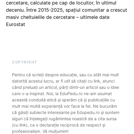
cercetare, calculate pe cap de locuitor, în ultimul
deceniu. Între 2015-2025, spațiul comunitar a crescut
masiv cheltuielile de cercetare – ultimele date
Eurostat
COPYRIGHT
Pentru că scrieți despre educație, sau cu atât mai mult
datorită acestui lucru, ar fi util să citați cu link, atunci
când preluați un articol, părți dintr-un articol sau o idee
care v-a inspirat. Noi, la EduPedu.ro ne-am asumat
această conduită etică și sperăm că și publicațiile cu
mult mai multă experiență vor face la fel. Ne bucurăm
că găsiți subiecte interesante pe Edupedu.ro și suntem
siguri că înțelegeți rugămintea noastră de a cita sursa
(cu link), ca o declarație reciprocă de respect și
profesionalism. Vă mulțumim!