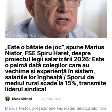
„Este o bătaie de joc”, spune Marius
Nistor, FSE Spiru Haret, despre
proiectul legii salarizării 2026: Este
o palmă dată colegilor care au
vechime și experiență în sistem,
salariile lor îngheață / Sporul de
mediul rural scade la 15%, transmite
liderul sindical
27 mai 2026
Diana Ghimiși
Marius Nistor, președintele Federației Sindicatelor din