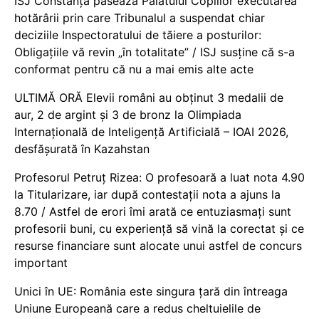
ISJ Constanța pasează Palatului Copiilor executarea
hotărârii prin care Tribunalul a suspendat chiar
deciziile Inspectoratului de tăiere a posturilor:
Obligațiile vă revin „în totalitate” / ISJ susține că s-a
conformat pentru că nu a mai emis alte acte
ULTIMĂ ORĂ Elevii români au obținut 3 medalii de
aur, 2 de argint și 3 de bronz la Olimpiada
Internațională de Inteligență Artificială – IOAI 2026,
desfășurată în Kazahstan
Profesorul Petruț Rizea: O profesoară a luat nota 4.90
la Titularizare, iar după contestații nota a ajuns la
8.70 / Astfel de erori îmi arată ce entuziasmați sunt
profesorii buni, cu experiență să vină la corectat și ce
resurse financiare sunt alocate unui astfel de concurs
important
Unici în UE: România este singura țară din întreaga
Uniune Europeană care a redus cheltuielile de