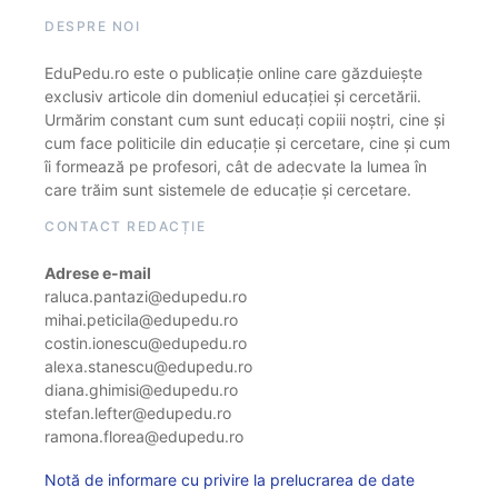
DESPRE NOI
EduPedu.ro este o publicație online care găzduiește
exclusiv articole din domeniul educației și cercetării.
Urmărim constant cum sunt educați copiii noștri, cine și
cum face politicile din educație și cercetare, cine și cum
îi formează pe profesori, cât de adecvate la lumea în
care trăim sunt sistemele de educație și cercetare.
CONTACT REDACȚIE
Adrese e-mail
raluca.pantazi@edupedu.ro
mihai.peticila@edupedu.ro
costin.ionescu@edupedu.ro
alexa.stanescu@edupedu.ro
diana.ghimisi@edupedu.ro
stefan.lefter@edupedu.ro
ramona.florea@edupedu.ro
Notă de informare cu privire la prelucrarea de date