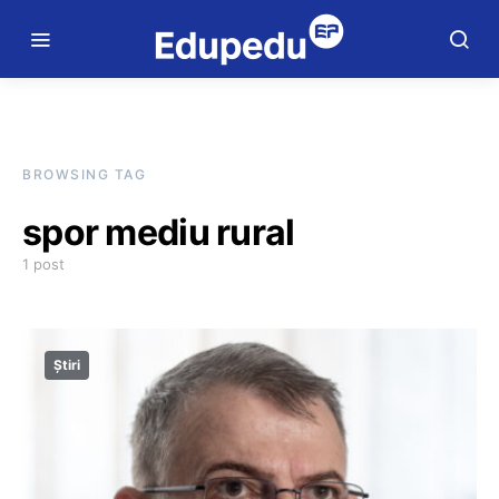
BROWSING TAG
spor mediu rural
1 post
Știri