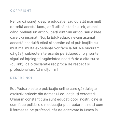
COPYRIGHT
Pentru că scrieți despre educație, sau cu atât mai mult
datorită acestui lucru, ar fi util să citați cu link, atunci
când preluați un articol, părți dintr-un articol sau o idee
care v-a inspirat. Noi, la EduPedu.ro ne-am asumat
această conduită etică și sperăm că și publicațiile cu
mult mai multă experiență vor face la fel. Ne bucurăm
că găsiți subiecte interesante pe Edupedu.ro și suntem
siguri că înțelegeți rugămintea noastră de a cita sursa
(cu link), ca o declarație reciprocă de respect și
profesionalism. Vă mulțumim!
DESPRE NOI
EduPedu.ro este o publicație online care găzduiește
exclusiv articole din domeniul educației și cercetării.
Urmărim constant cum sunt educați copiii noștri, cine și
cum face politicile din educație și cercetare, cine și cum
îi formează pe profesori, cât de adecvate la lumea în