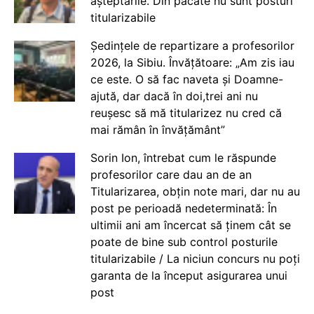
așteptările. Din păcate nu sunt posturi
titularizabile
Ședințele de repartizare a profesorilor
2026, la Sibiu. Învățătoare: „Am zis iau
ce este. O să fac naveta și Doamne-
ajută, dar dacă în doi,trei ani nu
reușesc să mă titularizez nu cred că
mai rămân în învățământ”
Sorin Ion, întrebat cum le răspunde
profesorilor care dau an de an
Titularizarea, obțin note mari, dar nu au
post pe perioadă nedeterminată: În
ultimii ani am încercat să ținem cât se
poate de bine sub control posturile
titularizabile / La niciun concurs nu poți
garanta de la început asigurarea unui
post