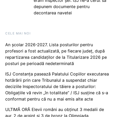
eram inspector șef. ISJ ne-a cerut să
depunem documente pentru
decontarea navetei
CELE MAI NOI
An școlar 2026-2027. Lista posturilor pentru
profesori a fost actualizată, pe fiecare județ, după
repartizarea candidaților de la Titularizare 2026 pe
posturi pe perioadă nedeterminată
ISJ Constanța pasează Palatului Copiilor executarea
hotărârii prin care Tribunalul a suspendat chiar
deciziile Inspectoratului de tăiere a posturilor:
Obligațiile vă revin „în totalitate” / ISJ susține că s-a
conformat pentru că nu a mai emis alte acte
ULTIMĂ ORĂ Elevii români au obținut 3 medalii de
aur, 2 de argint și 3 de bronz la Olimpiada