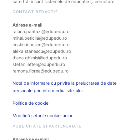
care trăim sunt sistemele de educație și cercetare.
CONTACT REDACȚIE
Adrese e-mail
raluca.pantazi@edupedu.ro
mihai.peticila@edupedu.ro
costin.ionescu@edupedu.ro
alexa.stanescu@edupedu.ro
diana.ghimisi@edupedu.ro
stefan.lefter@edupedu.ro
ramona.florea@edupedu.ro
Notă de informare cu privire la prelucrarea de date
personale prin intermediul site-ului
Politica de cookie
Modifică setarile cookie-urilor
PUBLICITATE ȘI PARTENERIATE
Adresă de e-mail