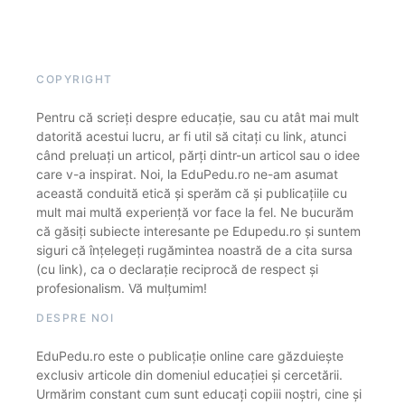
COPYRIGHT
Pentru că scrieți despre educație, sau cu atât mai mult
datorită acestui lucru, ar fi util să citați cu link, atunci
când preluați un articol, părți dintr-un articol sau o idee
care v-a inspirat. Noi, la EduPedu.ro ne-am asumat
această conduită etică și sperăm că și publicațiile cu
mult mai multă experiență vor face la fel. Ne bucurăm
că găsiți subiecte interesante pe Edupedu.ro și suntem
siguri că înțelegeți rugămintea noastră de a cita sursa
(cu link), ca o declarație reciprocă de respect și
profesionalism. Vă mulțumim!
DESPRE NOI
EduPedu.ro este o publicație online care găzduiește
exclusiv articole din domeniul educației și cercetării.
Urmărim constant cum sunt educați copiii noștri, cine și