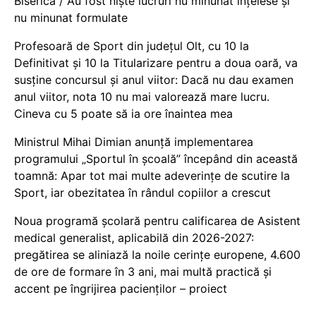
Biserică / Au fost niște lucruri nu minunat înțelese și
nu minunat formulate
Profesoară de Sport din județul Olt, cu 10 la
Definitivat și 10 la Titularizare pentru a doua oară, va
susține concursul și anul viitor: Dacă nu dau examen
anul viitor, nota 10 nu mai valorează mare lucru.
Cineva cu 5 poate să ia ore înaintea mea
Ministrul Mihai Dimian anunță implementarea
programului „Sportul în școală” începând din această
toamnă: Apar tot mai multe adeverințe de scutire la
Sport, iar obezitatea în rândul copiilor a crescut
Noua programă școlară pentru calificarea de Asistent
medical generalist, aplicabilă din 2026-2027:
pregătirea se aliniază la noile cerințe europene, 4.600
de ore de formare în 3 ani, mai multă practică și
accent pe îngrijirea pacienților – proiect