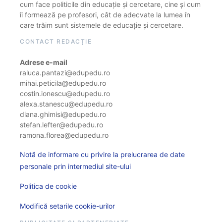
cum face politicile din educație și cercetare, cine și cum
îi formează pe profesori, cât de adecvate la lumea în
care trăim sunt sistemele de educație și cercetare.
CONTACT REDACȚIE
Adrese e-mail
raluca.pantazi@edupedu.ro
mihai.peticila@edupedu.ro
costin.ionescu@edupedu.ro
alexa.stanescu@edupedu.ro
diana.ghimisi@edupedu.ro
stefan.lefter@edupedu.ro
ramona.florea@edupedu.ro
Notă de informare cu privire la prelucrarea de date
personale prin intermediul site-ului
Politica de cookie
Modifică setarile cookie-urilor