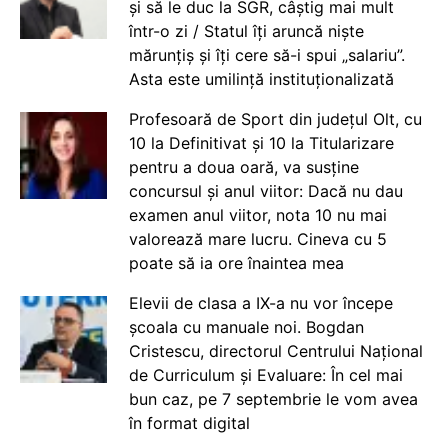
și să le duc la SGR, câștig mai mult
într-o zi / Statul îți aruncă niște
mărunțiș și îți cere să-i spui „salariu”.
Asta este umilință instituționalizată
Profesoară de Sport din județul Olt, cu
10 la Definitivat și 10 la Titularizare
pentru a doua oară, va susține
concursul și anul viitor: Dacă nu dau
examen anul viitor, nota 10 nu mai
valorează mare lucru. Cineva cu 5
poate să ia ore înaintea mea
Elevii de clasa a IX-a nu vor începe
școala cu manuale noi. Bogdan
Cristescu, directorul Centrului Național
de Curriculum și Evaluare: În cel mai
bun caz, pe 7 septembrie le vom avea
în format digital