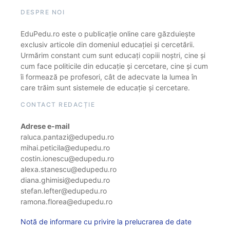
DESPRE NOI
EduPedu.ro este o publicație online care găzduiește
exclusiv articole din domeniul educației și cercetării.
Urmărim constant cum sunt educați copiii noștri, cine și
cum face politicile din educație și cercetare, cine și cum
îi formează pe profesori, cât de adecvate la lumea în
care trăim sunt sistemele de educație și cercetare.
CONTACT REDACȚIE
Adrese e-mail
raluca.pantazi@edupedu.ro
mihai.peticila@edupedu.ro
costin.ionescu@edupedu.ro
alexa.stanescu@edupedu.ro
diana.ghimisi@edupedu.ro
stefan.lefter@edupedu.ro
ramona.florea@edupedu.ro
Notă de informare cu privire la prelucrarea de date