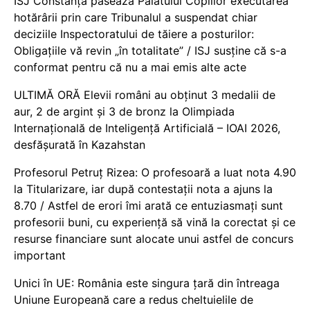
ISJ Constanța pasează Palatului Copiilor executarea
hotărârii prin care Tribunalul a suspendat chiar
deciziile Inspectoratului de tăiere a posturilor:
Obligațiile vă revin „în totalitate” / ISJ susține că s-a
conformat pentru că nu a mai emis alte acte
ULTIMĂ ORĂ Elevii români au obținut 3 medalii de
aur, 2 de argint și 3 de bronz la Olimpiada
Internațională de Inteligență Artificială – IOAI 2026,
desfășurată în Kazahstan
Profesorul Petruț Rizea: O profesoară a luat nota 4.90
la Titularizare, iar după contestații nota a ajuns la
8.70 / Astfel de erori îmi arată ce entuziasmați sunt
profesorii buni, cu experiență să vină la corectat și ce
resurse financiare sunt alocate unui astfel de concurs
important
Unici în UE: România este singura țară din întreaga
Uniune Europeană care a redus cheltuielile de