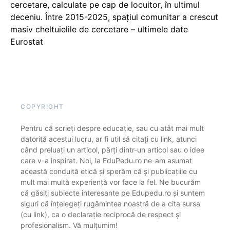
cercetare, calculate pe cap de locuitor, în ultimul
deceniu. Între 2015-2025, spațiul comunitar a crescut
masiv cheltuielile de cercetare – ultimele date
Eurostat
COPYRIGHT
Pentru că scrieți despre educație, sau cu atât mai mult
datorită acestui lucru, ar fi util să citați cu link, atunci
când preluați un articol, părți dintr-un articol sau o idee
care v-a inspirat. Noi, la EduPedu.ro ne-am asumat
această conduită etică și sperăm că și publicațiile cu
mult mai multă experiență vor face la fel. Ne bucurăm
că găsiți subiecte interesante pe Edupedu.ro și suntem
siguri că înțelegeți rugămintea noastră de a cita sursa
(cu link), ca o declarație reciprocă de respect și
profesionalism. Vă mulțumim!