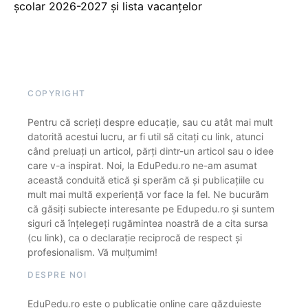
școlar 2026-2027 și lista vacanțelor
COPYRIGHT
Pentru că scrieți despre educație, sau cu atât mai mult
datorită acestui lucru, ar fi util să citați cu link, atunci
când preluați un articol, părți dintr-un articol sau o idee
care v-a inspirat. Noi, la EduPedu.ro ne-am asumat
această conduită etică și sperăm că și publicațiile cu
mult mai multă experiență vor face la fel. Ne bucurăm
că găsiți subiecte interesante pe Edupedu.ro și suntem
siguri că înțelegeți rugămintea noastră de a cita sursa
(cu link), ca o declarație reciprocă de respect și
profesionalism. Vă mulțumim!
DESPRE NOI
EduPedu.ro este o publicație online care găzduiește