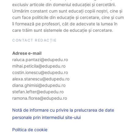
exclusiv articole din domeniul educației și cercetării.
Urmărim constant cum sunt educați copiii noștri, cine și
cum face politicile din educație și cercetare, cine și cum
îi formează pe profesori, cât de adecvate la lumea în
care trăim sunt sistemele de educație și cercetare.
CONTACT REDACȚIE
Adrese e-mail
raluca.pantazi@edupedu.ro
mihai.peticila@edupedu.ro
costin.ionescu@edupedu.ro
alexa.stanescu@edupedu.ro
diana.ghimisi@edupedu.ro
stefan.lefter@edupedu.ro
ramona.florea@edupedu.ro
Notă de informare cu privire la prelucrarea de date
personale prin intermediul site-ului
Politica de cookie