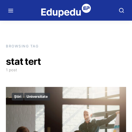
BROWSING TAG
stat tert
1 post
Știri
Universitate