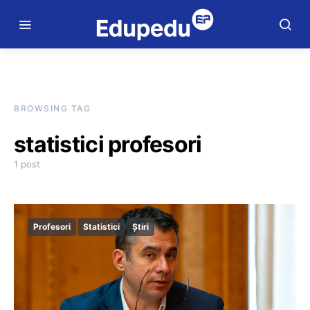
BROWSING TAG
statistici profesori
1 post
Profesori
Statistici
Știri