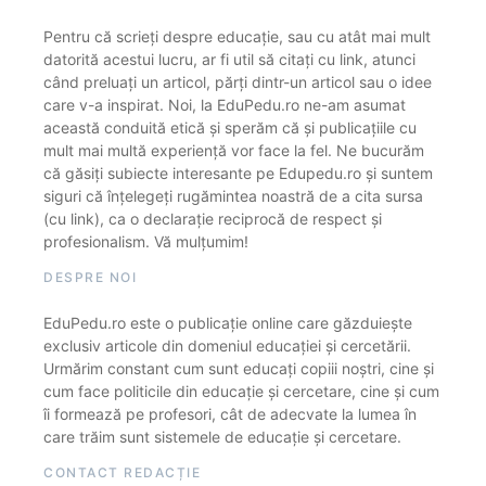
Pentru că scrieți despre educație, sau cu atât mai mult
datorită acestui lucru, ar fi util să citați cu link, atunci
când preluați un articol, părți dintr-un articol sau o idee
care v-a inspirat. Noi, la EduPedu.ro ne-am asumat
această conduită etică și sperăm că și publicațiile cu
mult mai multă experiență vor face la fel. Ne bucurăm
că găsiți subiecte interesante pe Edupedu.ro și suntem
siguri că înțelegeți rugămintea noastră de a cita sursa
(cu link), ca o declarație reciprocă de respect și
profesionalism. Vă mulțumim!
DESPRE NOI
EduPedu.ro este o publicație online care găzduiește
exclusiv articole din domeniul educației și cercetării.
Urmărim constant cum sunt educați copiii noștri, cine și
cum face politicile din educație și cercetare, cine și cum
îi formează pe profesori, cât de adecvate la lumea în
care trăim sunt sistemele de educație și cercetare.
CONTACT REDACȚIE