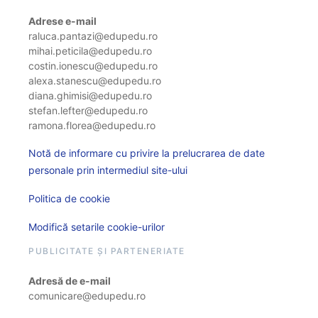
Adrese e-mail
raluca.pantazi@edupedu.ro
mihai.peticila@edupedu.ro
costin.ionescu@edupedu.ro
alexa.stanescu@edupedu.ro
diana.ghimisi@edupedu.ro
stefan.lefter@edupedu.ro
ramona.florea@edupedu.ro
Notă de informare cu privire la prelucrarea de date
personale prin intermediul site-ului
Politica de cookie
Modifică setarile cookie-urilor
PUBLICITATE ȘI PARTENERIATE
Adresă de e-mail
comunicare@edupedu.ro