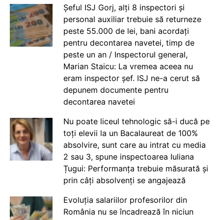
Șeful ISJ Gorj, alți 8 inspectori și
personal auxiliar trebuie să returneze
peste 55.000 de lei, bani acordați
pentru decontarea navetei, timp de
peste un an / Inspectorul general,
Marian Staicu: La vremea aceea nu
eram inspector șef. ISJ ne-a cerut să
depunem documente pentru
decontarea navetei
Nu poate liceul tehnologic să-i ducă pe
toți elevii la un Bacalaureat de 100%
absolvire, sunt care au intrat cu media
2 sau 3, spune inspectoarea Iuliana
Țugui: Performanța trebuie măsurată și
prin câți absolvenți se angajează
Evoluția salariilor profesorilor din
România nu se încadrează în niciun