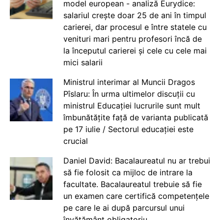
model european - analiză Eurydice:
salariul crește doar 25 de ani în timpul
carierei, dar procesul e între statele cu
venituri mari pentru profesori încă de
la începutul carierei și cele cu cele mai
mici salarii
Ministrul interimar al Muncii Dragos
Pîslaru: În urma ultimelor discuții cu
ministrul Educației lucrurile sunt mult
îmbunătățite față de varianta publicată
pe 17 iulie / Sectorul educației este
crucial
Daniel David: Bacalaureatul nu ar trebui
să fie folosit ca mijloc de intrare la
facultate. Bacalaureatul trebuie să fie
un examen care certifică competențele
pe care le ai după parcursul unui
învățământ obligatoriu