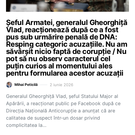
Șeful Armatei, generalul Gheorghiță
Vlad, reacționează după ce a fost
pus sub urmărire penală de DNA:
Resping categoric acuzațiile. Nu am
săvârșit nicio faptă de corupție / Nu
pot să nu observ caracterul cel
puțin curios al momentului ales
pentru formularea acestor acuzații
2 iunie 2026
Mihai Peticilă
Generalul Gheorghiță Vlad, șeful Statului Major al
Apărării, a reacționat public pe Facebook după ce
Direcția Națională Anticorupție a anunțat că are
calitatea de suspect într-un dosar privind
complicitatea la…