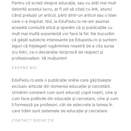
Pentru că scrieți despre educație, sau cu atât mai mult
datorită acestui lucru, ar fi util să citați cu link, atunci
când preluați un articol, părți dintr-un articol sau o idee
care v-a inspirat. Noi, la EduPedu.ro ne-am asumat
această conduită etică și sperăm că și publicațiile cu
mult mai multă experiență vor face la fel. Ne bucurăm
că găsiți subiecte interesante pe Edupedu.ro și suntem
siguri că înțelegeți rugămintea noastră de a cita sursa
(cu link), ca o declarație reciprocă de respect și
profesionalism. Vă mulțumim!
DESPRE NOI
EduPedu.ro este o publicație online care găzduiește
exclusiv articole din domeniul educației și cercetării.
Urmărim constant cum sunt educați copiii noștri, cine și
cum face politicile din educație și cercetare, cine și cum
îi formează pe profesori, cât de adecvate la lumea în
care trăim sunt sistemele de educație și cercetare.
CONTACT REDACȚIE