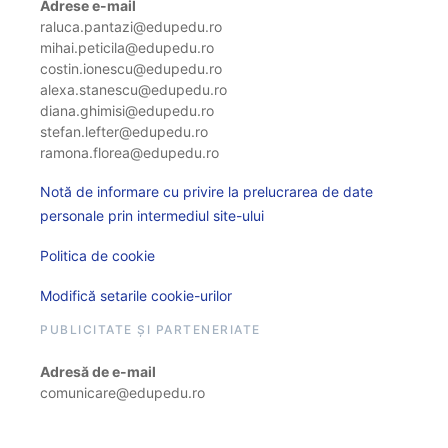
Adrese e-mail
raluca.pantazi@edupedu.ro
mihai.peticila@edupedu.ro
costin.ionescu@edupedu.ro
alexa.stanescu@edupedu.ro
diana.ghimisi@edupedu.ro
stefan.lefter@edupedu.ro
ramona.florea@edupedu.ro
Notă de informare cu privire la prelucrarea de date
personale prin intermediul site-ului
Politica de cookie
Modifică setarile cookie-urilor
PUBLICITATE ȘI PARTENERIATE
Adresă de e-mail
comunicare@edupedu.ro