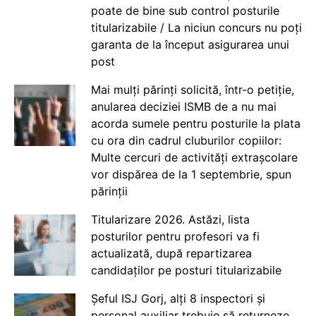
poate de bine sub control posturile
titularizabile / La niciun concurs nu poți
garanta de la început asigurarea unui
post
Mai mulți părinți solicită, într-o petiție,
anularea deciziei ISMB de a nu mai
acorda sumele pentru posturile la plata
cu ora din cadrul cluburilor copiilor:
Multe cercuri de activități extrașcolare
vor dispărea de la 1 septembrie, spun
părinții
Titularizare 2026. Astăzi, lista
posturilor pentru profesori va fi
actualizată, după repartizarea
candidaților pe posturi titularizabile
Șeful ISJ Gorj, alți 8 inspectori și
personal auxiliar trebuie să returneze