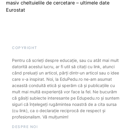
masiv cheltuielile de cercetare – ultimele date
Eurostat
COPYRIGHT
Pentru că scrieți despre educație, sau cu atât mai mult
datorită acestui lucru, ar fi util să citați cu link, atunci
când preluați un articol, părți dintr-un articol sau o idee
care v-a inspirat. Noi, la EduPedu.ro ne-am asumat
această conduită etică și sperăm că și publicațiile cu
mult mai multă experiență vor face la fel. Ne bucurăm
că găsiți subiecte interesante pe Edupedu.ro și suntem
siguri că înțelegeți rugămintea noastră de a cita sursa
(cu link), ca o declarație reciprocă de respect și
profesionalism. Vă mulțumim!
DESPRE NOI