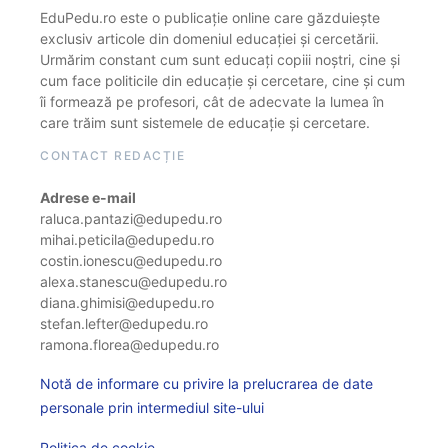
EduPedu.ro este o publicație online care găzduiește
exclusiv articole din domeniul educației și cercetării.
Urmărim constant cum sunt educați copiii noștri, cine și
cum face politicile din educație și cercetare, cine și cum
îi formează pe profesori, cât de adecvate la lumea în
care trăim sunt sistemele de educație și cercetare.
CONTACT REDACȚIE
Adrese e-mail
raluca.pantazi@edupedu.ro
mihai.peticila@edupedu.ro
costin.ionescu@edupedu.ro
alexa.stanescu@edupedu.ro
diana.ghimisi@edupedu.ro
stefan.lefter@edupedu.ro
ramona.florea@edupedu.ro
Notă de informare cu privire la prelucrarea de date
personale prin intermediul site-ului
Politica de cookie