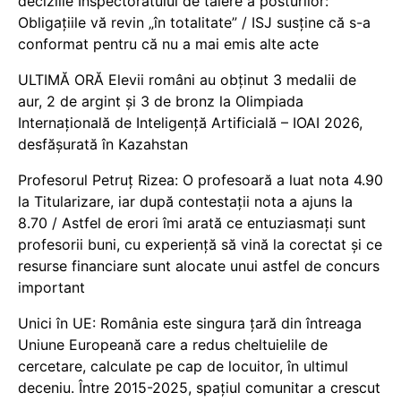
deciziile Inspectoratului de tăiere a posturilor:
Obligațiile vă revin „în totalitate” / ISJ susține că s-a
conformat pentru că nu a mai emis alte acte
ULTIMĂ ORĂ Elevii români au obținut 3 medalii de
aur, 2 de argint și 3 de bronz la Olimpiada
Internațională de Inteligență Artificială – IOAI 2026,
desfășurată în Kazahstan
Profesorul Petruț Rizea: O profesoară a luat nota 4.90
la Titularizare, iar după contestații nota a ajuns la
8.70 / Astfel de erori îmi arată ce entuziasmați sunt
profesorii buni, cu experiență să vină la corectat și ce
resurse financiare sunt alocate unui astfel de concurs
important
Unici în UE: România este singura țară din întreaga
Uniune Europeană care a redus cheltuielile de
cercetare, calculate pe cap de locuitor, în ultimul
deceniu. Între 2015-2025, spațiul comunitar a crescut