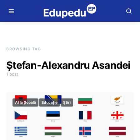
BROWSING TAG
Ștefan-Alexandru Asandei
1 post
AI la Școală
Educație
Știri