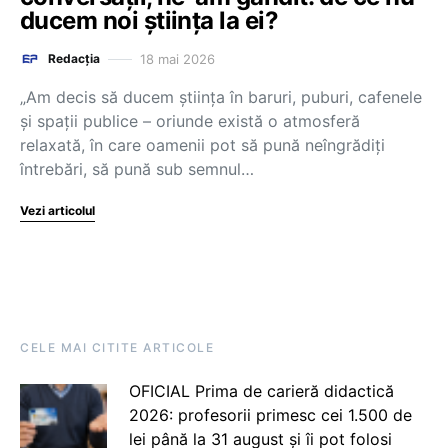
ducem noi știința la ei?
18 mai 2026
Redacția
„Am decis să ducem știința în baruri, puburi, cafenele
și spații publice – oriunde există o atmosferă
relaxată, în care oamenii pot să pună neîngrădiți
întrebări, să pună sub semnul…
Vezi articolul
CELE MAI CITITE ARTICOLE
OFICIAL Prima de carieră didactică
2026: profesorii primesc cei 1.500 de
lei până la 31 august și îi pot folosi