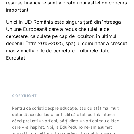
resurse financiare sunt alocate unui astfel de concurs
important
Unici în UE: România este singura țară din întreaga
Uniune Europeană care a redus cheltuielile de
cercetare, calculate pe cap de locuitor, în ultimul
deceniu. Între 2015-2025, spațiul comunitar a crescut
masiv cheltuielile de cercetare – ultimele date
Eurostat
COPYRIGHT
Pentru că scrieți despre educație, sau cu atât mai mult
datorită acestui lucru, ar fi util să citați cu link, atunci
când preluați un articol, părți dintr-un articol sau o idee
care v-a inspirat. Noi, la EduPedu.ro ne-am asumat
această conduită etică și sperăm că și publicațiile cu