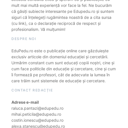
mult mai multă experiență vor face la fel. Ne bucurăm
că găsiți subiecte interesante pe Edupedu.ro și suntem
siguri că înțelegeți rugămintea noastră de a cita sursa
(cu link), ca o declarație reciprocă de respect și
profesionalism. Vă mulțumim!
DESPRE NOI
EduPedu.ro este o publicație online care găzduiește
exclusiv articole din domeniul educației și cercetării.
Urmărim constant cum sunt educați copiii noștri, cine și
cum face politicile din educație și cercetare, cine și cum
îi formează pe profesori, cât de adecvate la lumea în
care trăim sunt sistemele de educație și cercetare.
CONTACT REDACȚIE
Adrese e-mail
raluca.pantazi@edupedu.ro
mihai.peticila@edupedu.ro
costin.ionescu@edupedu.ro
alexa.stanescu@edupedu.ro