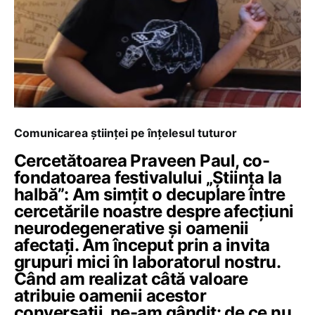
Comunicarea științei pe înțelesul tuturor
Cercetătoarea Praveen Paul, co-
fondatoarea festivalului „Știința la
halbă”: Am simțit o decuplare între
cercetările noastre despre afecțiuni
neurodegenerative și oamenii
afectați. Am început prin a invita
grupuri mici în laboratorul nostru.
Când am realizat câtă valoare
atribuie oamenii acestor
conversații, ne-am gândit: de ce nu