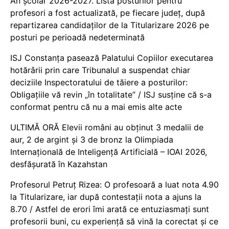
An școlar 2026-2027. Lista posturilor pentru
profesori a fost actualizată, pe fiecare județ, după
repartizarea candidaților de la Titularizare 2026 pe
posturi pe perioadă nedeterminată
ISJ Constanța pasează Palatului Copiilor executarea
hotărârii prin care Tribunalul a suspendat chiar
deciziile Inspectoratului de tăiere a posturilor:
Obligațiile vă revin „în totalitate” / ISJ susține că s-a
conformat pentru că nu a mai emis alte acte
ULTIMĂ ORĂ Elevii români au obținut 3 medalii de
aur, 2 de argint și 3 de bronz la Olimpiada
Internațională de Inteligență Artificială – IOAI 2026,
desfășurată în Kazahstan
Profesorul Petruț Rizea: O profesoară a luat nota 4.90
la Titularizare, iar după contestații nota a ajuns la
8.70 / Astfel de erori îmi arată ce entuziasmați sunt
profesorii buni, cu experiență să vină la corectat și ce