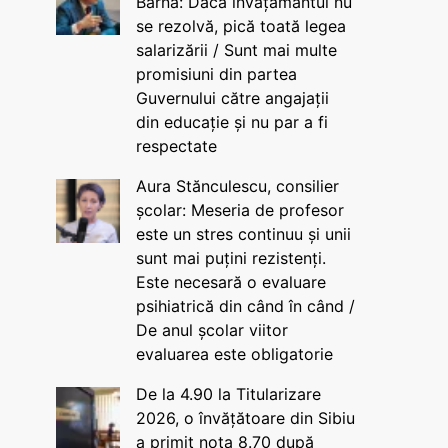
Barna: Dacă învățământul nu
se rezolvă, pică toată legea
salarizării / Sunt mai multe
promisiuni din partea
Guvernului către angajații
din educație și nu par a fi
respectate
Aura Stănculescu, consilier
școlar: Meseria de profesor
este un stres continuu și unii
sunt mai puțini rezistenți.
Este necesară o evaluare
psihiatrică din când în când /
De anul școlar viitor
evaluarea este obligatorie
De la 4.90 la Titularizare
2026, o învățătoare din Sibiu
a primit nota 8.70 după