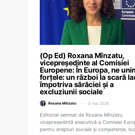
(Op Ed) Roxana Mînzatu,
vicepreședinte al Comisiei
Europene: În Europa, ne uni
forțele: un război la scară l
împotriva sărăciei și a
excluziunii sociale
8 mai 2026
Roxana Mînzatu
Editorial semnat de Roxana Mînzatu,
vicepreședintă executivă a Comisiei Eur
pentru drepturi sociale și competențe, loc