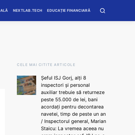
OALĂ
NEXTLAB.TECH
EDUCAȚIE FINANCIARĂ
CELE MAI CITITE ARTICOLE
Șeful ISJ Gorj, alți 8
inspectori și personal
auxiliar trebuie să returneze
peste 55.000 de lei, bani
acordați pentru decontarea
navetei, timp de peste un an
/ Inspectorul general, Marian
Staicu: La vremea aceea nu