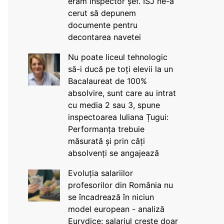
eram inspector șef. ISJ ne-a
cerut să depunem
documente pentru
decontarea navetei
Nu poate liceul tehnologic
să-i ducă pe toți elevii la un
Bacalaureat de 100%
absolvire, sunt care au intrat
cu media 2 sau 3, spune
inspectoarea Iuliana Țugui:
Performanța trebuie
măsurată și prin câți
absolvenți se angajează
Evoluția salariilor
profesorilor din România nu
se încadrează în niciun
model european - analiză
Eurydice: salariul crește doar