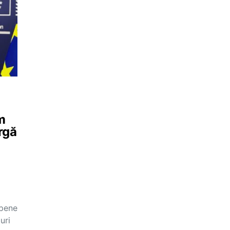
m
argă
opene
uri