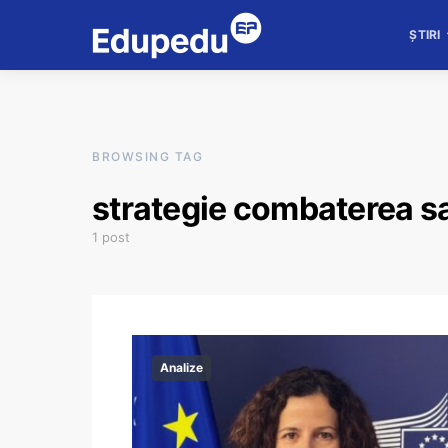
ȘTIRI
BROWSING TAG
strategie combaterea sa
1 post
Analize