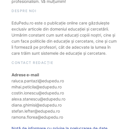
profesionalism. Vă mulțumim!
DESPRE NOI
EduPedu.ro este o publicație online care găzduiește
exclusiv articole din domeniul educației și cercetării.
Urmărim constant cum sunt educați copiii noștri, cine și
cum face politicile din educație și cercetare, cine și cum
îi formează pe profesori, cât de adecvate la lumea în
care trăim sunt sistemele de educație și cercetare.
CONTACT REDACȚIE
Adrese e-mail
raluca.pantazi@edupedu.ro
mihai.peticila@edupedu.ro
costin.ionescu@edupedu.ro
alexa.stanescu@edupedu.ro
diana.ghimisi@edupedu.ro
stefan.lefter@edupedu.ro
ramona.florea@edupedu.ro
Notă de informare cu privire la prelucrarea de date