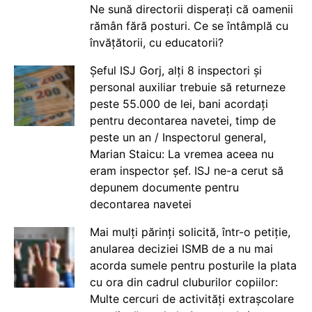
Ne sună directorii disperați că oamenii
rămân fără posturi. Ce se întâmplă cu
învățătorii, cu educatorii?
Șeful ISJ Gorj, alți 8 inspectori și
personal auxiliar trebuie să returneze
peste 55.000 de lei, bani acordați
pentru decontarea navetei, timp de
peste un an / Inspectorul general,
Marian Staicu: La vremea aceea nu
eram inspector șef. ISJ ne-a cerut să
depunem documente pentru
decontarea navetei
Mai mulți părinți solicită, într-o petiție,
anularea deciziei ISMB de a nu mai
acorda sumele pentru posturile la plata
cu ora din cadrul cluburilor copiilor:
Multe cercuri de activități extrașcolare