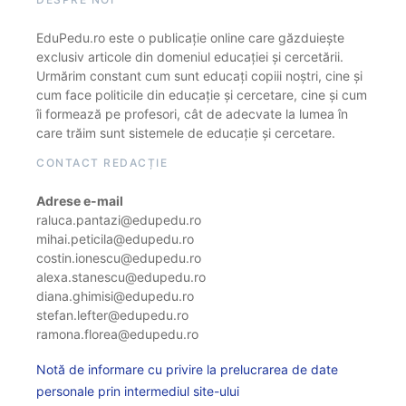
EduPedu.ro este o publicație online care găzduiește
exclusiv articole din domeniul educației și cercetării.
Urmărim constant cum sunt educați copiii noștri, cine și
cum face politicile din educație și cercetare, cine și cum
îi formează pe profesori, cât de adecvate la lumea în
care trăim sunt sistemele de educație și cercetare.
CONTACT REDACȚIE
Adrese e-mail
raluca.pantazi@edupedu.ro
mihai.peticila@edupedu.ro
costin.ionescu@edupedu.ro
alexa.stanescu@edupedu.ro
diana.ghimisi@edupedu.ro
stefan.lefter@edupedu.ro
ramona.florea@edupedu.ro
Notă de informare cu privire la prelucrarea de date
personale prin intermediul site-ului