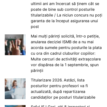
ultimii ani am încercat să ținem cât se
poate de bine sub control posturile
titularizabile / La niciun concurs nu poți
garanta de la început asigurarea unui
post
Mai mulți părinți solicită, într-o petiție,
anularea deciziei ISMB de a nu mai
acorda sumele pentru posturile la plata
cu ora din cadrul cluburilor copiilor:
Multe cercuri de activități extrașcolare
vor dispărea de la 1 septembrie, spun
părinții
Titularizare 2026. Astăzi, lista
posturilor pentru profesori va fi
actualizată, după repartizarea
candidaților pe posturi titularizabile
Șeful ISJ Gorj, alți 8 inspectori și