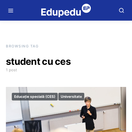
BROWSING TAG
student cu ces
1 post
Educație specială (CES)
Universitate