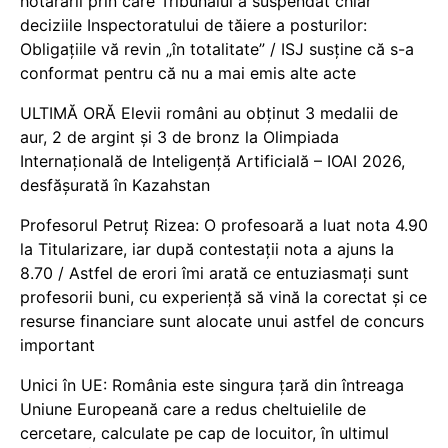
hotărârii prin care Tribunalul a suspendat chiar
deciziile Inspectoratului de tăiere a posturilor:
Obligațiile vă revin „în totalitate” / ISJ susține că s-a
conformat pentru că nu a mai emis alte acte
ULTIMĂ ORĂ Elevii români au obținut 3 medalii de
aur, 2 de argint și 3 de bronz la Olimpiada
Internațională de Inteligență Artificială – IOAI 2026,
desfășurată în Kazahstan
Profesorul Petruț Rizea: O profesoară a luat nota 4.90
la Titularizare, iar după contestații nota a ajuns la
8.70 / Astfel de erori îmi arată ce entuziasmați sunt
profesorii buni, cu experiență să vină la corectat și ce
resurse financiare sunt alocate unui astfel de concurs
important
Unici în UE: România este singura țară din întreaga
Uniune Europeană care a redus cheltuielile de
cercetare, calculate pe cap de locuitor, în ultimul