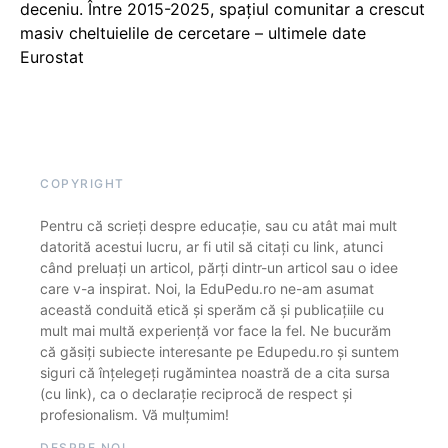
deceniu. Între 2015-2025, spațiul comunitar a crescut
masiv cheltuielile de cercetare – ultimele date
Eurostat
COPYRIGHT
Pentru că scrieți despre educație, sau cu atât mai mult
datorită acestui lucru, ar fi util să citați cu link, atunci
când preluați un articol, părți dintr-un articol sau o idee
care v-a inspirat. Noi, la EduPedu.ro ne-am asumat
această conduită etică și sperăm că și publicațiile cu
mult mai multă experiență vor face la fel. Ne bucurăm
că găsiți subiecte interesante pe Edupedu.ro și suntem
siguri că înțelegeți rugămintea noastră de a cita sursa
(cu link), ca o declarație reciprocă de respect și
profesionalism. Vă mulțumim!
DESPRE NOI