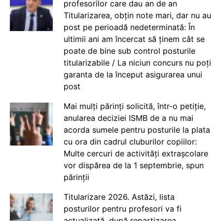
profesorilor care dau an de an
Titularizarea, obțin note mari, dar nu au
post pe perioadă nedeterminată: În
ultimii ani am încercat să ținem cât se
poate de bine sub control posturile
titularizabile / La niciun concurs nu poți
garanta de la început asigurarea unui
post
Mai mulți părinți solicită, într-o petiție,
anularea deciziei ISMB de a nu mai
acorda sumele pentru posturile la plata
cu ora din cadrul cluburilor copiilor:
Multe cercuri de activități extrașcolare
vor dispărea de la 1 septembrie, spun
părinții
Titularizare 2026. Astăzi, lista
posturilor pentru profesori va fi
actualizată, după repartizarea