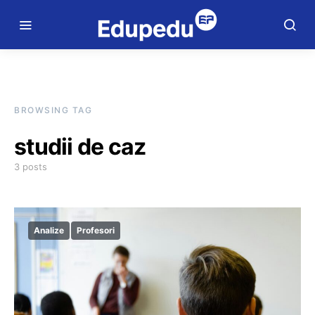
BROWSING TAG
studii de caz
3 posts
Analize
Profesori