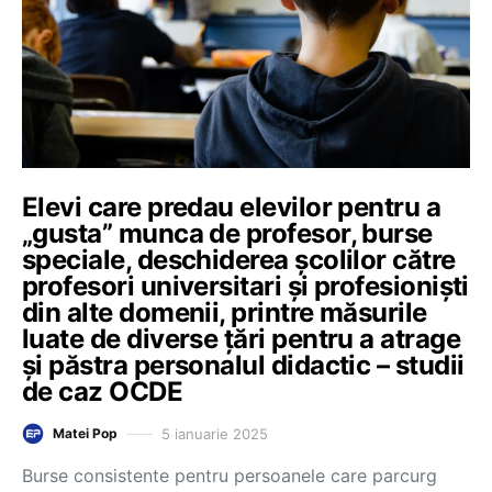
Elevi care predau elevilor pentru a
„gusta” munca de profesor, burse
speciale, deschiderea școlilor către
profesori universitari și profesioniști
din alte domenii, printre măsurile
luate de diverse țări pentru a atrage
și păstra personalul didactic – studii
de caz OCDE
5 ianuarie 2025
Matei Pop
Burse consistente pentru persoanele care parcurg