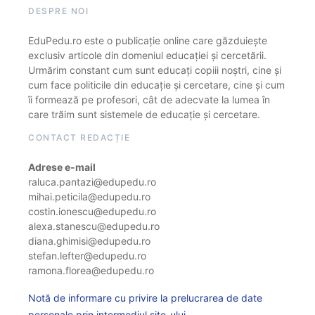
DESPRE NOI
EduPedu.ro este o publicație online care găzduiește
exclusiv articole din domeniul educației și cercetării.
Urmărim constant cum sunt educați copiii noștri, cine și
cum face politicile din educație și cercetare, cine și cum
îi formează pe profesori, cât de adecvate la lumea în
care trăim sunt sistemele de educație și cercetare.
CONTACT REDACȚIE
Adrese e-mail
raluca.pantazi@edupedu.ro
mihai.peticila@edupedu.ro
costin.ionescu@edupedu.ro
alexa.stanescu@edupedu.ro
diana.ghimisi@edupedu.ro
stefan.lefter@edupedu.ro
ramona.florea@edupedu.ro
Notă de informare cu privire la prelucrarea de date
personale prin intermediul site-ului