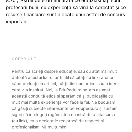
8.70 / Astfel de erori îmi arată ce entuziasmați sunt
profesorii buni, cu experiență să vină la corectat și ce
resurse financiare sunt alocate unui astfel de concurs
important
COPYRIGHT
Pentru că scrieți despre educație, sau cu atât mai mult
datorită acestui lucru, ar fi util să citați cu link, atunci
când preluați un articol, părți dintr-un articol sau o idee
care v-a inspirat. Noi, la EduPedu.ro ne-am asumat
această conduită etică și sperăm că și publicațiile cu
mult mai multă experiență vor face la fel. Ne bucurăm
că găsiți subiecte interesante pe Edupedu.ro și suntem
siguri că înțelegeți rugămintea noastră de a cita sursa
(cu link), ca o declarație reciprocă de respect și
profesionalism. Vă mulțumim!