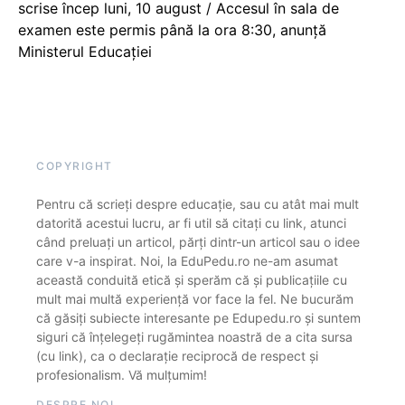
scrise încep luni, 10 august / Accesul în sala de
examen este permis până la ora 8:30, anunță
Ministerul Educației
COPYRIGHT
Pentru că scrieți despre educație, sau cu atât mai mult
datorită acestui lucru, ar fi util să citați cu link, atunci
când preluați un articol, părți dintr-un articol sau o idee
care v-a inspirat. Noi, la EduPedu.ro ne-am asumat
această conduită etică și sperăm că și publicațiile cu
mult mai multă experiență vor face la fel. Ne bucurăm
că găsiți subiecte interesante pe Edupedu.ro și suntem
siguri că înțelegeți rugămintea noastră de a cita sursa
(cu link), ca o declarație reciprocă de respect și
profesionalism. Vă mulțumim!
DESPRE NOI