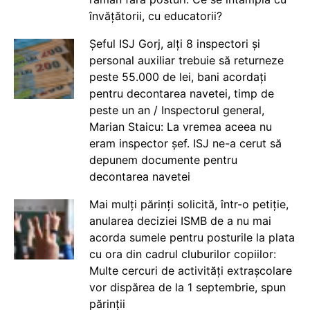
învățătorii, cu educatorii?
Șeful ISJ Gorj, alți 8 inspectori și
personal auxiliar trebuie să returneze
peste 55.000 de lei, bani acordați
pentru decontarea navetei, timp de
peste un an / Inspectorul general,
Marian Staicu: La vremea aceea nu
eram inspector șef. ISJ ne-a cerut să
depunem documente pentru
decontarea navetei
Mai mulți părinți solicită, într-o petiție,
anularea deciziei ISMB de a nu mai
acorda sumele pentru posturile la plata
cu ora din cadrul cluburilor copiilor:
Multe cercuri de activități extrașcolare
vor dispărea de la 1 septembrie, spun
părinții