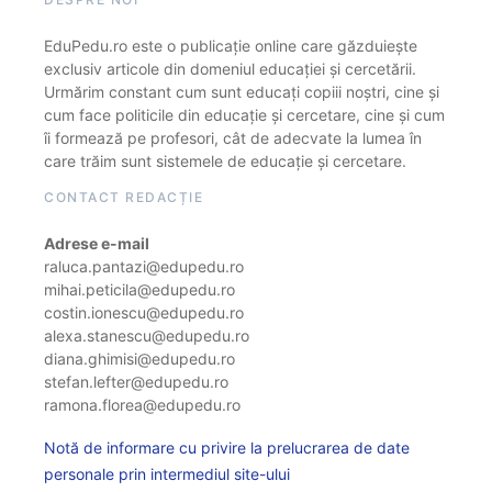
EduPedu.ro este o publicație online care găzduiește
exclusiv articole din domeniul educației și cercetării.
Urmărim constant cum sunt educați copiii noștri, cine și
cum face politicile din educație și cercetare, cine și cum
îi formează pe profesori, cât de adecvate la lumea în
care trăim sunt sistemele de educație și cercetare.
CONTACT REDACȚIE
Adrese e-mail
raluca.pantazi@edupedu.ro
mihai.peticila@edupedu.ro
costin.ionescu@edupedu.ro
alexa.stanescu@edupedu.ro
diana.ghimisi@edupedu.ro
stefan.lefter@edupedu.ro
ramona.florea@edupedu.ro
Notă de informare cu privire la prelucrarea de date
personale prin intermediul site-ului