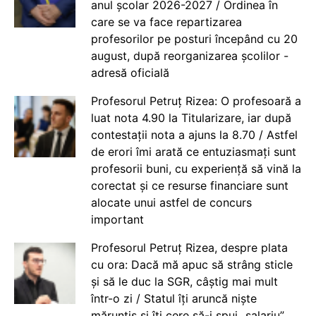
anul școlar 2026-2027 / Ordinea în
care se va face repartizarea
profesorilor pe posturi începând cu 20
august, după reorganizarea școlilor -
adresă oficială
Profesorul Petruț Rizea: O profesoară a
luat nota 4.90 la Titularizare, iar după
contestații nota a ajuns la 8.70 / Astfel
de erori îmi arată ce entuziasmați sunt
profesorii buni, cu experiență să vină la
corectat și ce resurse financiare sunt
alocate unui astfel de concurs
important
Profesorul Petruț Rizea, despre plata
cu ora: Dacă mă apuc să strâng sticle
și să le duc la SGR, câștig mai mult
într-o zi / Statul îți aruncă niște
mărunțiș și îți cere să-i spui „salariu”.