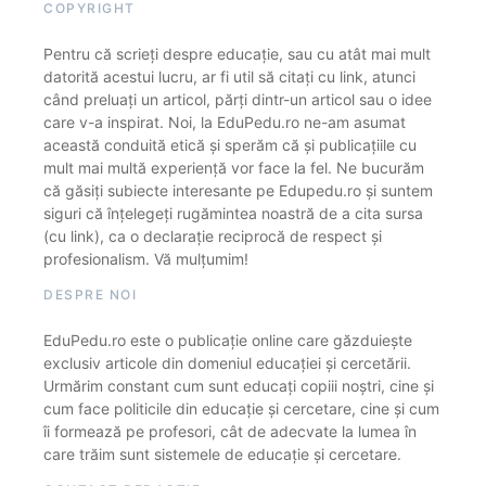
COPYRIGHT
Pentru că scrieți despre educație, sau cu atât mai mult
datorită acestui lucru, ar fi util să citați cu link, atunci
când preluați un articol, părți dintr-un articol sau o idee
care v-a inspirat. Noi, la EduPedu.ro ne-am asumat
această conduită etică și sperăm că și publicațiile cu
mult mai multă experiență vor face la fel. Ne bucurăm
că găsiți subiecte interesante pe Edupedu.ro și suntem
siguri că înțelegeți rugămintea noastră de a cita sursa
(cu link), ca o declarație reciprocă de respect și
profesionalism. Vă mulțumim!
DESPRE NOI
EduPedu.ro este o publicație online care găzduiește
exclusiv articole din domeniul educației și cercetării.
Urmărim constant cum sunt educați copiii noștri, cine și
cum face politicile din educație și cercetare, cine și cum
îi formează pe profesori, cât de adecvate la lumea în
care trăim sunt sistemele de educație și cercetare.