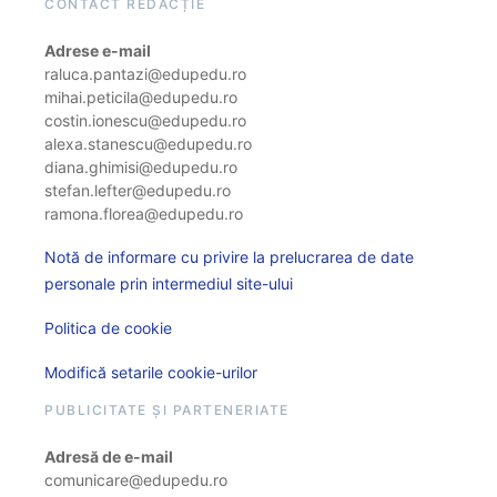
CONTACT REDACȚIE
Adrese e-mail
raluca.pantazi@edupedu.ro
mihai.peticila@edupedu.ro
costin.ionescu@edupedu.ro
alexa.stanescu@edupedu.ro
diana.ghimisi@edupedu.ro
stefan.lefter@edupedu.ro
ramona.florea@edupedu.ro
Notă de informare cu privire la prelucrarea de date
personale prin intermediul site-ului
Politica de cookie
Modifică setarile cookie-urilor
PUBLICITATE ȘI PARTENERIATE
Adresă de e-mail
comunicare@edupedu.ro