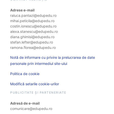
Adrese e-mail
raluca.pantazi@edupedu.ro
mihai.peticila@edupedu.ro
costin.ionescu@edupedu.ro
alexa.stanescu@edupedu.ro
diana.ghimisi@edupedu.ro
stefan.lefter@edupedu.ro
ramona.florea@edupedu.ro
Notă de informare cu privire la prelucrarea de date
personale prin intermediul site-ului
Politica de cookie
Modifică setarile cookie-urilor
PUBLICITATE ȘI PARTENERIATE
Adresă de e-mail
comunicare@edupedu.ro