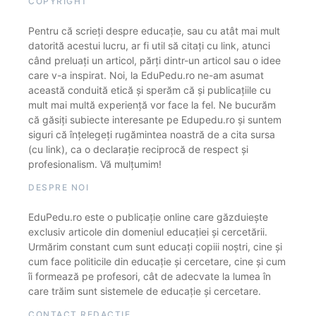
COPYRIGHT
Pentru că scrieți despre educație, sau cu atât mai mult
datorită acestui lucru, ar fi util să citați cu link, atunci
când preluați un articol, părți dintr-un articol sau o idee
care v-a inspirat. Noi, la EduPedu.ro ne-am asumat
această conduită etică și sperăm că și publicațiile cu
mult mai multă experiență vor face la fel. Ne bucurăm
că găsiți subiecte interesante pe Edupedu.ro și suntem
siguri că înțelegeți rugămintea noastră de a cita sursa
(cu link), ca o declarație reciprocă de respect și
profesionalism. Vă mulțumim!
DESPRE NOI
EduPedu.ro este o publicație online care găzduiește
exclusiv articole din domeniul educației și cercetării.
Urmărim constant cum sunt educați copiii noștri, cine și
cum face politicile din educație și cercetare, cine și cum
îi formează pe profesori, cât de adecvate la lumea în
care trăim sunt sistemele de educație și cercetare.
CONTACT REDACȚIE