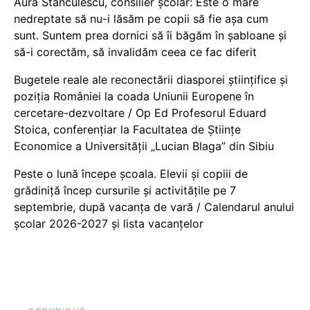
Aura Stănculescu, consilier școlar: Este o mare
nedreptate să nu-i lăsăm pe copii să fie așa cum
sunt. Suntem prea dornici să îi băgăm în șabloane și
să-i corectăm, să invalidăm ceea ce fac diferit
Bugetele reale ale reconectării diasporei științifice și
poziția României la coada Uniunii Europene în
cercetare-dezvoltare / Op Ed Profesorul Eduard
Stoica, conferențiar la Facultatea de Științe
Economice a Universității „Lucian Blaga” din Sibiu
Peste o lună începe școala. Elevii și copiii de
grădiniță încep cursurile și activitățile pe 7
septembrie, după vacanța de vară / Calendarul anului
școlar 2026-2027 și lista vacanțelor