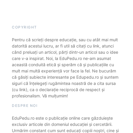
COPYRIGHT
Pentru că scrieți despre educație, sau cu atât mai mult
datorită acestui lucru, ar fi util să citați cu link, atunci
când preluați un articol, părți dintr-un articol sau o idee
care v-a inspirat. Noi, la EduPedu.ro ne-am asumat
această conduită etică și sperăm că și publicațiile cu
mult mai multă experiență vor face la fel. Ne bucurăm
că găsiți subiecte interesante pe Edupedu.ro și suntem
siguri că înțelegeți rugămintea noastră de a cita sursa
(cu link), ca o declarație reciprocă de respect și
profesionalism. Vă mulțumim!
DESPRE NOI
EduPedu.ro este o publicație online care găzduiește
exclusiv articole din domeniul educației și cercetării.
Urmărim constant cum sunt educați copiii noștri, cine și