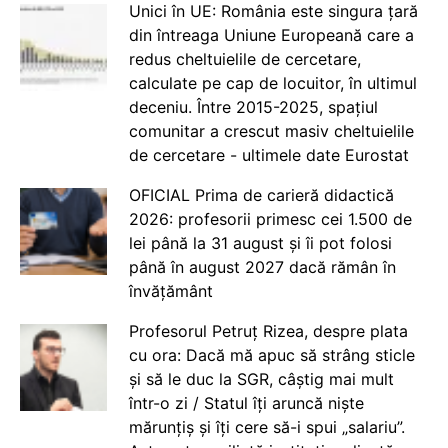
Unici în UE: România este singura țară
din întreaga Uniune Europeană care a
redus cheltuielile de cercetare,
calculate pe cap de locuitor, în ultimul
deceniu. Între 2015-2025, spațiul
comunitar a crescut masiv cheltuielile
de cercetare - ultimele date Eurostat
OFICIAL Prima de carieră didactică
2026: profesorii primesc cei 1.500 de
lei până la 31 august și îi pot folosi
până în august 2027 dacă rămân în
învățământ
Profesorul Petruț Rizea, despre plata
cu ora: Dacă mă apuc să strâng sticle
și să le duc la SGR, câștig mai mult
într-o zi / Statul îți aruncă niște
mărunțiș și îți cere să-i spui „salariu”.