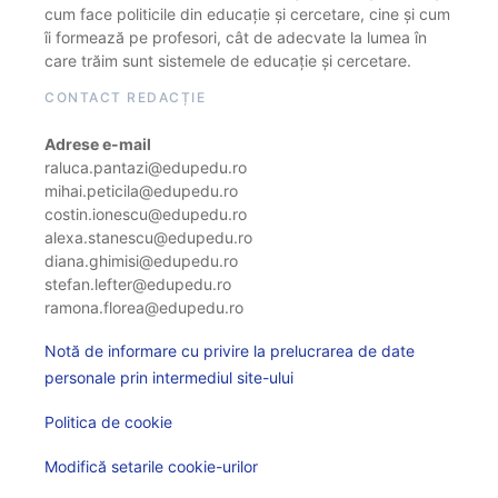
cum face politicile din educație și cercetare, cine și cum
îi formează pe profesori, cât de adecvate la lumea în
care trăim sunt sistemele de educație și cercetare.
CONTACT REDACȚIE
Adrese e-mail
raluca.pantazi@edupedu.ro
mihai.peticila@edupedu.ro
costin.ionescu@edupedu.ro
alexa.stanescu@edupedu.ro
diana.ghimisi@edupedu.ro
stefan.lefter@edupedu.ro
ramona.florea@edupedu.ro
Notă de informare cu privire la prelucrarea de date
personale prin intermediul site-ului
Politica de cookie
Modifică setarile cookie-urilor