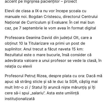
accent pe îngrijirea pacienților – proiect
Elevii de clasa a IX-a nu vor începe școala cu
manuale noi. Bogdan Cristescu, directorul Centrului
Național de Curriculum și Evaluare: În cel mai bun
caz, pe 7 septembrie le vom avea în format digital
Profesoara Geanina David din județul Olt, care a
obținut 10 la Titularizare va primi un post de
suplinitor. Anul trecut a făcut naveta 15 km:
Rezultatul este o mare bucurie, însă consider că
adevărata valoare a unui profesor se vede la clasă, în
relația cu elevii
Profesorul Petruț Rizea, despre plata cu ora: Dacă mă
apuc să strâng sticle și să le duc la SGR, câștig mai
mult într-o zi / Statul îți aruncă niște mărunțiș și îți
cere să-i spui „salariu”. Asta este umilință
instituționalizată