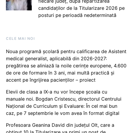
fiecare județ, după repartizarea
candidaților de la Titularizare 2026 pe
posturi pe perioadă nedeterminată
CELE MAI NOI
Noua programă școlară pentru calificarea de Asistent
medical generalist, aplicabilă din 2026-2027:
pregătirea se aliniază la noile cerințe europene, 4.600
de ore de formare în 3 ani, mai multă practică și
accent pe îngrijirea pacienților – proiect
Elevii de clasa a IX-a nu vor începe școala cu
manuale noi. Bogdan Cristescu, directorul Centrului
Național de Curriculum și Evaluare: În cel mai bun
caz, pe 7 septembrie le vom avea în format digital
Profesoara Geanina David din județul Olt, care a
obținut 10 la Titularizare va primi un post de