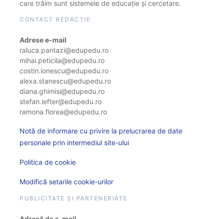
care trăim sunt sistemele de educație și cercetare.
CONTACT REDACȚIE
Adrese e-mail
raluca.pantazi@edupedu.ro
mihai.peticila@edupedu.ro
costin.ionescu@edupedu.ro
alexa.stanescu@edupedu.ro
diana.ghimisi@edupedu.ro
stefan.lefter@edupedu.ro
ramona.florea@edupedu.ro
Notă de informare cu privire la prelucrarea de date
personale prin intermediul site-ului
Politica de cookie
Modifică setarile cookie-urilor
PUBLICITATE ȘI PARTENERIATE
Adresă de e-mail