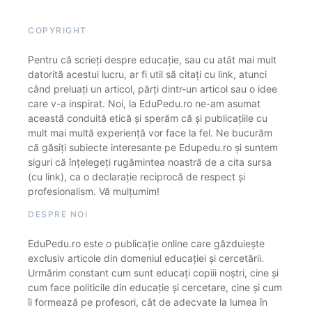
COPYRIGHT
Pentru că scrieți despre educație, sau cu atât mai mult
datorită acestui lucru, ar fi util să citați cu link, atunci
când preluați un articol, părți dintr-un articol sau o idee
care v-a inspirat. Noi, la EduPedu.ro ne-am asumat
această conduită etică și sperăm că și publicațiile cu
mult mai multă experiență vor face la fel. Ne bucurăm
că găsiți subiecte interesante pe Edupedu.ro și suntem
siguri că înțelegeți rugămintea noastră de a cita sursa
(cu link), ca o declarație reciprocă de respect și
profesionalism. Vă mulțumim!
DESPRE NOI
EduPedu.ro este o publicație online care găzduiește
exclusiv articole din domeniul educației și cercetării.
Urmărim constant cum sunt educați copiii noștri, cine și
cum face politicile din educație și cercetare, cine și cum
îi formează pe profesori, cât de adecvate la lumea în