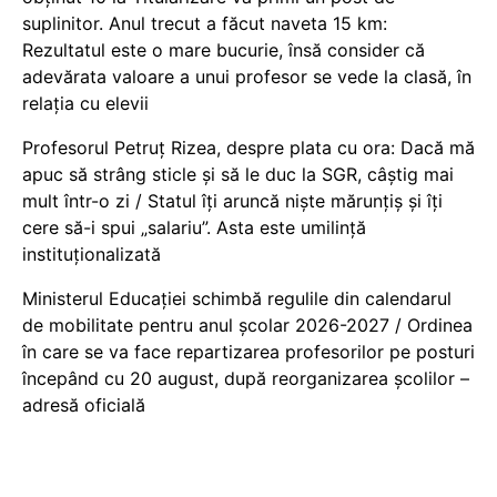
suplinitor. Anul trecut a făcut naveta 15 km:
Rezultatul este o mare bucurie, însă consider că
adevărata valoare a unui profesor se vede la clasă, în
relația cu elevii
Profesorul Petruț Rizea, despre plata cu ora: Dacă mă
apuc să strâng sticle și să le duc la SGR, câștig mai
mult într-o zi / Statul îți aruncă niște mărunțiș și îți
cere să-i spui „salariu”. Asta este umilință
instituționalizată
Ministerul Educației schimbă regulile din calendarul
de mobilitate pentru anul școlar 2026-2027 / Ordinea
în care se va face repartizarea profesorilor pe posturi
începând cu 20 august, după reorganizarea școlilor –
adresă oficială