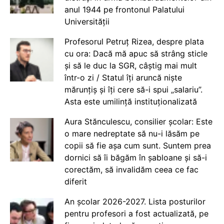
anul 1944 pe frontonul Palatului
Universității
Profesorul Petruț Rizea, despre plata
cu ora: Dacă mă apuc să strâng sticle
și să le duc la SGR, câștig mai mult
într-o zi / Statul îți aruncă niște
mărunțiș și îți cere să-i spui „salariu”.
Asta este umilință instituționalizată
Aura Stănculescu, consilier școlar: Este
o mare nedreptate să nu-i lăsăm pe
copii să fie așa cum sunt. Suntem prea
dornici să îi băgăm în șabloane și să-i
corectăm, să invalidăm ceea ce fac
diferit
An școlar 2026-2027. Lista posturilor
pentru profesori a fost actualizată, pe