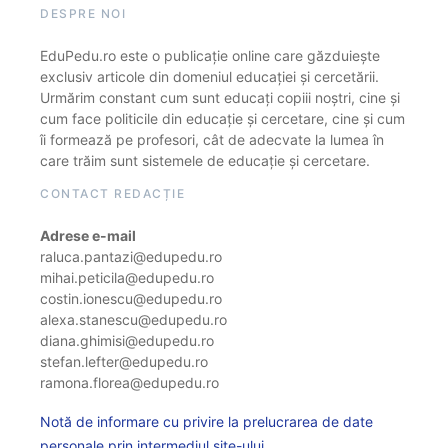
DESPRE NOI
EduPedu.ro este o publicație online care găzduiește
exclusiv articole din domeniul educației și cercetării.
Urmărim constant cum sunt educați copiii noștri, cine și
cum face politicile din educație și cercetare, cine și cum
îi formează pe profesori, cât de adecvate la lumea în
care trăim sunt sistemele de educație și cercetare.
CONTACT REDACȚIE
Adrese e-mail
raluca.pantazi@edupedu.ro
mihai.peticila@edupedu.ro
costin.ionescu@edupedu.ro
alexa.stanescu@edupedu.ro
diana.ghimisi@edupedu.ro
stefan.lefter@edupedu.ro
ramona.florea@edupedu.ro
Notă de informare cu privire la prelucrarea de date
personale prin intermediul site-ului