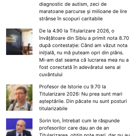
diagnostic de autism, zeci de
maratoane parcurse și milioane de lire
strânse în scopuri caritabile
De la 4.90 la Titularizare 2026, o
învățătoare din Sibiu a primit nota 8.70
după contestație: Când am văzut nota
inițială, nu mă puteam opri din plâns.
Mi-am dat seama că lucrarea mea nu a
fost corectată în adevăratul sens al
cuvântului
Profesor de Istorie cu 9.70 la
Titularizare 2026: Nu prea sunt mari
așteptările. Din păcate nu sunt posturi
titularizabile
Sorin Ion, întrebat cum le răspunde
profesorilor care dau an de an
Titularizarea, obțin note mari, dar nu au