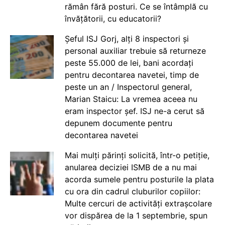
rămân fără posturi. Ce se întâmplă cu
învățătorii, cu educatorii?
Șeful ISJ Gorj, alți 8 inspectori și
personal auxiliar trebuie să returneze
peste 55.000 de lei, bani acordați
pentru decontarea navetei, timp de
peste un an / Inspectorul general,
Marian Staicu: La vremea aceea nu
eram inspector șef. ISJ ne-a cerut să
depunem documente pentru
decontarea navetei
Mai mulți părinți solicită, într-o petiție,
anularea deciziei ISMB de a nu mai
acorda sumele pentru posturile la plata
cu ora din cadrul cluburilor copiilor:
Multe cercuri de activități extrașcolare
vor dispărea de la 1 septembrie, spun