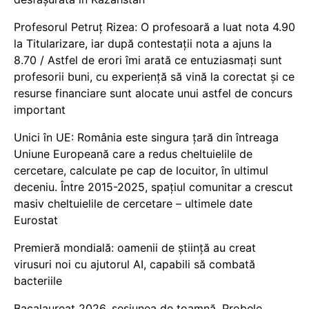
Profesorul Petruț Rizea: O profesoară a luat nota 4.90
la Titularizare, iar după contestații nota a ajuns la
8.70 / Astfel de erori îmi arată ce entuziasmați sunt
profesorii buni, cu experiență să vină la corectat și ce
resurse financiare sunt alocate unui astfel de concurs
important
Unici în UE: România este singura țară din întreaga
Uniune Europeană care a redus cheltuielile de
cercetare, calculate pe cap de locuitor, în ultimul
deceniu. Între 2015-2025, spațiul comunitar a crescut
masiv cheltuielile de cercetare – ultimele date
Eurostat
Premieră mondială: oamenii de știință au creat
virusuri noi cu ajutorul AI, capabili să combată
bacteriile
Bacalaureat 2026, sesiunea de toamnă. Probele