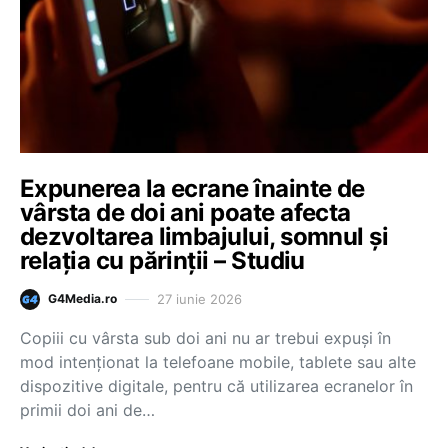
Expunerea la ecrane înainte de
vârsta de doi ani poate afecta
dezvoltarea limbajului, somnul și
relația cu părinții – Studiu
27 iunie 2026
G4Media.ro
Copiii cu vârsta sub doi ani nu ar trebui expuși în
mod intenționat la telefoane mobile, tablete sau alte
dispozitive digitale, pentru că utilizarea ecranelor în
primii doi ani de…