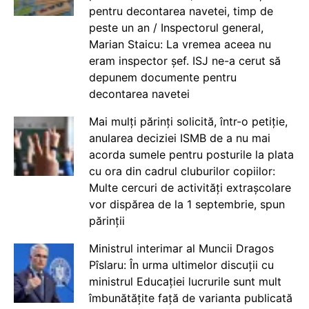
pentru decontarea navetei, timp de
peste un an / Inspectorul general,
Marian Staicu: La vremea aceea nu
eram inspector șef. ISJ ne-a cerut să
depunem documente pentru
decontarea navetei
Mai mulți părinți solicită, într-o petiție,
anularea deciziei ISMB de a nu mai
acorda sumele pentru posturile la plata
cu ora din cadrul cluburilor copiilor:
Multe cercuri de activități extrașcolare
vor dispărea de la 1 septembrie, spun
părinții
Ministrul interimar al Muncii Dragos
Pîslaru: În urma ultimelor discuții cu
ministrul Educației lucrurile sunt mult
îmbunătățite față de varianta publicată