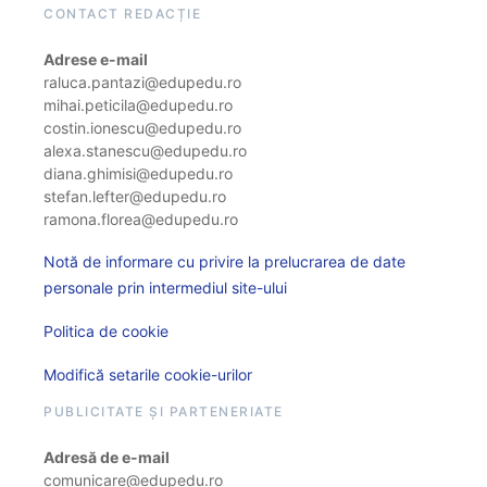
CONTACT REDACȚIE
Adrese e-mail
raluca.pantazi@edupedu.ro
mihai.peticila@edupedu.ro
costin.ionescu@edupedu.ro
alexa.stanescu@edupedu.ro
diana.ghimisi@edupedu.ro
stefan.lefter@edupedu.ro
ramona.florea@edupedu.ro
Notă de informare cu privire la prelucrarea de date
personale prin intermediul site-ului
Politica de cookie
Modifică setarile cookie-urilor
PUBLICITATE ȘI PARTENERIATE
Adresă de e-mail
comunicare@edupedu.ro