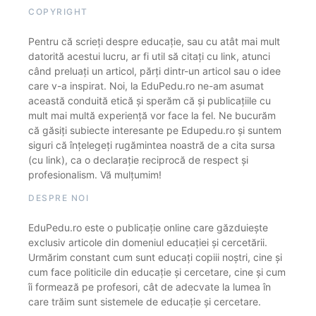
COPYRIGHT
Pentru că scrieți despre educație, sau cu atât mai mult
datorită acestui lucru, ar fi util să citați cu link, atunci
când preluați un articol, părți dintr-un articol sau o idee
care v-a inspirat. Noi, la EduPedu.ro ne-am asumat
această conduită etică și sperăm că și publicațiile cu
mult mai multă experiență vor face la fel. Ne bucurăm
că găsiți subiecte interesante pe Edupedu.ro și suntem
siguri că înțelegeți rugămintea noastră de a cita sursa
(cu link), ca o declarație reciprocă de respect și
profesionalism. Vă mulțumim!
DESPRE NOI
EduPedu.ro este o publicație online care găzduiește
exclusiv articole din domeniul educației și cercetării.
Urmărim constant cum sunt educați copiii noștri, cine și
cum face politicile din educație și cercetare, cine și cum
îi formează pe profesori, cât de adecvate la lumea în
care trăim sunt sistemele de educație și cercetare.