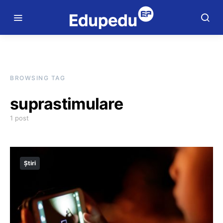
BROWSING TAG
suprastimulare
1 post
Știri