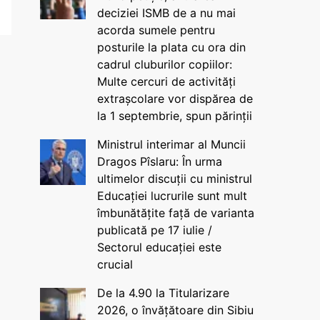
deciziei ISMB de a nu mai
acorda sumele pentru
posturile la plata cu ora din
cadrul cluburilor copiilor:
Multe cercuri de activități
extrașcolare vor dispărea de
la 1 septembrie, spun părinții
Ministrul interimar al Muncii
Dragos Pîslaru: În urma
ultimelor discuții cu ministrul
Educației lucrurile sunt mult
îmbunătățite față de varianta
publicată pe 17 iulie /
Sectorul educației este
crucial
De la 4.90 la Titularizare
2026, o învățătoare din Sibiu