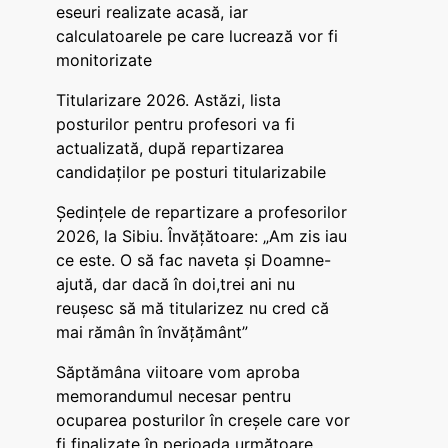
eseuri realizate acasă, iar
calculatoarele pe care lucrează vor fi
monitorizate
Titularizare 2026. Astăzi, lista
posturilor pentru profesori va fi
actualizată, după repartizarea
candidaților pe posturi titularizabile
Ședințele de repartizare a profesorilor
2026, la Sibiu. Învățătoare: „Am zis iau
ce este. O să fac naveta și Doamne-
ajută, dar dacă în doi,trei ani nu
reușesc să mă titularizez nu cred că
mai rămân în învățământ”
Săptămâna viitoare vom aproba
memorandumul necesar pentru
ocuparea posturilor în creșele care vor
fi finalizate în perioada următoare,