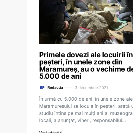
Primele dovezi ale locuirii în
peșteri, în unele zone din
Maramureș, au o vechime d
5.000 de ani
3 decembrie 2021
Redacția
În urmă cu 5.000 de ani, în unele zone ale
Maramureşului se locuia în peşteri, arată 
studiu întins pe mai mulţi ani al muzeograf
locali, a anunţat, vineri, responsabilul…
Vezi articolul