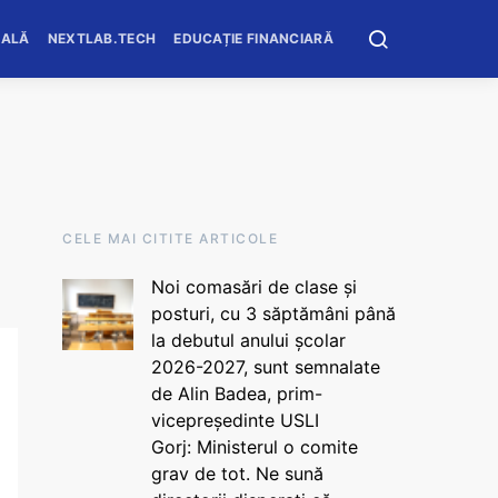
OALĂ
NEXTLAB.TECH
EDUCAȚIE FINANCIARĂ
CELE MAI CITITE ARTICOLE
Noi comasări de clase și
posturi, cu 3 săptămâni până
la debutul anului școlar
2026-2027, sunt semnalate
de Alin Badea, prim-
vicepreședinte USLI
Gorj: Ministerul o comite
grav de tot. Ne sună