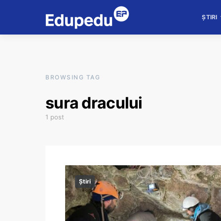
ȘTIRI
BROWSING TAG
sura dracului
1 post
Știri