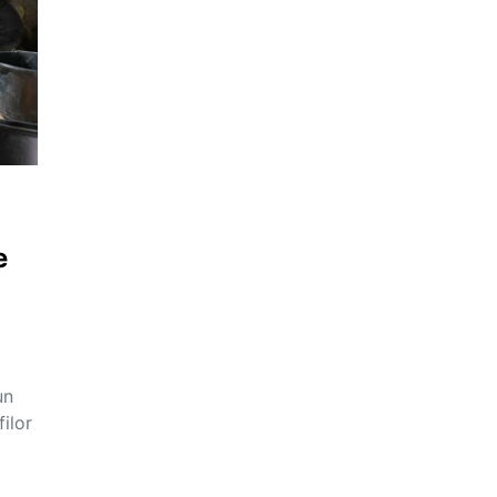
e
un
ilor