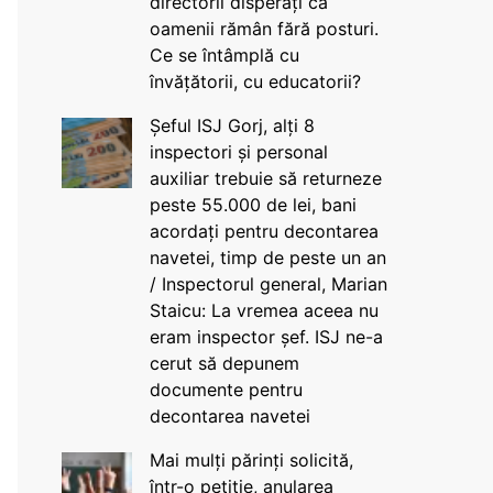
directorii disperați că
oamenii rămân fără posturi.
Ce se întâmplă cu
învățătorii, cu educatorii?
Șeful ISJ Gorj, alți 8
inspectori și personal
auxiliar trebuie să returneze
peste 55.000 de lei, bani
acordați pentru decontarea
navetei, timp de peste un an
/ Inspectorul general, Marian
Staicu: La vremea aceea nu
eram inspector șef. ISJ ne-a
cerut să depunem
documente pentru
decontarea navetei
Mai mulți părinți solicită,
într-o petiție, anularea