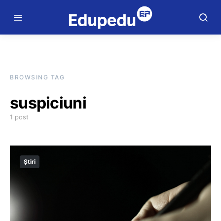
BROWSING TAG
suspiciuni
1 post
Știri