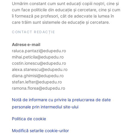
Urmărim constant cum sunt educați copiii noștri, cine și
cum face politicile din educație și cercetare, cine și cum
îi formează pe profesori, cât de adecvate la lumea în
care trăim sunt sistemele de educație și cercetare.
CONTACT REDACȚIE
Adrese e-mail
raluca.pantazi@edupedu.ro
mihai.peticila@edupedu.ro
costin.ionescu@edupedu.ro
alexa.stanescu@edupedu.ro
diana.ghimisi@edupedu.ro
stefan.lefter@edupedu.ro
ramona.florea@edupedu.ro
Notă de informare cu privire la prelucrarea de date
personale prin intermediul site-ului
Politica de cookie
Modifică setarile cookie-urilor