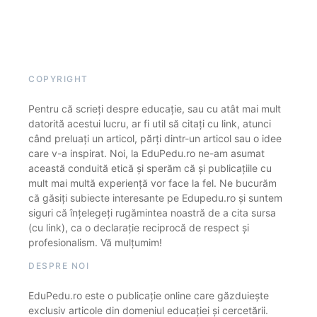
COPYRIGHT
Pentru că scrieți despre educație, sau cu atât mai mult
datorită acestui lucru, ar fi util să citați cu link, atunci
când preluați un articol, părți dintr-un articol sau o idee
care v-a inspirat. Noi, la EduPedu.ro ne-am asumat
această conduită etică și sperăm că și publicațiile cu
mult mai multă experiență vor face la fel. Ne bucurăm
că găsiți subiecte interesante pe Edupedu.ro și suntem
siguri că înțelegeți rugămintea noastră de a cita sursa
(cu link), ca o declarație reciprocă de respect și
profesionalism. Vă mulțumim!
DESPRE NOI
EduPedu.ro este o publicație online care găzduiește
exclusiv articole din domeniul educației și cercetării.