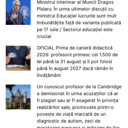
Ministrul interimar al Muncii Dragos
Pîslaru: În urma ultimelor discuții cu
ministrul Educației lucrurile sunt mult
îmbunătățite față de varianta publicată
pe 17 iulie / Sectorul educației este
crucial
OFICIAL Prima de carieră didactică
2026: profesorii primesc cei 1.500 de
lei până la 31 august și îi pot folosi
până în august 2027 dacă rămân în
învățământ
Un cunoscut profesor de la Cambridge
a demisionat în urma acuzațiilor că ar
fi plagiat sau ar fi exagerat în privința
realizărilor sale, promovate printr-o
poveste de viață marcată de un
diagnostic de autism, zeci de
maratoane parcurse și milioane de lire