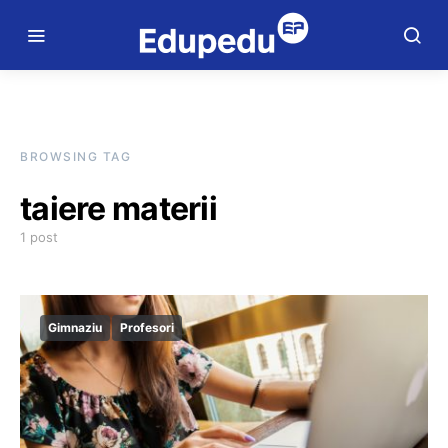
BROWSING TAG
taiere materii
1 post
Gimnaziu
Profesori