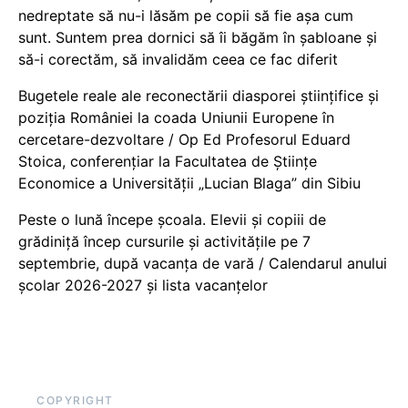
nedreptate să nu-i lăsăm pe copii să fie așa cum
sunt. Suntem prea dornici să îi băgăm în șabloane și
să-i corectăm, să invalidăm ceea ce fac diferit
Bugetele reale ale reconectării diasporei științifice și
poziția României la coada Uniunii Europene în
cercetare-dezvoltare / Op Ed Profesorul Eduard
Stoica, conferențiar la Facultatea de Științe
Economice a Universității „Lucian Blaga” din Sibiu
Peste o lună începe școala. Elevii și copiii de
grădiniță încep cursurile și activitățile pe 7
septembrie, după vacanța de vară / Calendarul anului
școlar 2026-2027 și lista vacanțelor
COPYRIGHT