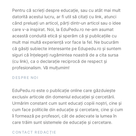
Pentru că scrieți despre educație, sau cu atât mai mult
datorită acestui lucru, ar fi util să citați cu link, atunci
când preluați un articol, părți dintr-un articol sau o idee
care v-a inspirat. Noi, la EduPedu.ro ne-am asumat
această conduită etică și sperăm că și publicațiile cu
mult mai multă experiență vor face la fel. Ne bucurăm
că găsiți subiecte interesante pe Edupedu.ro și suntem
siguri că înțelegeți rugămintea noastră de a cita sursa
(cu link), ca o declarație reciprocă de respect și
profesionalism. Vă mulțumim!
DESPRE NOI
EduPedu.ro este o publicație online care găzduiește
exclusiv articole din domeniul educației și cercetării.
Urmărim constant cum sunt educați copiii noștri, cine și
cum face politicile din educație și cercetare, cine și cum
îi formează pe profesori, cât de adecvate la lumea în
care trăim sunt sistemele de educație și cercetare.
CONTACT REDACȚIE