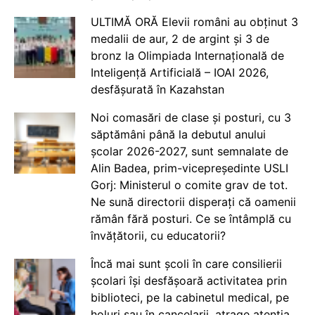
ULTIMĂ ORĂ Elevii români au obținut 3
medalii de aur, 2 de argint și 3 de
bronz la Olimpiada Internațională de
Inteligență Artificială – IOAI 2026,
desfășurată în Kazahstan
Noi comasări de clase și posturi, cu 3
săptămâni până la debutul anului
școlar 2026-2027, sunt semnalate de
Alin Badea, prim-vicepreședinte USLI
Gorj: Ministerul o comite grav de tot.
Ne sună directorii disperați că oamenii
rămân fără posturi. Ce se întâmplă cu
învățătorii, cu educatorii?
Încă mai sunt școli în care consilierii
școlari își desfășoară activitatea prin
biblioteci, pe la cabinetul medical, pe
holuri sau în cancelarii, atrage atenția