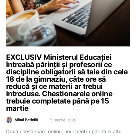
EXCLUSIV Ministerul Educației
întreabă părinții și profesorii ce
discipline obligatorii să taie din cele
18 de la gimnaziu, câte ore să
reducă și ce materii ar trebui
introduse. Chestionarele online
trebuie completate până pe 15
martie
5 martie 2020
Mihai Peticilă
Două chestionare online, unul pentru părinți și altul