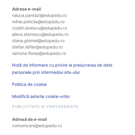
Adrese e-mail
raluca.pantazi@edupedu.ro
mihai.peticila@edupedu.ro
costin.ionescu@edupedu.ro
alexa.stanescu@edupedu.ro
diana.ghimisi@edupedu.ro
stefan.lefter@edupedu.ro
ramona.florea@edupedu.ro
Notă de informare cu privire la prelucrarea de date
personale prin intermediul site-ului
Politica de cookie
Modifică setarile cookie-urilor
PUBLICITATE ȘI PARTENERIATE
Adresă de e-mail
comunicare@edupedu.ro