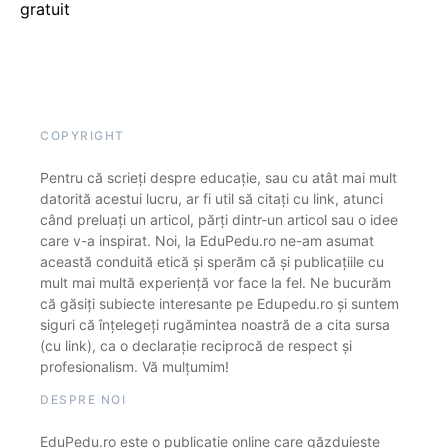
gratuit
COPYRIGHT
Pentru că scrieți despre educație, sau cu atât mai mult
datorită acestui lucru, ar fi util să citați cu link, atunci
când preluați un articol, părți dintr-un articol sau o idee
care v-a inspirat. Noi, la EduPedu.ro ne-am asumat
această conduită etică și sperăm că și publicațiile cu
mult mai multă experiență vor face la fel. Ne bucurăm
că găsiți subiecte interesante pe Edupedu.ro și suntem
siguri că înțelegeți rugămintea noastră de a cita sursa
(cu link), ca o declarație reciprocă de respect și
profesionalism. Vă mulțumim!
DESPRE NOI
EduPedu.ro este o publicație online care găzduiește