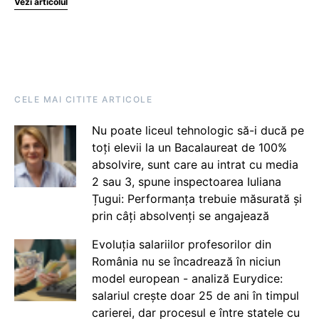
Vezi articolul
CELE MAI CITITE ARTICOLE
Nu poate liceul tehnologic să-i ducă pe
toți elevii la un Bacalaureat de 100%
absolvire, sunt care au intrat cu media
2 sau 3, spune inspectoarea Iuliana
Țugui: Performanța trebuie măsurată și
prin câți absolvenți se angajează
Evoluția salariilor profesorilor din
România nu se încadrează în niciun
model european - analiză Eurydice:
salariul crește doar 25 de ani în timpul
carierei, dar procesul e între statele cu