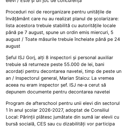
elevi / Este și un joc de concurență
Proceduri noi de reorganizare pentru unitățile de
învățământ care nu au realizat planul de școlarizare:
lista acestora trebuie stabilită cu autoritățile locale
până pe 7 august, spune un ordin emis miercuri, 5
august / Toate măsurile trebuie încheiate până pe 24
august
Șeful ISJ Gorj, alți 8 inspectori și personal auxiliar
trebuie să returneze peste 55.000 de lei, bani
acordați pentru decontarea navetei, timp de peste un
an / Inspectorul general, Marian Staicu: La vremea
aceea nu eram inspector șef. ISJ ne-a cerut să
depunem documente pentru decontarea navetei
Program de afterschool pentru unii elevi din sectorul
1 în anul școlar 2026-2027, adoptat de Consiliul
Local: Părinții plătesc jumătate din sumă iar elevii cu
bursă socială, CES sau cu dizabilităţi vor participa