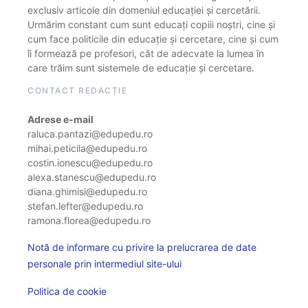
exclusiv articole din domeniul educației și cercetării.
Urmărim constant cum sunt educați copiii noștri, cine și
cum face politicile din educație și cercetare, cine și cum
îi formează pe profesori, cât de adecvate la lumea în
care trăim sunt sistemele de educație și cercetare.
CONTACT REDACȚIE
Adrese e-mail
raluca.pantazi@edupedu.ro
mihai.peticila@edupedu.ro
costin.ionescu@edupedu.ro
alexa.stanescu@edupedu.ro
diana.ghimisi@edupedu.ro
stefan.lefter@edupedu.ro
ramona.florea@edupedu.ro
Notă de informare cu privire la prelucrarea de date
personale prin intermediul site-ului
Politica de cookie