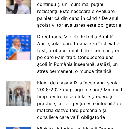
continuu și unii sunt mai puțini
rezistenți. Este necesară o evaluare
psihiatrică din când în când / De anul
școlar viitor evaluarea este obligatorie
Directoarea Violeta Estrella Bontilă:
Anul școlar care tocmai s-a încheiat a
fost, probabil, unul dintre cei mai grei
pe care i-am trăit. Conducerea unei
școli în România înseamnă, astăzi, un
stres permanent, o muncă titanică
Elevii de clasa a IX-a încep anul școlar
2026-2027 cu programe noi / Mai mult
timp pentru recapitulare și exerciții
practice, iar dirigenția este înlocuită de
materia dezvoltare personală și
consiliere care va fi obligatorie
Ministrul interimar al Muncii Dragos