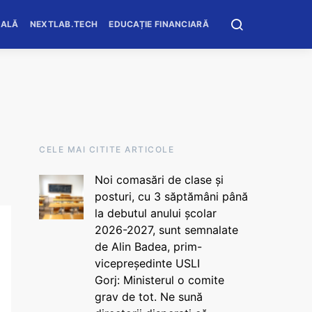
OALĂ
NEXTLAB.TECH
EDUCAȚIE FINANCIARĂ
CELE MAI CITITE ARTICOLE
Noi comasări de clase și
posturi, cu 3 săptămâni până
la debutul anului școlar
2026-2027, sunt semnalate
de Alin Badea, prim-
vicepreședinte USLI
Gorj: Ministerul o comite
grav de tot. Ne sună