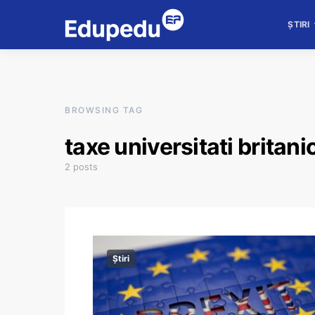
ȘTIRI
BROWSING TAG
taxe universitati britani
2 posts
Știri