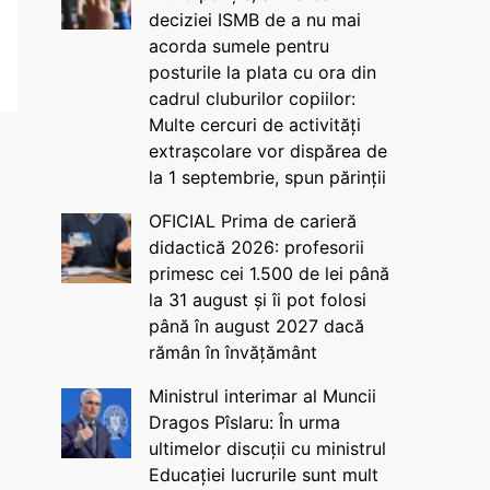
deciziei ISMB de a nu mai
acorda sumele pentru
posturile la plata cu ora din
cadrul cluburilor copiilor:
Multe cercuri de activități
extrașcolare vor dispărea de
la 1 septembrie, spun părinții
OFICIAL Prima de carieră
didactică 2026: profesorii
primesc cei 1.500 de lei până
la 31 august și îi pot folosi
până în august 2027 dacă
rămân în învățământ
Ministrul interimar al Muncii
Dragos Pîslaru: În urma
ultimelor discuții cu ministrul
Educației lucrurile sunt mult