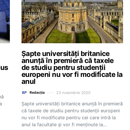
Șapte universități britanice
anunță în premieră că taxele
dus
de studiu pentru studenții
europeni nu vor fi modificate la
anul
23 noiembrie 2020
Redacția
nă
la
Șapte universități britanice anunță în premieră
că taxele de studiu pentru studenții europeni
nu vor fi modificate pentru cei care intră la
anul la facultate și vor fi menținute la…