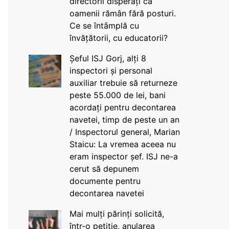
directorii disperați că
oamenii rămân fără posturi.
Ce se întâmplă cu
învățătorii, cu educatorii?
Șeful ISJ Gorj, alți 8
inspectori și personal
auxiliar trebuie să returneze
peste 55.000 de lei, bani
acordați pentru decontarea
navetei, timp de peste un an
/ Inspectorul general, Marian
Staicu: La vremea aceea nu
eram inspector șef. ISJ ne-a
cerut să depunem
documente pentru
decontarea navetei
Mai mulți părinți solicită,
într-o petiție, anularea