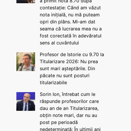
a primit nota 8.70 după
contestație: Când am văzut
nota inițială, nu mă puteam
opri din plâns. Mi-am dat
seama că lucrarea mea nu a
fost corectată în adevăratul
sens al cuvântului
Profesor de Istorie cu 9.70 la
Titularizare 2026: Nu prea
sunt mari așteptările. Din
păcate nu sunt posturi
titularizabile
Sorin Ion, întrebat cum le
răspunde profesorilor care
dau an de an Titularizarea,
obțin note mari, dar nu au
post pe perioadă
nedeterminată: În ultimii ani