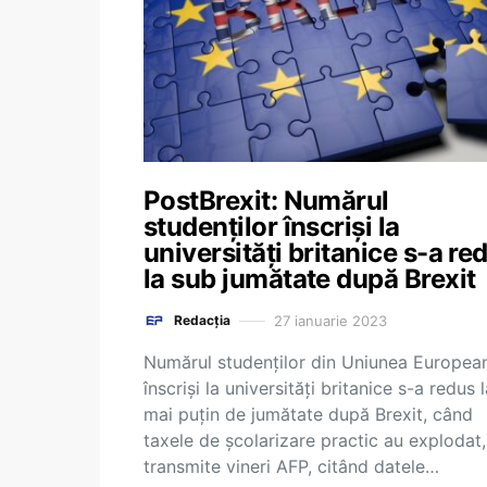
PostBrexit: Numărul
studenţilor înscrişi la
universităţi britanice s-a re
la sub jumătate după Brexit
27 ianuarie 2023
Redacția
Numărul studenţilor din Uniunea Europea
înscrişi la universităţi britanice s-a redus 
mai puţin de jumătate după Brexit, când
taxele de şcolarizare practic au explodat,
transmite vineri AFP, citând datele…