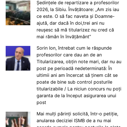
Ședințele de repartizare a profesorilor
2026, la Sibiu. Învățătoare: „Am zis iau
ce este. O să fac naveta și Doamne-
ajută, dar dacă în doi,trei ani nu
reușesc să mă titularizez nu cred că
mai rămân în învățământ”
Sorin Ion, întrebat cum le răspunde
profesorilor care dau an de an
Titularizarea, obțin note mari, dar nu au
post pe perioadă nedeterminată: În
ultimii ani am încercat să ținem cât se
poate de bine sub control posturile
titularizabile / La niciun concurs nu poți
garanta de la început asigurarea unui
post
Mai mulți părinți solicită, într-o petiție,
anularea deciziei ISMB de a nu mai