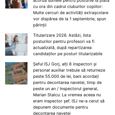
acorda sumele pentru posturile la plata
cu ora din cadrul cluburilor copiilor:
Multe cercuri de activități extrașcolare
vor dispărea de la 1 septembrie, spun
părinții
Titularizare 2026. Astăzi, lista
posturilor pentru profesori va fi
actualizată, după repartizarea
candidaților pe posturi titularizabile
Șeful ISJ Gorj, alți 8 inspectori și
personal auxiliar trebuie să returneze
peste 55.000 de lei, bani acordați
pentru decontarea navetei, timp de
peste un an / Inspectorul general,
Marian Staicu: La vremea aceea nu
eram inspector șef. ISJ ne-a cerut să
depunem documente pentru
decontarea navetei