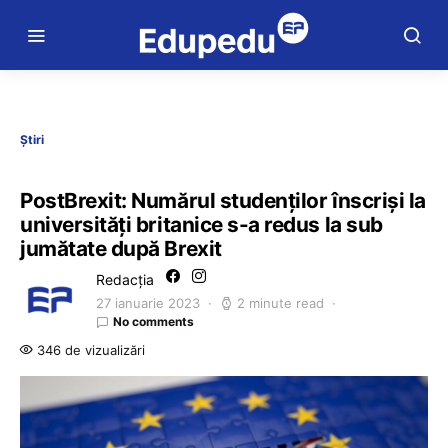
Știri
PostBrexit: Numărul studenţilor înscrişi la
universităţi britanice s-a redus la sub
jumătate după Brexit
Redacția
27 ianuarie 2023
2 minute read
No comments
346 de vizualizări