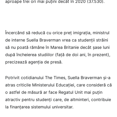
aproape trei ori mai puţini decât în 2020 (37.530).
Încercând să reducă cu orice preţ imigraţia, ministrul
de interne Suella Braverman vrea ca studenţii străini
să nu poată rămâne în Marea Britanie decât şase luni
după încheierea studiilor (faţă de doi ani, în prezent),
precizează agenția de presă.
Potrivit cotidianului The Times, Suella Braverman şi-a
atras criticile Ministerului Educaţiei, care consideră că
o astfel de măsură ar face Regatul Unit mai puţin
atractiv pentru studenţi care, de altminteri, contribuie
la finanţarea sistemului universitar.