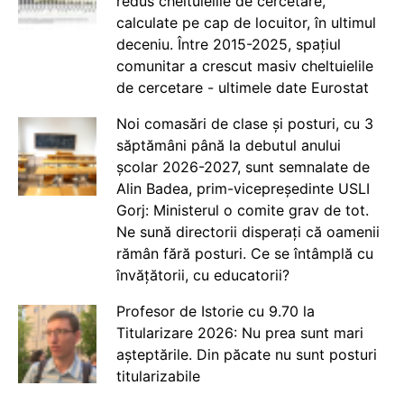
redus cheltuielile de cercetare,
calculate pe cap de locuitor, în ultimul
deceniu. Între 2015-2025, spațiul
comunitar a crescut masiv cheltuielile
de cercetare - ultimele date Eurostat
Noi comasări de clase și posturi, cu 3
săptămâni până la debutul anului
școlar 2026-2027, sunt semnalate de
Alin Badea, prim-vicepreședinte USLI
Gorj: Ministerul o comite grav de tot.
Ne sună directorii disperați că oamenii
rămân fără posturi. Ce se întâmplă cu
învățătorii, cu educatorii?
Profesor de Istorie cu 9.70 la
Titularizare 2026: Nu prea sunt mari
așteptările. Din păcate nu sunt posturi
titularizabile