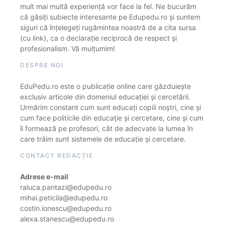
mult mai multă experiență vor face la fel. Ne bucurăm
că găsiți subiecte interesante pe Edupedu.ro și suntem
siguri că înțelegeți rugămintea noastră de a cita sursa
(cu link), ca o declarație reciprocă de respect și
profesionalism. Vă mulțumim!
DESPRE NOI
EduPedu.ro este o publicație online care găzduiește
exclusiv articole din domeniul educației și cercetării.
Urmărim constant cum sunt educați copiii noștri, cine și
cum face politicile din educație și cercetare, cine și cum
îi formează pe profesori, cât de adecvate la lumea în
care trăim sunt sistemele de educație și cercetare.
CONTACT REDACȚIE
Adrese e-mail
raluca.pantazi@edupedu.ro
mihai.peticila@edupedu.ro
costin.ionescu@edupedu.ro
alexa.stanescu@edupedu.ro