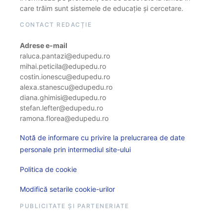
care trăim sunt sistemele de educație și cercetare.
CONTACT REDACȚIE
Adrese e-mail
raluca.pantazi@edupedu.ro
mihai.peticila@edupedu.ro
costin.ionescu@edupedu.ro
alexa.stanescu@edupedu.ro
diana.ghimisi@edupedu.ro
stefan.lefter@edupedu.ro
ramona.florea@edupedu.ro
Notă de informare cu privire la prelucrarea de date
personale prin intermediul site-ului
Politica de cookie
Modifică setarile cookie-urilor
PUBLICITATE ȘI PARTENERIATE