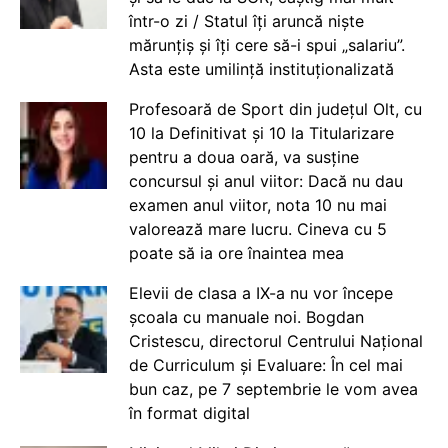
într-o zi / Statul îți aruncă niște
mărunțiș și îți cere să-i spui „salariu”.
Asta este umilință instituționalizată
Profesoară de Sport din județul Olt, cu
10 la Definitivat și 10 la Titularizare
pentru a doua oară, va susține
concursul și anul viitor: Dacă nu dau
examen anul viitor, nota 10 nu mai
valorează mare lucru. Cineva cu 5
poate să ia ore înaintea mea
Elevii de clasa a IX-a nu vor începe
școala cu manuale noi. Bogdan
Cristescu, directorul Centrului Național
de Curriculum și Evaluare: În cel mai
bun caz, pe 7 septembrie le vom avea
în format digital