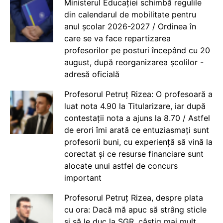
Ministerul Educației schimbă regulile
din calendarul de mobilitate pentru
anul școlar 2026-2027 / Ordinea în
care se va face repartizarea
profesorilor pe posturi începând cu 20
august, după reorganizarea școlilor -
adresă oficială
Profesorul Petruț Rizea: O profesoară a
luat nota 4.90 la Titularizare, iar după
contestații nota a ajuns la 8.70 / Astfel
de erori îmi arată ce entuziasmați sunt
profesorii buni, cu experiență să vină la
corectat și ce resurse financiare sunt
alocate unui astfel de concurs
important
Profesorul Petruț Rizea, despre plata
cu ora: Dacă mă apuc să strâng sticle
și să le duc la SGR, câștig mai mult