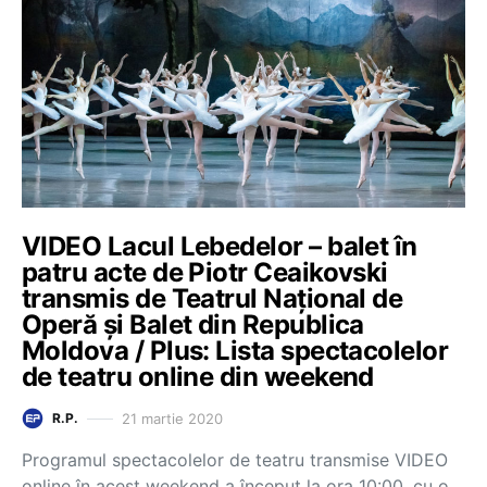
VIDEO Lacul Lebedelor – balet în
patru acte de Piotr Ceaikovski
transmis de Teatrul Național de
Operă și Balet din Republica
Moldova / Plus: Lista spectacolelor
de teatru online din weekend
21 martie 2020
R.P.
Programul spectacolelor de teatru transmise VIDEO
online în acest weekend a început la ora 10:00, cu o