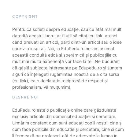
COPYRIGHT
Pentru că scrieți despre educație, sau cu atât mai mult
datorită acestui lucru, ar fi util să citați cu link, atunci
când preluați un articol, părți dintr-un articol sau o idee
care v-a inspirat. Noi, la EduPedu.ro ne-am asumat
această conduită etică și sperăm că și publicațiile cu
mult mai multă experiență vor face la fel. Ne bucurăm
că găsiți subiecte interesante pe Edupedu.ro și suntem
siguri că înțelegeți rugămintea noastră de a cita sursa
(cu link), ca o declarație reciprocă de respect și
profesionalism. Vă mulțumim!
DESPRE NOI
EduPedu.ro este o publicație online care găzduiește
exclusiv articole din domeniul educației și cercetării.
Urmărim constant cum sunt educați copiii noștri, cine și
cum face politicile din educație și cercetare, cine și cum
îi formează pe profesori, cât de adecvate la lumea în