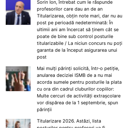
Sorin Ion, întrebat cum le răspunde
profesorilor care dau an de an
Titularizarea, obțin note mari, dar nu au
post pe perioadă nedeterminată: În
ultimii ani am încercat să ținem cât se
poate de bine sub control posturile
titularizabile / La niciun concurs nu poți
garanta de la început asigurarea unui
post
Mai mulți părinți solicită, într-o petiție,
anularea deciziei ISMB de a nu mai
acorda sumele pentru posturile la plata
cu ora din cadrul cluburilor copiilor:
Multe cercuri de activități extrașcolare
vor dispărea de la 1 septembrie, spun
părinții
Titularizare 2026. Astăzi, lista
posturilor pentru profesori va fi