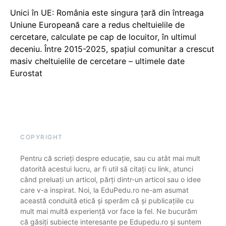
Unici în UE: România este singura țară din întreaga
Uniune Europeană care a redus cheltuielile de
cercetare, calculate pe cap de locuitor, în ultimul
deceniu. Între 2015-2025, spațiul comunitar a crescut
masiv cheltuielile de cercetare – ultimele date
Eurostat
COPYRIGHT
Pentru că scrieți despre educație, sau cu atât mai mult
datorită acestui lucru, ar fi util să citați cu link, atunci
când preluați un articol, părți dintr-un articol sau o idee
care v-a inspirat. Noi, la EduPedu.ro ne-am asumat
această conduită etică și sperăm că și publicațiile cu
mult mai multă experiență vor face la fel. Ne bucurăm
că găsiți subiecte interesante pe Edupedu.ro și suntem