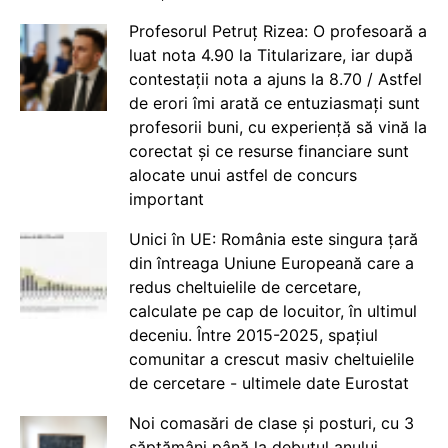
Profesorul Petruț Rizea: O profesoară a
luat nota 4.90 la Titularizare, iar după
contestații nota a ajuns la 8.70 / Astfel
de erori îmi arată ce entuziasmați sunt
profesorii buni, cu experiență să vină la
corectat și ce resurse financiare sunt
alocate unui astfel de concurs
important
Unici în UE: România este singura țară
din întreaga Uniune Europeană care a
redus cheltuielile de cercetare,
calculate pe cap de locuitor, în ultimul
deceniu. Între 2015-2025, spațiul
comunitar a crescut masiv cheltuielile
de cercetare - ultimele date Eurostat
Noi comasări de clase și posturi, cu 3
săptămâni până la debutul anului