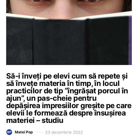
Să-i înveți pe elevi cum să repete și
să învețe materia în timp, în locul
practicilor de tip “îngrășat porcul în
ajun”, un pas-cheie pentru
depășirea impresiilor greșite pe care
elevii le formează despre însușirea
materiei – studiu
23 decembrie 2022
Matei Pop