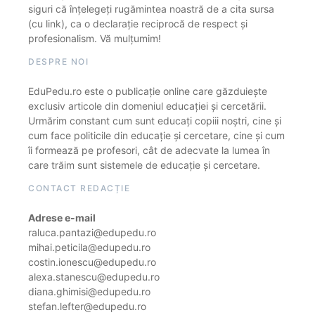
siguri că înțelegeți rugămintea noastră de a cita sursa
(cu link), ca o declarație reciprocă de respect și
profesionalism. Vă mulțumim!
DESPRE NOI
EduPedu.ro este o publicație online care găzduiește
exclusiv articole din domeniul educației și cercetării.
Urmărim constant cum sunt educați copiii noștri, cine și
cum face politicile din educație și cercetare, cine și cum
îi formează pe profesori, cât de adecvate la lumea în
care trăim sunt sistemele de educație și cercetare.
CONTACT REDACȚIE
Adrese e-mail
raluca.pantazi@edupedu.ro
mihai.peticila@edupedu.ro
costin.ionescu@edupedu.ro
alexa.stanescu@edupedu.ro
diana.ghimisi@edupedu.ro
stefan.lefter@edupedu.ro