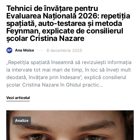
Tehnici de învățare pentru
Evaluarea Națională 2026: repetiția
spațiată, auto-testarea și metoda
Feynman, explicate de consilierul
școlar Cristina Nazare
8 decembrie 2025
Ana Moise
„Repetiția spațiată înseamnă să revizuiești informația
la intervale tot mai mari de timp, în loc să înveți mult
deodată, învățare prin îndesare”, explică consilierul
școlar Cristina Nazare în Ghidul practic…
Vezi articolul
Analize