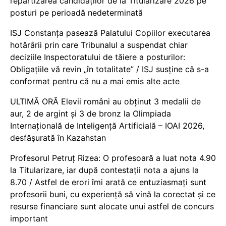
repartizarea candidaților de la Titularizare 2026 pe
posturi pe perioadă nedeterminată
ISJ Constanța pasează Palatului Copiilor executarea
hotărârii prin care Tribunalul a suspendat chiar
deciziile Inspectoratului de tăiere a posturilor:
Obligațiile vă revin „în totalitate” / ISJ susține că s-a
conformat pentru că nu a mai emis alte acte
ULTIMĂ ORĂ Elevii români au obținut 3 medalii de
aur, 2 de argint și 3 de bronz la Olimpiada
Internațională de Inteligență Artificială – IOAI 2026,
desfășurată în Kazahstan
Profesorul Petruț Rizea: O profesoară a luat nota 4.90
la Titularizare, iar după contestații nota a ajuns la
8.70 / Astfel de erori îmi arată ce entuziasmați sunt
profesorii buni, cu experiență să vină la corectat și ce
resurse financiare sunt alocate unui astfel de concurs
important