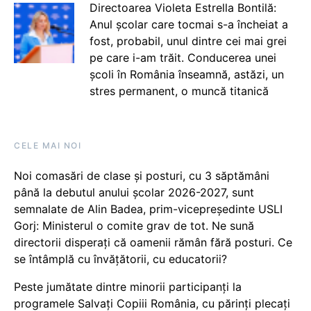
Directoarea Violeta Estrella Bontilă:
Anul școlar care tocmai s-a încheiat a
fost, probabil, unul dintre cei mai grei
pe care i-am trăit. Conducerea unei
școli în România înseamnă, astăzi, un
stres permanent, o muncă titanică
CELE MAI NOI
Noi comasări de clase și posturi, cu 3 săptămâni
până la debutul anului școlar 2026-2027, sunt
semnalate de Alin Badea, prim-vicepreședinte USLI
Gorj: Ministerul o comite grav de tot. Ne sună
directorii disperați că oamenii rămân fără posturi. Ce
se întâmplă cu învățătorii, cu educatorii?
Peste jumătate dintre minorii participanți la
programele Salvați Copiii România, cu părinți plecați