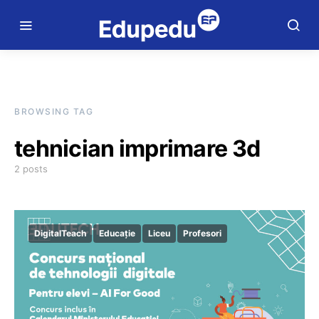
BROWSING TAG
tehnician imprimare 3d
2 posts
DigitalTeach
Educație
Liceu
Profesori