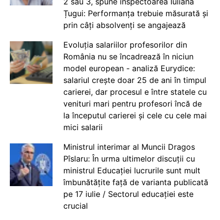
2 sau 3, spune inspectoarea Iuliana
Țugui: Performanța trebuie măsurată și
prin câți absolvenți se angajează
Evoluția salariilor profesorilor din
România nu se încadrează în niciun
model european - analiză Eurydice:
salariul crește doar 25 de ani în timpul
carierei, dar procesul e între statele cu
venituri mari pentru profesori încă de
la începutul carierei și cele cu cele mai
mici salarii
Ministrul interimar al Muncii Dragos
Pîslaru: În urma ultimelor discuții cu
ministrul Educației lucrurile sunt mult
îmbunătățite față de varianta publicată
pe 17 iulie / Sectorul educației este
crucial