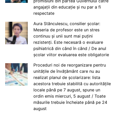
promisiuni din partea Guvernului către
angajații din educație și nu par a fi
respectate
Aura Stănculescu, consilier școlar:
Meseria de profesor este un stres
continuu și unii sunt mai puțini
rezistenți. Este necesară o evaluare
psihiatrică din când în când / De anul
școlar viitor evaluarea este obligatorie
Proceduri noi de reorganizare pentru
unitățile de învățământ care nu au
realizat planul de școlarizare: lista
acestora trebuie stabilită cu autoritățile
locale până pe 7 august, spune un
ordin emis miercuri, 5 august / Toate
măsurile trebuie încheiate până pe 24
august