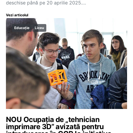
deschise până pe 20 aprilie 2025.…
Vezi articolul
Educație
Liceu
NOU Ocupația de „tehnician
imprimare 3D” avizată pentru