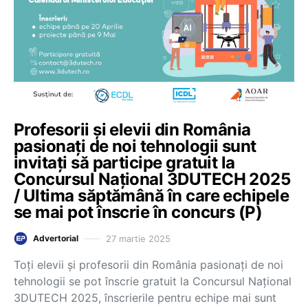
Profesorii și elevii din România
pasionați de noi tehnologii sunt
invitați să participe gratuit la
Concursul Național 3DUTECH 2025
/ Ultima săptămână în care echipele
se mai pot înscrie în concurs (P)
27 martie 2025
Advertorial
Toți elevii și profesorii din România pasionați de noi
tehnologii se pot înscrie gratuit la Concursul Național
3DUTECH 2025, înscrierile pentru echipe mai sunt