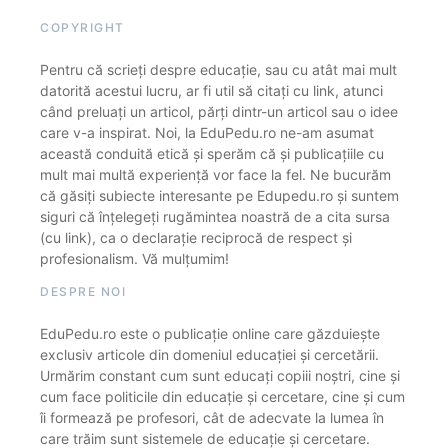
COPYRIGHT
Pentru că scrieți despre educație, sau cu atât mai mult
datorită acestui lucru, ar fi util să citați cu link, atunci
când preluați un articol, părți dintr-un articol sau o idee
care v-a inspirat. Noi, la EduPedu.ro ne-am asumat
această conduită etică și sperăm că și publicațiile cu
mult mai multă experiență vor face la fel. Ne bucurăm
că găsiți subiecte interesante pe Edupedu.ro și suntem
siguri că înțelegeți rugămintea noastră de a cita sursa
(cu link), ca o declarație reciprocă de respect și
profesionalism. Vă mulțumim!
DESPRE NOI
EduPedu.ro este o publicație online care găzduiește
exclusiv articole din domeniul educației și cercetării.
Urmărim constant cum sunt educați copiii noștri, cine și
cum face politicile din educație și cercetare, cine și cum
îi formează pe profesori, cât de adecvate la lumea în
care trăim sunt sistemele de educație și cercetare.