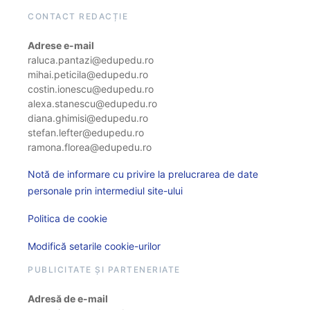
CONTACT REDACȚIE
Adrese e-mail
raluca.pantazi@edupedu.ro
mihai.peticila@edupedu.ro
costin.ionescu@edupedu.ro
alexa.stanescu@edupedu.ro
diana.ghimisi@edupedu.ro
stefan.lefter@edupedu.ro
ramona.florea@edupedu.ro
Notă de informare cu privire la prelucrarea de date
personale prin intermediul site-ului
Politica de cookie
Modifică setarile cookie-urilor
PUBLICITATE ȘI PARTENERIATE
Adresă de e-mail