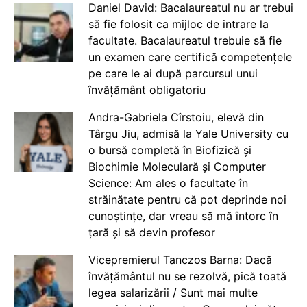
Daniel David: Bacalaureatul nu ar trebui
să fie folosit ca mijloc de intrare la
facultate. Bacalaureatul trebuie să fie
un examen care certifică competențele
pe care le ai după parcursul unui
învățământ obligatoriu
Andra-Gabriela Cîrstoiu, elevă din
Târgu Jiu, admisă la Yale University cu
o bursă completă în Biofizică și
Biochimie Moleculară și Computer
Science: Am ales o facultate în
străinătate pentru că pot deprinde noi
cunoștințe, dar vreau să mă întorc în
țară și să devin profesor
Vicepremierul Tanczos Barna: Dacă
învățământul nu se rezolvă, pică toată
legea salarizării / Sunt mai multe