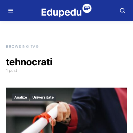
BROWSING TAG
tehnocrati
1 post
Analize
Universitate