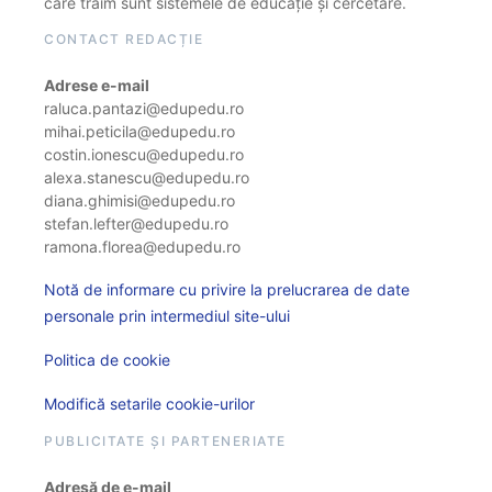
care trăim sunt sistemele de educație și cercetare.
CONTACT REDACȚIE
Adrese e-mail
raluca.pantazi@edupedu.ro
mihai.peticila@edupedu.ro
costin.ionescu@edupedu.ro
alexa.stanescu@edupedu.ro
diana.ghimisi@edupedu.ro
stefan.lefter@edupedu.ro
ramona.florea@edupedu.ro
Notă de informare cu privire la prelucrarea de date
personale prin intermediul site-ului
Politica de cookie
Modifică setarile cookie-urilor
PUBLICITATE ȘI PARTENERIATE
Adresă de e-mail