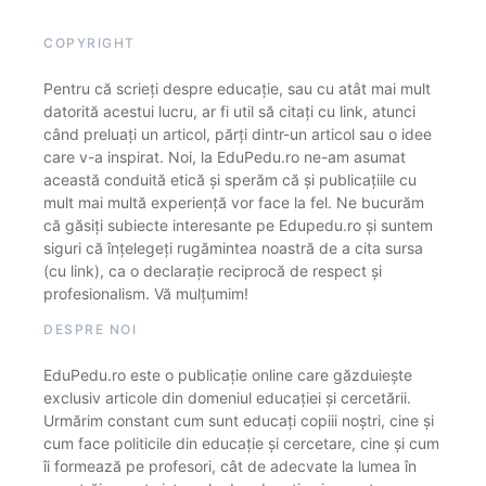
COPYRIGHT
Pentru că scrieți despre educație, sau cu atât mai mult
datorită acestui lucru, ar fi util să citați cu link, atunci
când preluați un articol, părți dintr-un articol sau o idee
care v-a inspirat. Noi, la EduPedu.ro ne-am asumat
această conduită etică și sperăm că și publicațiile cu
mult mai multă experiență vor face la fel. Ne bucurăm
că găsiți subiecte interesante pe Edupedu.ro și suntem
siguri că înțelegeți rugămintea noastră de a cita sursa
(cu link), ca o declarație reciprocă de respect și
profesionalism. Vă mulțumim!
DESPRE NOI
EduPedu.ro este o publicație online care găzduiește
exclusiv articole din domeniul educației și cercetării.
Urmărim constant cum sunt educați copiii noștri, cine și
cum face politicile din educație și cercetare, cine și cum
îi formează pe profesori, cât de adecvate la lumea în