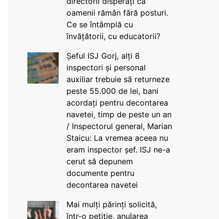
directorii disperați că
oamenii rămân fără posturi.
Ce se întâmplă cu
învățătorii, cu educatorii?
Șeful ISJ Gorj, alți 8
inspectori și personal
auxiliar trebuie să returneze
peste 55.000 de lei, bani
acordați pentru decontarea
navetei, timp de peste un an
/ Inspectorul general, Marian
Staicu: La vremea aceea nu
eram inspector șef. ISJ ne-a
cerut să depunem
documente pentru
decontarea navetei
Mai mulți părinți solicită,
într-o petiție, anularea