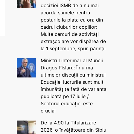
deciziei ISMB de a nu mai
acorda sumele pentru
posturile la plata cu ora din
cadrul cluburilor copiilor:
Multe cercuri de activități
extrașcolare vor dispărea de
la 1 septembrie, spun părinții
Ministrul interimar al Muncii
Dragos Pîslaru: În urma
ultimelor discuții cu ministrul
Educației lucrurile sunt mult
îmbunătățite față de varianta
publicată pe 17 iulie /
Sectorul educației este
crucial
De la 4.90 la Titularizare
2026, o învățătoare din Sibiu