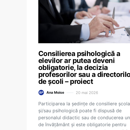
Consilierea psihologică a
elevilor ar putea deveni
obligatorie, la decizia
profesorilor sau a directoril
de școli – proiect
20 mai 2026
Ana Moise
Participarea la ședințe de consiliere școl
și/sau psihologică poate fi dispusă de
personalul didactic sau de conducerea uni
de învățământ și este obligatorie pentru