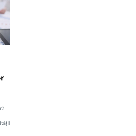
or
ară
tății