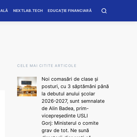
OALĂ
NEXTLAB.TECH
EDUCAȚIE FINANCIARĂ
CELE MAI CITITE ARTICOLE
Noi comasări de clase și
posturi, cu 3 săptămâni până
la debutul anului școlar
2026-2027, sunt semnalate
de Alin Badea, prim-
vicepreședinte USLI
Gorj: Ministerul o comite
grav de tot. Ne sună