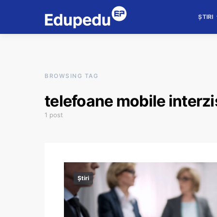
ȘTIRI
BROWSING TAG
telefoane mobile interz
1 post
Știri