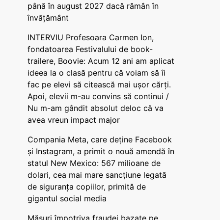
până în august 2027 dacă rămân în
învățământ
INTERVIU Profesoara Carmen Ion,
fondatoarea Festivalului de book-
trailere, Boovie: Acum 12 ani am aplicat
ideea la o clasă pentru că voiam să îi
fac pe elevi să citească mai ușor cărți.
Apoi, elevii m-au convins să continui /
Nu m-am gândit absolut deloc că va
avea vreun impact major
Compania Meta, care deține Facebook
și Instagram, a primit o nouă amendă în
statul New Mexico: 567 milioane de
dolari, cea mai mare sancțiune legată
de siguranța copiilor, primită de
gigantul social media
Măsuri împotriva fraudei bazate pe