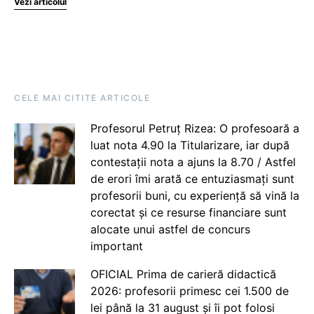
Vezi articolul
CELE MAI CITITE ARTICOLE
Profesorul Petruț Rizea: O profesoară a
luat nota 4.90 la Titularizare, iar după
contestații nota a ajuns la 8.70 / Astfel
de erori îmi arată ce entuziasmați sunt
profesorii buni, cu experiență să vină la
corectat și ce resurse financiare sunt
alocate unui astfel de concurs
important
OFICIAL Prima de carieră didactică
2026: profesorii primesc cei 1.500 de
lei până la 31 august și îi pot folosi