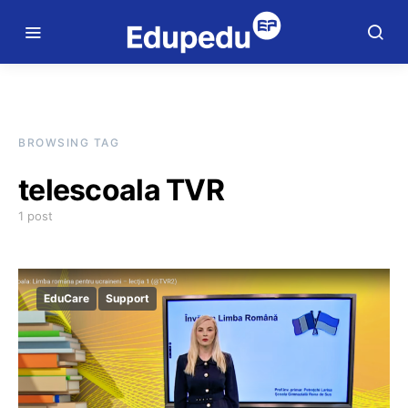
BROWSING TAG
telescoala TVR
1 post
EduCare
Support