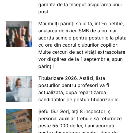
garanta de la început asigurarea unui
post
Mai mulți părinți solicită, într-o petiție,
anularea deciziei ISMB de a nu mai
acorda sumele pentru posturile la plata
cu ora din cadrul cluburilor copiilor:
Multe cercuri de activități extrașcolare
vor dispărea de la 1 septembrie, spun
părinții
Titularizare 2026. Astăzi, lista
posturilor pentru profesori va fi
actualizată, după repartizarea
candidaților pe posturi titularizabile
Șeful ISJ Gorj, alți 8 inspectori și
personal auxiliar trebuie să returneze
peste 55.000 de lei, bani acordați
pentru decontarea navetei, timp de