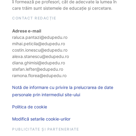
îi formează pe profesori, cât de adecvate la lumea în
care trăim sunt sistemele de educație și cercetare.
CONTACT REDACȚIE
Adrese e-mail
raluca.pantazi@edupedu.ro
mihai.peticila@edupedu.ro
costin.ionescu@edupedu.ro
alexa.stanescu@edupedu.ro
diana.ghimisi@edupedu.ro
stefan.lefter@edupedu.ro
ramona.florea@edupedu.ro
Notă de informare cu privire la prelucrarea de date
personale prin intermediul site-ului
Politica de cookie
Modifică setarile cookie-urilor
PUBLICITATE ȘI PARTENERIATE