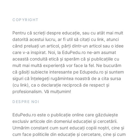
COPYRIGHT
Pentru că scrieți despre educație, sau cu atât mai mult
datorită acestui lucru, ar fi util să citați cu link, atunci
când preluați un articol, părți dintr-un articol sau o idee
care v-a inspirat. Noi, la EduPedu.ro ne-am asumat
această conduită etică și sperăm că și publicațiile cu
mult mai multă experiență vor face la fel. Ne bucurăm
că găsiți subiecte interesante pe Edupedu.ro și suntem
siguri că înțelegeți rugămintea noastră de a cita sursa
(cu link), ca o declarație reciprocă de respect și
profesionalism. Vă mulțumim!
DESPRE NOI
EduPedu.ro este o publicație online care găzduiește
exclusiv articole din domeniul educației și cercetării.
Urmărim constant cum sunt educați copiii noștri, cine și
cum face politicile din educație și cercetare, cine și cum