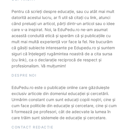
Pentru că scrieți despre educație, sau cu atât mai mult
datorită acestui lucru, ar fi util să citați cu link, atunci
când preluați un articol, părți dintr-un articol sau o idee
care v-a inspirat. Noi, la EduPedu.ro ne-am asumat
această conduită etică și sperăm că și publicațiile cu
mult mai multă experiență vor face la fel. Ne bucurăm
că găsiți subiecte interesante pe Edupedu.ro și suntem
siguri că înțelegeți rugămintea noastră de a cita sursa
(cu link), ca o declarație reciprocă de respect și
profesionalism. Vă mulțumim!
DESPRE NOI
EduPedu.ro este o publicație online care găzduiește
exclusiv articole din domeniul educației și cercetării.
Urmărim constant cum sunt educați copiii noștri, cine și
cum face politicile din educație și cercetare, cine și cum
îi formează pe profesori, cât de adecvate la lumea în
care trăim sunt sistemele de educație și cercetare.
CONTACT REDACȚIE