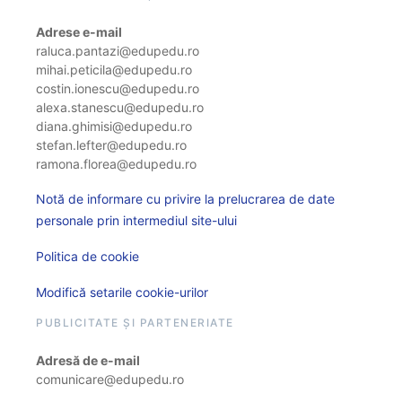
Adrese e-mail
raluca.pantazi@edupedu.ro
mihai.peticila@edupedu.ro
costin.ionescu@edupedu.ro
alexa.stanescu@edupedu.ro
diana.ghimisi@edupedu.ro
stefan.lefter@edupedu.ro
ramona.florea@edupedu.ro
Notă de informare cu privire la prelucrarea de date
personale prin intermediul site-ului
Politica de cookie
Modifică setarile cookie-urilor
PUBLICITATE ȘI PARTENERIATE
Adresă de e-mail
comunicare@edupedu.ro