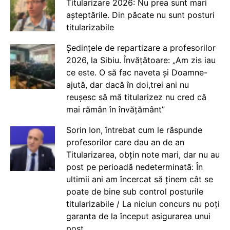
Titularizare 2026: Nu prea sunt mari
așteptările. Din păcate nu sunt posturi
titularizabile
Ședințele de repartizare a profesorilor
2026, la Sibiu. Învățătoare: „Am zis iau
ce este. O să fac naveta și Doamne-
ajută, dar dacă în doi,trei ani nu
reușesc să mă titularizez nu cred că
mai rămân în învățământ”
Sorin Ion, întrebat cum le răspunde
profesorilor care dau an de an
Titularizarea, obțin note mari, dar nu au
post pe perioadă nedeterminată: În
ultimii ani am încercat să ținem cât se
poate de bine sub control posturile
titularizabile / La niciun concurs nu poți
garanta de la început asigurarea unui
post