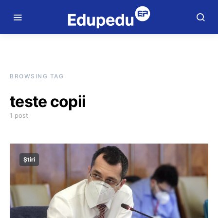
BROWSING TAG
teste copii
1 post
Știri