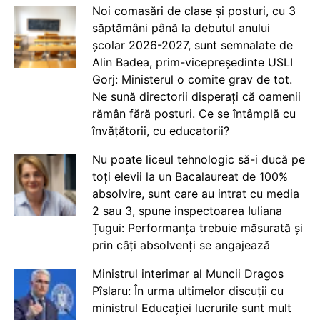
Noi comasări de clase și posturi, cu 3
săptămâni până la debutul anului
școlar 2026-2027, sunt semnalate de
Alin Badea, prim-vicepreședinte USLI
Gorj: Ministerul o comite grav de tot.
Ne sună directorii disperați că oamenii
rămân fără posturi. Ce se întâmplă cu
învățătorii, cu educatorii?
Nu poate liceul tehnologic să-i ducă pe
toți elevii la un Bacalaureat de 100%
absolvire, sunt care au intrat cu media
2 sau 3, spune inspectoarea Iuliana
Țugui: Performanța trebuie măsurată și
prin câți absolvenți se angajează
Ministrul interimar al Muncii Dragos
Pîslaru: În urma ultimelor discuții cu
ministrul Educației lucrurile sunt mult