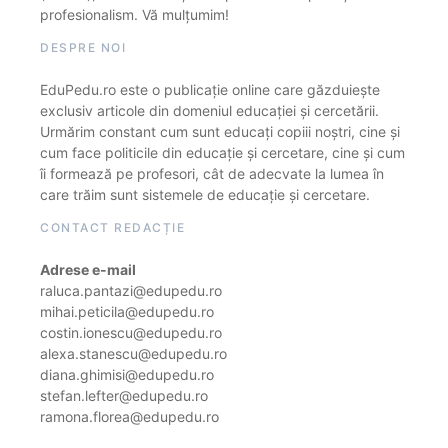
profesionalism. Vă mulțumim!
DESPRE NOI
EduPedu.ro este o publicație online care găzduiește
exclusiv articole din domeniul educației și cercetării.
Urmărim constant cum sunt educați copiii noștri, cine și
cum face politicile din educație și cercetare, cine și cum
îi formează pe profesori, cât de adecvate la lumea în
care trăim sunt sistemele de educație și cercetare.
CONTACT REDACȚIE
Adrese e-mail
raluca.pantazi@edupedu.ro
mihai.peticila@edupedu.ro
costin.ionescu@edupedu.ro
alexa.stanescu@edupedu.ro
diana.ghimisi@edupedu.ro
stefan.lefter@edupedu.ro
ramona.florea@edupedu.ro