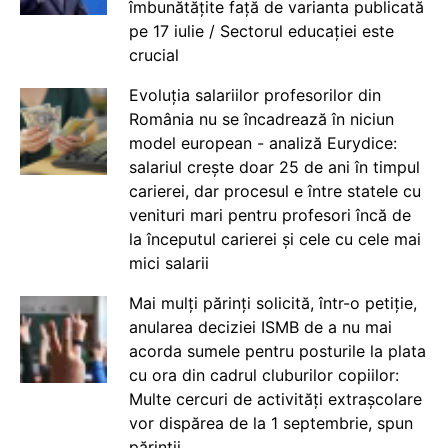
îmbunătățite față de varianta publicată
pe 17 iulie / Sectorul educației este
crucial
Evoluția salariilor profesorilor din
România nu se încadrează în niciun
model european - analiză Eurydice:
salariul crește doar 25 de ani în timpul
carierei, dar procesul e între statele cu
venituri mari pentru profesori încă de
la începutul carierei și cele cu cele mai
mici salarii
Mai mulți părinți solicită, într-o petiție,
anularea deciziei ISMB de a nu mai
acorda sumele pentru posturile la plata
cu ora din cadrul cluburilor copiilor:
Multe cercuri de activități extrașcolare
vor dispărea de la 1 septembrie, spun
părinții