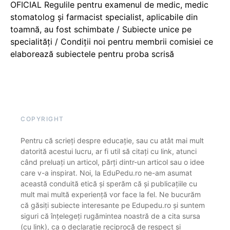
OFICIAL Regulile pentru examenul de medic, medic
stomatolog și farmacist specialist, aplicabile din
toamnă, au fost schimbate / Subiecte unice pe
specialități / Condiții noi pentru membrii comisiei ce
elaborează subiectele pentru proba scrisă
COPYRIGHT
Pentru că scrieți despre educație, sau cu atât mai mult
datorită acestui lucru, ar fi util să citați cu link, atunci
când preluați un articol, părți dintr-un articol sau o idee
care v-a inspirat. Noi, la EduPedu.ro ne-am asumat
această conduită etică și sperăm că și publicațiile cu
mult mai multă experiență vor face la fel. Ne bucurăm
că găsiți subiecte interesante pe Edupedu.ro și suntem
siguri că înțelegeți rugămintea noastră de a cita sursa
(cu link), ca o declarație reciprocă de respect și