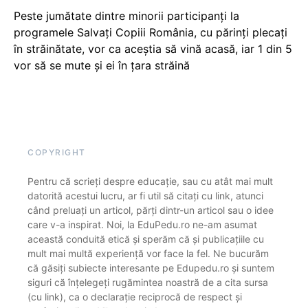
Peste jumătate dintre minorii participanți la
programele Salvați Copiii România, cu părinți plecați
în străinătate, vor ca aceștia să vină acasă, iar 1 din 5
vor să se mute și ei în țara străină
COPYRIGHT
Pentru că scrieți despre educație, sau cu atât mai mult
datorită acestui lucru, ar fi util să citați cu link, atunci
când preluați un articol, părți dintr-un articol sau o idee
care v-a inspirat. Noi, la EduPedu.ro ne-am asumat
această conduită etică și sperăm că și publicațiile cu
mult mai multă experiență vor face la fel. Ne bucurăm
că găsiți subiecte interesante pe Edupedu.ro și suntem
siguri că înțelegeți rugămintea noastră de a cita sursa
(cu link), ca o declarație reciprocă de respect și