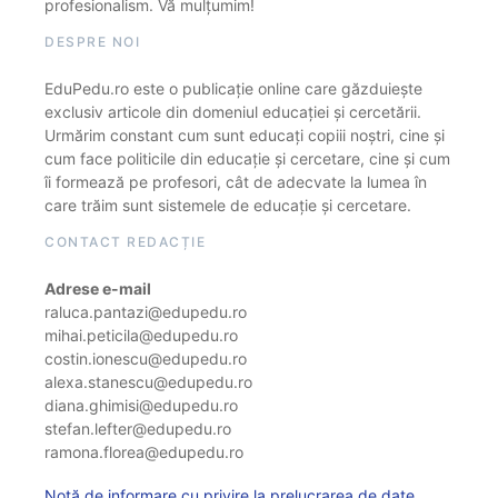
profesionalism. Vă mulțumim!
DESPRE NOI
EduPedu.ro este o publicație online care găzduiește
exclusiv articole din domeniul educației și cercetării.
Urmărim constant cum sunt educați copiii noștri, cine și
cum face politicile din educație și cercetare, cine și cum
îi formează pe profesori, cât de adecvate la lumea în
care trăim sunt sistemele de educație și cercetare.
CONTACT REDACȚIE
Adrese e-mail
raluca.pantazi@edupedu.ro
mihai.peticila@edupedu.ro
costin.ionescu@edupedu.ro
alexa.stanescu@edupedu.ro
diana.ghimisi@edupedu.ro
stefan.lefter@edupedu.ro
ramona.florea@edupedu.ro
Notă de informare cu privire la prelucrarea de date