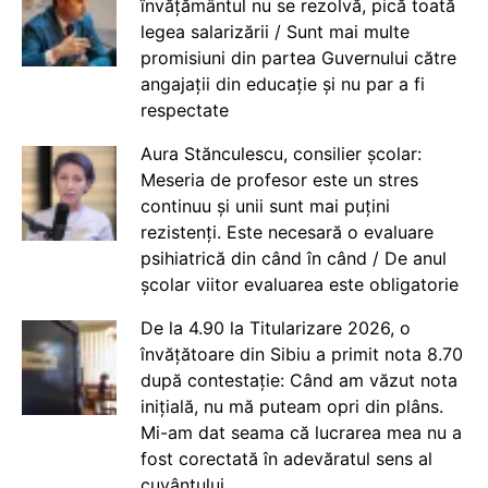
învățământul nu se rezolvă, pică toată
legea salarizării / Sunt mai multe
promisiuni din partea Guvernului către
angajații din educație și nu par a fi
respectate
Aura Stănculescu, consilier școlar:
Meseria de profesor este un stres
continuu și unii sunt mai puțini
rezistenți. Este necesară o evaluare
psihiatrică din când în când / De anul
școlar viitor evaluarea este obligatorie
De la 4.90 la Titularizare 2026, o
învățătoare din Sibiu a primit nota 8.70
după contestație: Când am văzut nota
inițială, nu mă puteam opri din plâns.
Mi-am dat seama că lucrarea mea nu a
fost corectată în adevăratul sens al
cuvântului