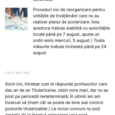
Proceduri noi de reorganizare pentru
unitățile de învățământ care nu au
realizat planul de școlarizare: lista
acestora trebuie stabilită cu autoritățile
locale până pe 7 august, spune un
ordin emis miercuri, 5 august / Toate
măsurile trebuie încheiate până pe 24
august
CELE MAI NOI
Sorin Ion, întrebat cum le răspunde profesorilor care
dau an de an Titularizarea, obțin note mari, dar nu au
post pe perioadă nedeterminată: În ultimii ani am
încercat să ținem cât se poate de bine sub control
posturile titularizabile / La niciun concurs nu poți
garanta de la început asigurarea unui post