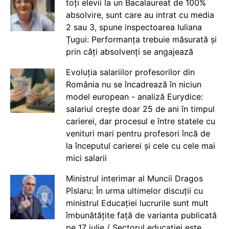
toți elevii la un Bacalaureat de 100%
absolvire, sunt care au intrat cu media
2 sau 3, spune inspectoarea Iuliana
Țugui: Performanța trebuie măsurată și
prin câți absolvenți se angajează
Evoluția salariilor profesorilor din
România nu se încadrează în niciun
model european - analiză Eurydice:
salariul crește doar 25 de ani în timpul
carierei, dar procesul e între statele cu
venituri mari pentru profesori încă de
la începutul carierei și cele cu cele mai
mici salarii
Ministrul interimar al Muncii Dragos
Pîslaru: În urma ultimelor discuții cu
ministrul Educației lucrurile sunt mult
îmbunătățite față de varianta publicată
pe 17 iulie / Sectorul educației este