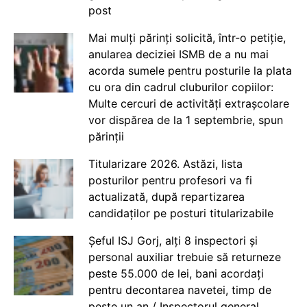
post
Mai mulți părinți solicită, într-o petiție,
anularea deciziei ISMB de a nu mai
acorda sumele pentru posturile la plata
cu ora din cadrul cluburilor copiilor:
Multe cercuri de activități extrașcolare
vor dispărea de la 1 septembrie, spun
părinții
Titularizare 2026. Astăzi, lista
posturilor pentru profesori va fi
actualizată, după repartizarea
candidaților pe posturi titularizabile
Șeful ISJ Gorj, alți 8 inspectori și
personal auxiliar trebuie să returneze
peste 55.000 de lei, bani acordați
pentru decontarea navetei, timp de
peste un an / Inspectorul general,