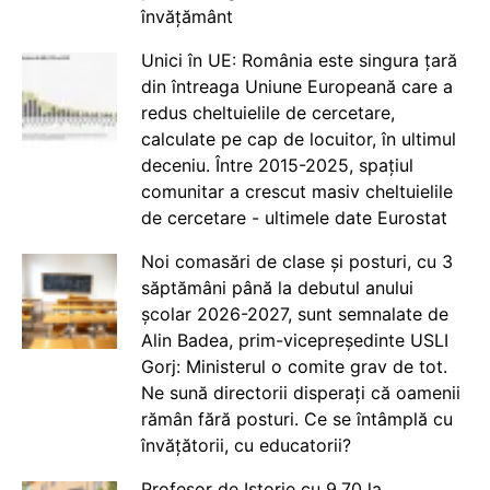
învățământ
Unici în UE: România este singura țară
din întreaga Uniune Europeană care a
redus cheltuielile de cercetare,
calculate pe cap de locuitor, în ultimul
deceniu. Între 2015-2025, spațiul
comunitar a crescut masiv cheltuielile
de cercetare - ultimele date Eurostat
Noi comasări de clase și posturi, cu 3
săptămâni până la debutul anului
școlar 2026-2027, sunt semnalate de
Alin Badea, prim-vicepreședinte USLI
Gorj: Ministerul o comite grav de tot.
Ne sună directorii disperați că oamenii
rămân fără posturi. Ce se întâmplă cu
învățătorii, cu educatorii?
Profesor de Istorie cu 9.70 la