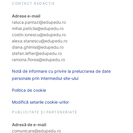
CONTACT REDACȚIE
Adrese e-mail
raluca.pantazi@edupedu.ro
mihai.peticila@edupedu.ro
costin.ionescu@edupedu.ro
alexa.stanescu@edupedu.ro
diana.ghimisi@edupedu.ro
stefan.lefter@edupedu.ro
ramona.florea@edupedu.ro
Notă de informare cu privire la prelucrarea de date
personale prin intermediul site-ului
Politica de cookie
Modifică setarile cookie-urilor
PUBLICITATE ȘI PARTENERIATE
Adresă de e-mail
comunicare@edupedu.ro