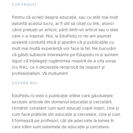
COPYRIGHT
Pentru că scrieți despre educație, sau cu atât mai mult
datorită acestui lucru, ar fi util să citați cu link, atunci
când preluați un articol, părți dintr-un articol sau o idee
care v-a inspirat. Noi, la EduPedu.ro ne-am asumat
această conduită etică și sperăm că și publicațiile cu
mult mai multă experiență vor face la fel. Ne bucurăm
că găsiți subiecte interesante pe Edupedu.ro și suntem
siguri că înțelegeți rugămintea noastră de a cita sursa
(cu link), ca o declarație reciprocă de respect și
profesionalism. Vă mulțumim!
DESPRE NOI
EduPedu.ro este o publicație online care găzduiește
exclusiv articole din domeniul educației și cercetării.
Urmărim constant cum sunt educați copiii noștri, cine și
cum face politicile din educație și cercetare, cine și cum
îi formează pe profesori, cât de adecvate la lumea în
care trăim sunt sistemele de educație și cercetare.