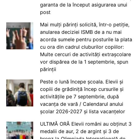
garanta de la început asigurarea unui
post
Mai mulți părinți solicită, într-o petiție,
anularea deciziei ISMB de a nu mai
acorda sumele pentru posturile la plata
cu ora din cadrul cluburilor copiilor:
Multe cercuri de activități extrașcolare
vor dispărea de la 1 septembrie, spun
părinții
Peste o lună începe școala. Elevii și
copiii de grădiniță încep cursurile și
activitățile pe 7 septembrie, după
vacanța de vară / Calendarul anului
școlar 2026-2027 și lista vacanțelor
ULTIMĂ ORĂ Elevii români au obținut 3
medalii de aur, 2 de argint și 3 de
bronz la Olimpiada Internațională de