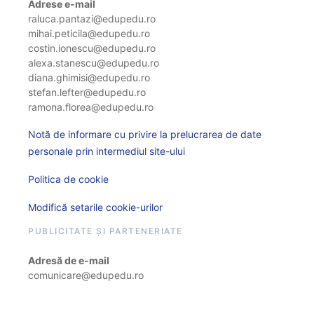
Adrese e-mail
raluca.pantazi@edupedu.ro
mihai.peticila@edupedu.ro
costin.ionescu@edupedu.ro
alexa.stanescu@edupedu.ro
diana.ghimisi@edupedu.ro
stefan.lefter@edupedu.ro
ramona.florea@edupedu.ro
Notă de informare cu privire la prelucrarea de date
personale prin intermediul site-ului
Politica de cookie
Modifică setarile cookie-urilor
PUBLICITATE ȘI PARTENERIATE
Adresă de e-mail
comunicare@edupedu.ro