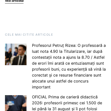
Vezi articolul
CELE MAI CITITE ARTICOLE
Profesorul Petruț Rizea: O profesoară a
luat nota 4.90 la Titularizare, iar după
contestații nota a ajuns la 8.70 / Astfel
de erori îmi arată ce entuziasmați sunt
profesorii buni, cu experiență să vină la
corectat și ce resurse financiare sunt
alocate unui astfel de concurs
important
OFICIAL Prima de carieră didactică
2026: profesorii primesc cei 1.500 de
lei până la 31 august și îi pot folosi