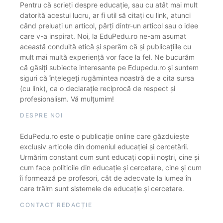
Pentru că scrieți despre educație, sau cu atât mai mult
datorită acestui lucru, ar fi util să citați cu link, atunci
când preluați un articol, părți dintr-un articol sau o idee
care v-a inspirat. Noi, la EduPedu.ro ne-am asumat
această conduită etică și sperăm că și publicațiile cu
mult mai multă experiență vor face la fel. Ne bucurăm
că găsiți subiecte interesante pe Edupedu.ro și suntem
siguri că înțelegeți rugămintea noastră de a cita sursa
(cu link), ca o declarație reciprocă de respect și
profesionalism. Vă mulțumim!
DESPRE NOI
EduPedu.ro este o publicație online care găzduiește
exclusiv articole din domeniul educației și cercetării.
Urmărim constant cum sunt educați copiii noștri, cine și
cum face politicile din educație și cercetare, cine și cum
îi formează pe profesori, cât de adecvate la lumea în
care trăim sunt sistemele de educație și cercetare.
CONTACT REDACȚIE