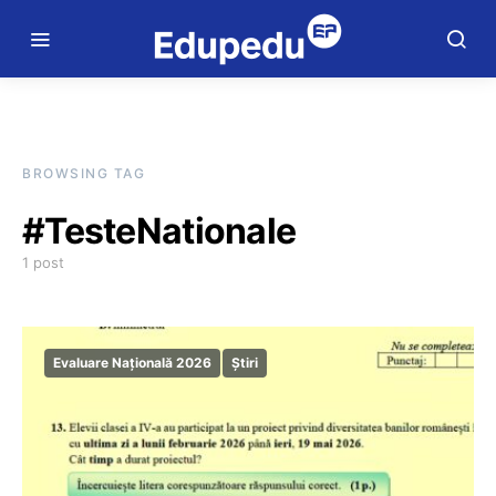
BROWSING TAG
#TesteNationale
1 post
Evaluare Națională 2026
Știri