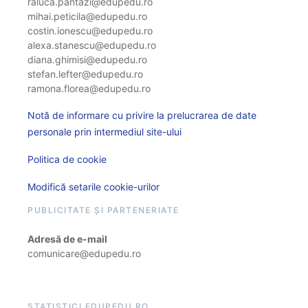
raluca.pantazi@edupedu.ro
mihai.peticila@edupedu.ro
costin.ionescu@edupedu.ro
alexa.stanescu@edupedu.ro
diana.ghimisi@edupedu.ro
stefan.lefter@edupedu.ro
ramona.florea@edupedu.ro
Notă de informare cu privire la prelucrarea de date
personale prin intermediul site-ului
Politica de cookie
Modifică setarile cookie-urilor
PUBLICITATE ȘI PARTENERIATE
Adresă de e-mail
comunicare@edupedu.ro
STATISTICI EDUPEDU.RO