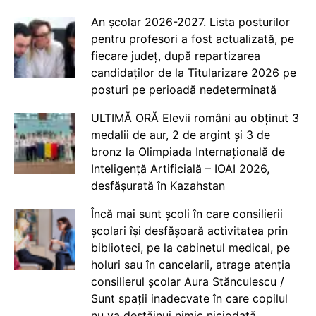
An școlar 2026-2027. Lista posturilor
pentru profesori a fost actualizată, pe
fiecare județ, după repartizarea
candidaților de la Titularizare 2026 pe
posturi pe perioadă nedeterminată
ULTIMĂ ORĂ Elevii români au obținut 3
medalii de aur, 2 de argint și 3 de
bronz la Olimpiada Internațională de
Inteligență Artificială – IOAI 2026,
desfășurată în Kazahstan
Încă mai sunt școli în care consilierii
școlari își desfășoară activitatea prin
biblioteci, pe la cabinetul medical, pe
holuri sau în cancelarii, atrage atenția
consilierul școlar Aura Stănculescu /
Sunt spații inadecvate în care copilul
nu va destăinui nimic niciodată