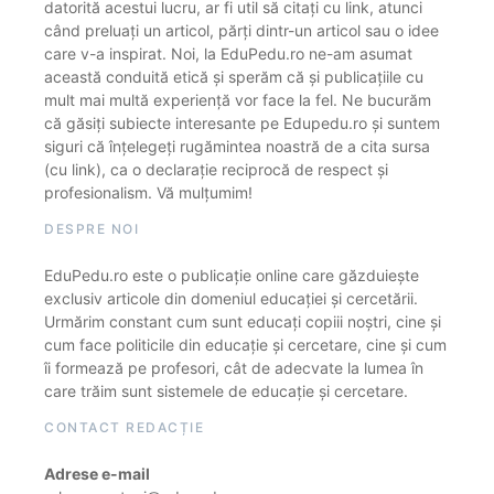
datorită acestui lucru, ar fi util să citați cu link, atunci
când preluați un articol, părți dintr-un articol sau o idee
care v-a inspirat. Noi, la EduPedu.ro ne-am asumat
această conduită etică și sperăm că și publicațiile cu
mult mai multă experiență vor face la fel. Ne bucurăm
că găsiți subiecte interesante pe Edupedu.ro și suntem
siguri că înțelegeți rugămintea noastră de a cita sursa
(cu link), ca o declarație reciprocă de respect și
profesionalism. Vă mulțumim!
DESPRE NOI
EduPedu.ro este o publicație online care găzduiește
exclusiv articole din domeniul educației și cercetării.
Urmărim constant cum sunt educați copiii noștri, cine și
cum face politicile din educație și cercetare, cine și cum
îi formează pe profesori, cât de adecvate la lumea în
care trăim sunt sistemele de educație și cercetare.
CONTACT REDACȚIE
Adrese e-mail