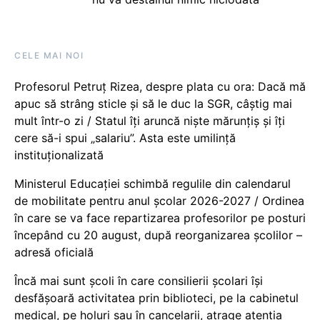
CELE MAI NOI
Profesorul Petruț Rizea, despre plata cu ora: Dacă mă
apuc să strâng sticle și să le duc la SGR, câștig mai
mult într-o zi / Statul îți aruncă niște mărunțiș și îți
cere să-i spui „salariu”. Asta este umilință
instituționalizată
Ministerul Educației schimbă regulile din calendarul
de mobilitate pentru anul școlar 2026-2027 / Ordinea
în care se va face repartizarea profesorilor pe posturi
începând cu 20 august, după reorganizarea școlilor –
adresă oficială
Încă mai sunt școli în care consilierii școlari își
desfășoară activitatea prin biblioteci, pe la cabinetul
medical, pe holuri sau în cancelarii, atrage atenția