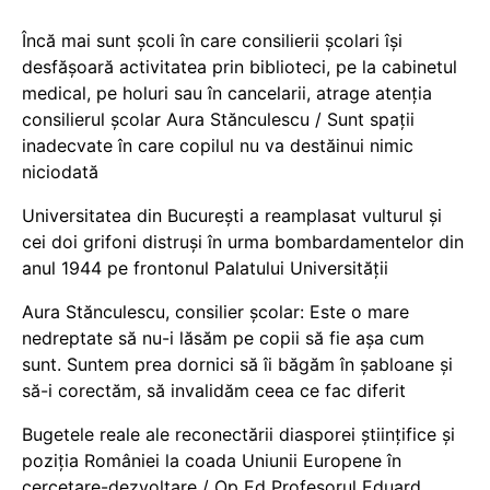
Încă mai sunt școli în care consilierii școlari își
desfășoară activitatea prin biblioteci, pe la cabinetul
medical, pe holuri sau în cancelarii, atrage atenția
consilierul școlar Aura Stănculescu / Sunt spații
inadecvate în care copilul nu va destăinui nimic
niciodată
Universitatea din București a reamplasat vulturul și
cei doi grifoni distruși în urma bombardamentelor din
anul 1944 pe frontonul Palatului Universității
Aura Stănculescu, consilier școlar: Este o mare
nedreptate să nu-i lăsăm pe copii să fie așa cum
sunt. Suntem prea dornici să îi băgăm în șabloane și
să-i corectăm, să invalidăm ceea ce fac diferit
Bugetele reale ale reconectării diasporei științifice și
poziția României la coada Uniunii Europene în
cercetare-dezvoltare / Op Ed Profesorul Eduard