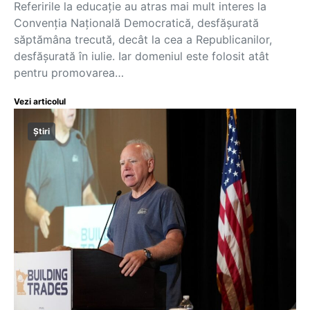
Referirile la educație au atras mai mult interes la
Convenția Națională Democratică, desfășurată
săptămâna trecută, decât la cea a Republicanilor,
desfășurată în iulie. Iar domeniul este folosit atât
pentru promovarea…
Vezi articolul
Știri