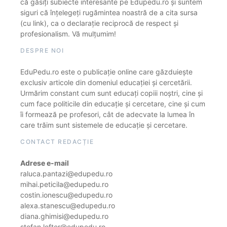
că găsiți subiecte interesante pe Edupedu.ro și suntem
siguri că înțelegeți rugămintea noastră de a cita sursa
(cu link), ca o declarație reciprocă de respect și
profesionalism. Vă mulțumim!
DESPRE NOI
EduPedu.ro este o publicație online care găzduiește
exclusiv articole din domeniul educației și cercetării.
Urmărim constant cum sunt educați copiii noștri, cine și
cum face politicile din educație și cercetare, cine și cum
îi formează pe profesori, cât de adecvate la lumea în
care trăim sunt sistemele de educație și cercetare.
CONTACT REDACȚIE
Adrese e-mail
raluca.pantazi@edupedu.ro
mihai.peticila@edupedu.ro
costin.ionescu@edupedu.ro
alexa.stanescu@edupedu.ro
diana.ghimisi@edupedu.ro
stefan.lefter@edupedu.ro