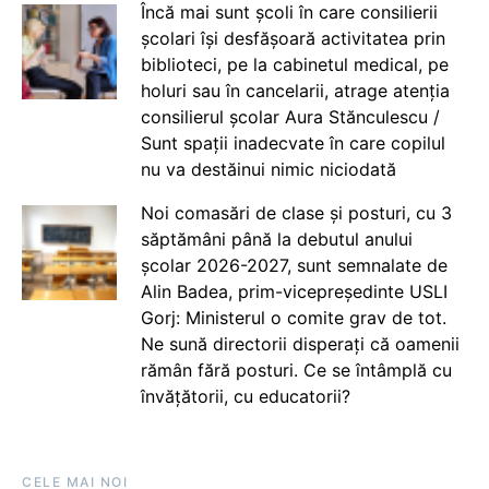
Încă mai sunt școli în care consilierii
școlari își desfășoară activitatea prin
biblioteci, pe la cabinetul medical, pe
holuri sau în cancelarii, atrage atenția
consilierul școlar Aura Stănculescu /
Sunt spații inadecvate în care copilul
nu va destăinui nimic niciodată
Noi comasări de clase și posturi, cu 3
săptămâni până la debutul anului
școlar 2026-2027, sunt semnalate de
Alin Badea, prim-vicepreședinte USLI
Gorj: Ministerul o comite grav de tot.
Ne sună directorii disperați că oamenii
rămân fără posturi. Ce se întâmplă cu
învățătorii, cu educatorii?
CELE MAI NOI