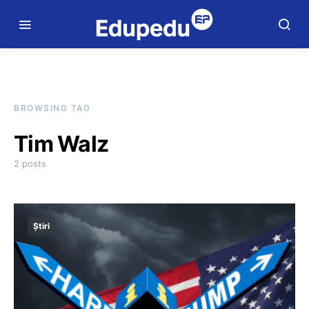
BROWSING TAG
Tim Walz
2 posts
Știri