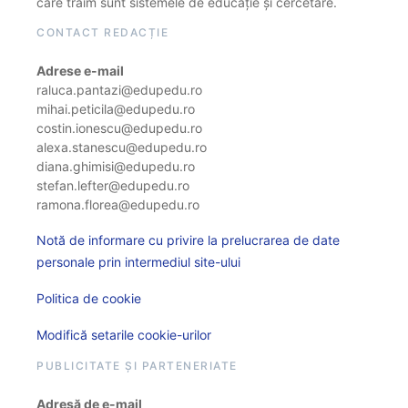
care trăim sunt sistemele de educație și cercetare.
CONTACT REDACȚIE
Adrese e-mail
raluca.pantazi@edupedu.ro
mihai.peticila@edupedu.ro
costin.ionescu@edupedu.ro
alexa.stanescu@edupedu.ro
diana.ghimisi@edupedu.ro
stefan.lefter@edupedu.ro
ramona.florea@edupedu.ro
Notă de informare cu privire la prelucrarea de date
personale prin intermediul site-ului
Politica de cookie
Modifică setarile cookie-urilor
PUBLICITATE ȘI PARTENERIATE
Adresă de e-mail