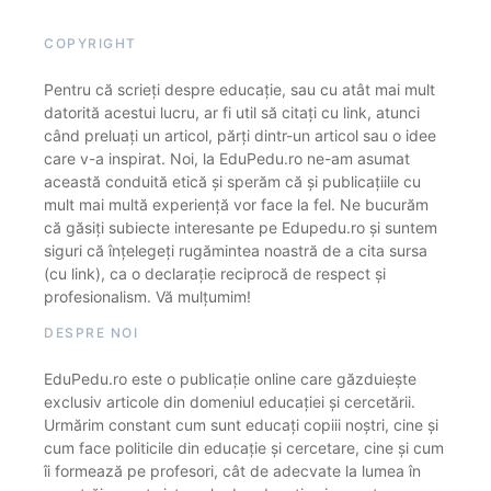
COPYRIGHT
Pentru că scrieți despre educație, sau cu atât mai mult
datorită acestui lucru, ar fi util să citați cu link, atunci
când preluați un articol, părți dintr-un articol sau o idee
care v-a inspirat. Noi, la EduPedu.ro ne-am asumat
această conduită etică și sperăm că și publicațiile cu
mult mai multă experiență vor face la fel. Ne bucurăm
că găsiți subiecte interesante pe Edupedu.ro și suntem
siguri că înțelegeți rugămintea noastră de a cita sursa
(cu link), ca o declarație reciprocă de respect și
profesionalism. Vă mulțumim!
DESPRE NOI
EduPedu.ro este o publicație online care găzduiește
exclusiv articole din domeniul educației și cercetării.
Urmărim constant cum sunt educați copiii noștri, cine și
cum face politicile din educație și cercetare, cine și cum
îi formează pe profesori, cât de adecvate la lumea în