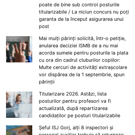
poate de bine sub control posturile
titularizabile / La niciun concurs nu poți
garanta de la început asigurarea unui
post
Mai mulți părinți solicită, într-o petiție,
anularea deciziei ISMB de a nu mai
acorda sumele pentru posturile la plata
cu ora din cadrul cluburilor copiilor:
Multe cercuri de activități extrașcolare
vor dispărea de la 1 septembrie, spun
părinții
Titularizare 2026. Astăzi, lista
posturilor pentru profesori va fi
actualizată, după repartizarea
candidaților pe posturi titularizabile
Șeful ISJ Gorj, alți 8 inspectori și
personal auxiliar trebuie să returneze