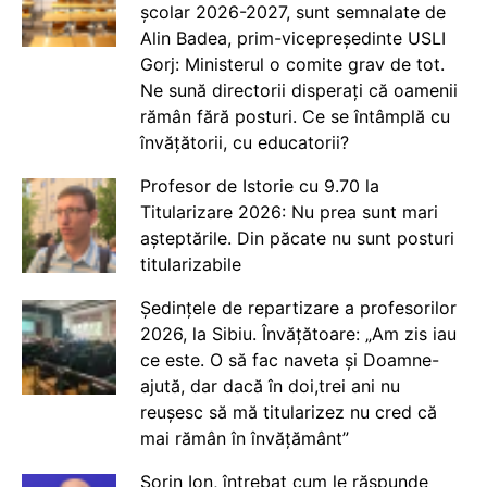
școlar 2026-2027, sunt semnalate de
Alin Badea, prim-vicepreședinte USLI
Gorj: Ministerul o comite grav de tot.
Ne sună directorii disperați că oamenii
rămân fără posturi. Ce se întâmplă cu
învățătorii, cu educatorii?
Profesor de Istorie cu 9.70 la
Titularizare 2026: Nu prea sunt mari
așteptările. Din păcate nu sunt posturi
titularizabile
Ședințele de repartizare a profesorilor
2026, la Sibiu. Învățătoare: „Am zis iau
ce este. O să fac naveta și Doamne-
ajută, dar dacă în doi,trei ani nu
reușesc să mă titularizez nu cred că
mai rămân în învățământ”
Sorin Ion, întrebat cum le răspunde