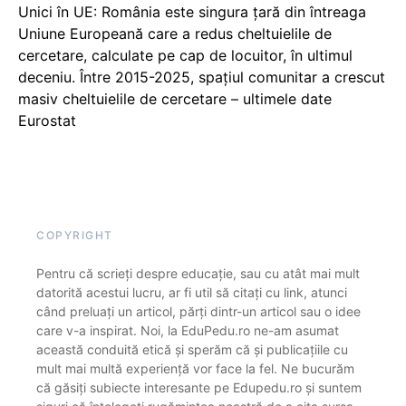
Unici în UE: România este singura țară din întreaga
Uniune Europeană care a redus cheltuielile de
cercetare, calculate pe cap de locuitor, în ultimul
deceniu. Între 2015-2025, spațiul comunitar a crescut
masiv cheltuielile de cercetare – ultimele date
Eurostat
COPYRIGHT
Pentru că scrieți despre educație, sau cu atât mai mult
datorită acestui lucru, ar fi util să citați cu link, atunci
când preluați un articol, părți dintr-un articol sau o idee
care v-a inspirat. Noi, la EduPedu.ro ne-am asumat
această conduită etică și sperăm că și publicațiile cu
mult mai multă experiență vor face la fel. Ne bucurăm
că găsiți subiecte interesante pe Edupedu.ro și suntem