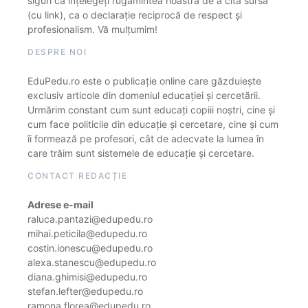
siguri că înțelegeți rugămintea noastră de a cita sursa
(cu link), ca o declarație reciprocă de respect și
profesionalism. Vă mulțumim!
DESPRE NOI
EduPedu.ro este o publicație online care găzduiește
exclusiv articole din domeniul educației și cercetării.
Urmărim constant cum sunt educați copiii noștri, cine și
cum face politicile din educație și cercetare, cine și cum
îi formează pe profesori, cât de adecvate la lumea în
care trăim sunt sistemele de educație și cercetare.
CONTACT REDACȚIE
Adrese e-mail
raluca.pantazi@edupedu.ro
mihai.peticila@edupedu.ro
costin.ionescu@edupedu.ro
alexa.stanescu@edupedu.ro
diana.ghimisi@edupedu.ro
stefan.lefter@edupedu.ro
ramona.florea@edupedu.ro