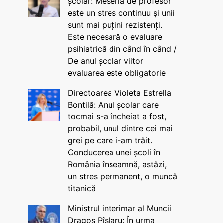
școlar: Meseria de profesor
este un stres continuu și unii
sunt mai puțini rezistenți.
Este necesară o evaluare
psihiatrică din când în când /
De anul școlar viitor
evaluarea este obligatorie
Directoarea Violeta Estrella
Bontilă: Anul școlar care
tocmai s-a încheiat a fost,
probabil, unul dintre cei mai
grei pe care i-am trăit.
Conducerea unei școli în
România înseamnă, astăzi,
un stres permanent, o muncă
titanică
Ministrul interimar al Muncii
Dragos Pîslaru: În urma