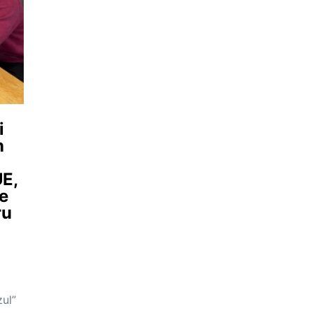
i
n
UE,
te
ru
ul”