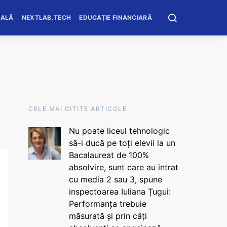
OALĂ
NEXTLAB.TECH
EDUCAȚIE FINANCIARĂ
CELE MAI CITITE ARTICOLE
Nu poate liceul tehnologic
să-i ducă pe toți elevii la un
Bacalaureat de 100%
absolvire, sunt care au intrat
cu media 2 sau 3, spune
inspectoarea Iuliana Țugui:
Performanța trebuie
măsurată și prin câți