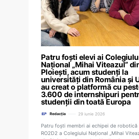
Patru foști elevi ai Colegiulu
Național „Mihai Viteazul” di
Ploiești, acum studenți la
universități din România și 
au creat o platformă cu pes
3.600 de internshipuri pent
studenții din toată Europa
29 iunie 2026
Redacția
Patru foști membri ai echipei de robotică
RO2D2 a Colegiului Național „Mihai Viteaz