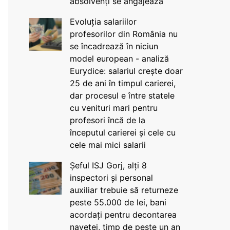
absolvenți se angajează
Evoluția salariilor
profesorilor din România nu
se încadrează în niciun
model european - analiză
Eurydice: salariul crește doar
25 de ani în timpul carierei,
dar procesul e între statele
cu venituri mari pentru
profesori încă de la
începutul carierei și cele cu
cele mai mici salarii
Șeful ISJ Gorj, alți 8
inspectori și personal
auxiliar trebuie să returneze
peste 55.000 de lei, bani
acordați pentru decontarea
navetei, timp de peste un an