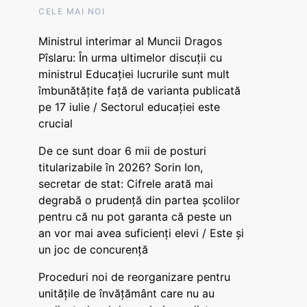
CELE MAI NOI
Ministrul interimar al Muncii Dragos
Pîslaru: În urma ultimelor discuții cu
ministrul Educației lucrurile sunt mult
îmbunătățite față de varianta publicată
pe 17 iulie / Sectorul educației este
crucial
De ce sunt doar 6 mii de posturi
titularizabile în 2026? Sorin Ion,
secretar de stat: Cifrele arată mai
degrabă o prudență din partea școlilor
pentru că nu pot garanta că peste un
an vor mai avea suficienți elevi / Este și
un joc de concurență
Proceduri noi de reorganizare pentru
unitățile de învățământ care nu au