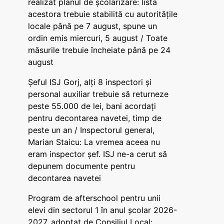
realizat planul de școlarizare: lista
acestora trebuie stabilită cu autoritățile
locale până pe 7 august, spune un
ordin emis miercuri, 5 august / Toate
măsurile trebuie încheiate până pe 24
august
Șeful ISJ Gorj, alți 8 inspectori și
personal auxiliar trebuie să returneze
peste 55.000 de lei, bani acordați
pentru decontarea navetei, timp de
peste un an / Inspectorul general,
Marian Staicu: La vremea aceea nu
eram inspector șef. ISJ ne-a cerut să
depunem documente pentru
decontarea navetei
Program de afterschool pentru unii
elevi din sectorul 1 în anul școlar 2026-
2027, adoptat de Consiliul Local: