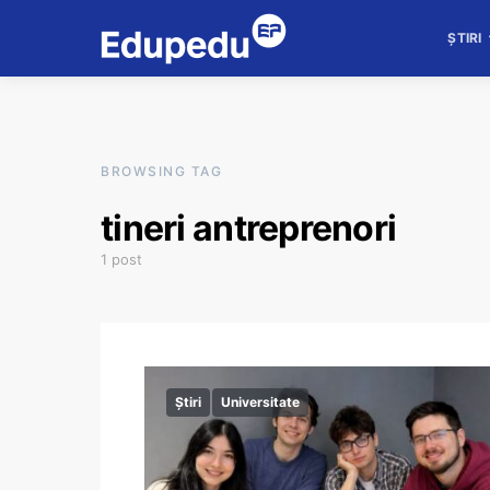
ȘTIRI
BROWSING TAG
tineri antreprenori
1 post
Știri
Universitate