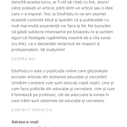
datorită acestui lucru, ar fi util să citați cu link, atunci
când preluați un articol, părți dintr-un articol sau o idee
care v-a inspirat. Noi, la EduPedu.ro ne-am asumat
această conduită etică și sperăm că și publicațiile cu
mult mai multă experiență vor face la fel. Ne bucurăm
că găsiți subiecte interesante pe Edupedu.ro și suntem
siguri că înțelegeți rugămintea noastră de a cita sursa
(cu link), ca o declarație reciprocă de respect și
profesionalism. Vă mulțumim!
DESPRE NOI
EduPedu.ro este o publicație online care găzduiește
exclusiv articole din domeniul educației și cercetării.
Urmărim constant cum sunt educați copiii noștri, cine și
cum face politicile din educație și cercetare, cine și cum
îi formează pe profesori, cât de adecvate la lumea în
care trăim sunt sistemele de educație și cercetare.
CONTACT REDACȚIE
Adrese e-mail