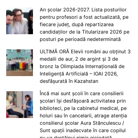
An școlar 2026-2027. Lista posturilor
pentru profesori a fost actualizată, pe
fiecare județ, după repartizarea
candidaților de la Titularizare 2026 pe
posturi pe perioadă nedeterminată
ULTIMĂ ORĂ Elevii români au obținut 3
medalii de aur, 2 de argint și 3 de
bronz la Olimpiada Internațională de
Inteligență Artificială – IOAI 2026,
desfășurată în Kazahstan
Încă mai sunt școli în care consilierii
școlari își desfășoară activitatea prin
biblioteci, pe la cabinetul medical, pe
holuri sau în cancelarii, atrage atenția
consilierul școlar Aura Stănculescu /
Sunt spații inadecvate în care copilul
nu va destăinui nimic niciodată