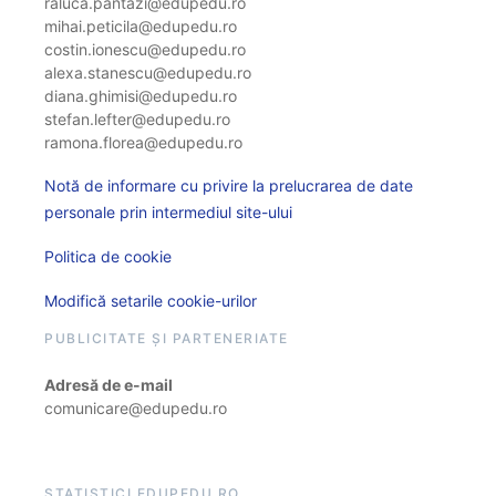
raluca.pantazi@edupedu.ro
mihai.peticila@edupedu.ro
costin.ionescu@edupedu.ro
alexa.stanescu@edupedu.ro
diana.ghimisi@edupedu.ro
stefan.lefter@edupedu.ro
ramona.florea@edupedu.ro
Notă de informare cu privire la prelucrarea de date
personale prin intermediul site-ului
Politica de cookie
Modifică setarile cookie-urilor
PUBLICITATE ȘI PARTENERIATE
Adresă de e-mail
comunicare@edupedu.ro
STATISTICI EDUPEDU.RO