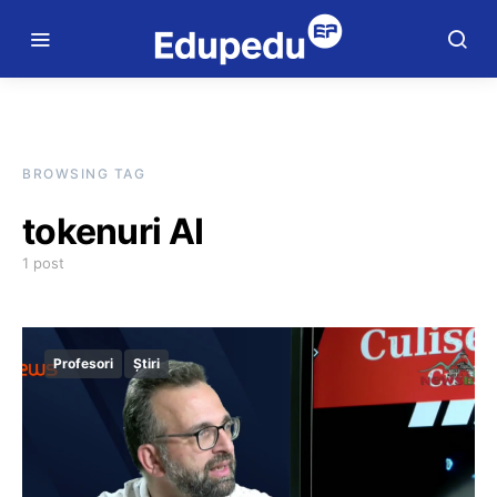
BROWSING TAG
tokenuri AI
1 post
Profesori
Știri