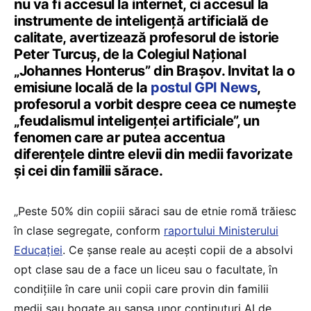
nu va fi accesul la internet, ci accesul la
instrumente de inteligență artificială de
calitate, avertizează profesorul de istorie
Peter Turcuș, de la Colegiul Național
„Johannes Honterus” din Brașov. Invitat la o
emisiune locală de la
postul GPI News
,
profesorul a vorbit despre ceea ce numește
„feudalismul inteligenței artificiale”, un
fenomen care ar putea accentua
diferențele dintre elevii din medii favorizate
și cei din familii sărace.
„Peste 50% din copiii săraci sau de etnie romă trăiesc
în clase segregate, conform
raportului Ministerului
Educației
. Ce șanse reale au acești copii de a absolvi
opt clase sau de a face un liceu sau o facultate, în
condițiile în care unii copii care provin din familii
medii sau bogate au șansa unor conținuturi AI de