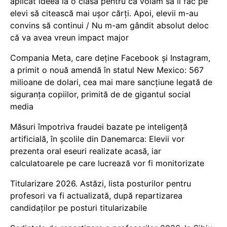
aplicat ideea la o clasă pentru că voiam să îi fac pe
elevi să citească mai ușor cărți. Apoi, elevii m-au
convins să continui / Nu m-am gândit absolut deloc
că va avea vreun impact major
Compania Meta, care deține Facebook și Instagram,
a primit o nouă amendă în statul New Mexico: 567
milioane de dolari, cea mai mare sancțiune legată de
siguranța copiilor, primită de de gigantul social
media
Măsuri împotriva fraudei bazate pe inteligență
artificială, în școlile din Danemarca: Elevii vor
prezenta oral eseuri realizate acasă, iar
calculatoarele pe care lucrează vor fi monitorizate
Titularizare 2026. Astăzi, lista posturilor pentru
profesori va fi actualizată, după repartizarea
candidaților pe posturi titularizabile