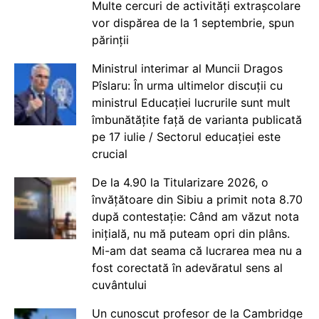
Multe cercuri de activități extrașcolare
vor dispărea de la 1 septembrie, spun
părinții
Ministrul interimar al Muncii Dragos
Pîslaru: În urma ultimelor discuții cu
ministrul Educației lucrurile sunt mult
îmbunătățite față de varianta publicată
pe 17 iulie / Sectorul educației este
crucial
De la 4.90 la Titularizare 2026, o
învățătoare din Sibiu a primit nota 8.70
după contestație: Când am văzut nota
inițială, nu mă puteam opri din plâns.
Mi-am dat seama că lucrarea mea nu a
fost corectată în adevăratul sens al
cuvântului
Un cunoscut profesor de la Cambridge