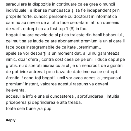
saracul are la dispoziție in continuare calea grea o muncii
individuale . e liber sa munceasca și sa fie independent prin
propriile forte. cunosc persoane cu doctorat in informatica
care nu au nevoie de ai pt a face cercetare Intr un domeniu
de varf . e drept ca au fost top 1 (!!) in fac.
bogatul nu are nevoie de ai pt ca traieste din banii babacului ,
cel mult sa se laude ca are abonament premium la un ai care ii
face poze instagramabile de calitate „premimum„.
apele se vor desparți la un moment dat. ai ul nu garantează
nimic. doar ofera , contra cost ceea ce pe unii ii duce capul pe
gratis. nu disperați aiurea cu ai ul , e un nenorocit de algoritm
de potrivire antrenat pe o baza de date imensa ce e drept.
Atentie !! cand toți bogații lumii vor avea acces la „raspunsul
premium” instant, valoarea acestui raspuns va deveni
irelevanta.
accesul la info e una si cunoasterea , aprofundarea , intuitia ,
priceperea și deprinderea e alta treaba.
toate cele bune ,va pup!
Reply