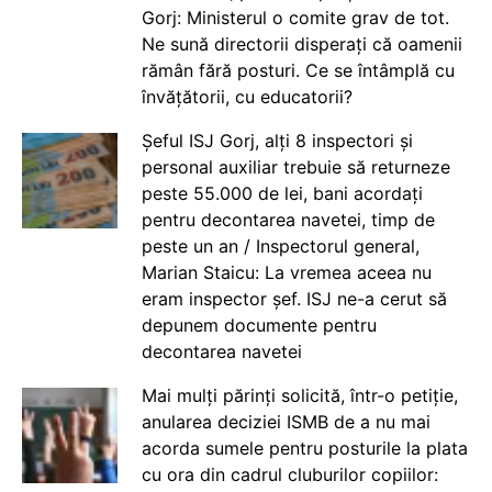
Gorj: Ministerul o comite grav de tot.
Ne sună directorii disperați că oamenii
rămân fără posturi. Ce se întâmplă cu
învățătorii, cu educatorii?
Șeful ISJ Gorj, alți 8 inspectori și
personal auxiliar trebuie să returneze
peste 55.000 de lei, bani acordați
pentru decontarea navetei, timp de
peste un an / Inspectorul general,
Marian Staicu: La vremea aceea nu
eram inspector șef. ISJ ne-a cerut să
depunem documente pentru
decontarea navetei
Mai mulți părinți solicită, într-o petiție,
anularea deciziei ISMB de a nu mai
acorda sumele pentru posturile la plata
cu ora din cadrul cluburilor copiilor: