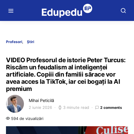
Profesori
Știri
VIDEO Profesorul de istorie Peter Turcus:
Riscăm un feudalism al inteligenței
artificiale. Copiii din familii sărace vor
avea acces la TikTok, iar cei bogați la AI
premium
Mihai Peticilă
2 iunie 2026
3 minute read
2 comments
594 de vizualizări