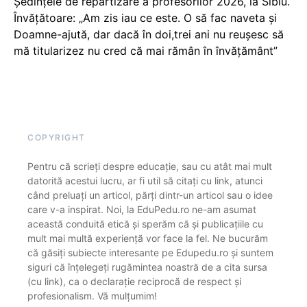
Ședințele de repartizare a profesorilor 2026, la Sibiu.
Învățătoare: „Am zis iau ce este. O să fac naveta și
Doamne-ajută, dar dacă în doi,trei ani nu reușesc să
mă titularizez nu cred că mai rămân în învățământ”
COPYRIGHT
Pentru că scrieți despre educație, sau cu atât mai mult
datorită acestui lucru, ar fi util să citați cu link, atunci
când preluați un articol, părți dintr-un articol sau o idee
care v-a inspirat. Noi, la EduPedu.ro ne-am asumat
această conduită etică și sperăm că și publicațiile cu
mult mai multă experiență vor face la fel. Ne bucurăm
că găsiți subiecte interesante pe Edupedu.ro și suntem
siguri că înțelegeți rugămintea noastră de a cita sursa
(cu link), ca o declarație reciprocă de respect și
profesionalism. Vă mulțumim!