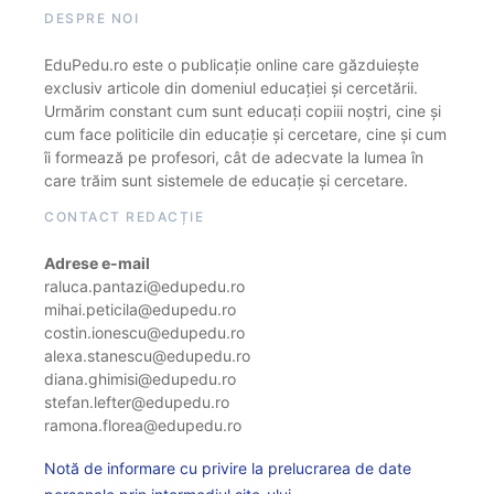
DESPRE NOI
EduPedu.ro este o publicație online care găzduiește
exclusiv articole din domeniul educației și cercetării.
Urmărim constant cum sunt educați copiii noștri, cine și
cum face politicile din educație și cercetare, cine și cum
îi formează pe profesori, cât de adecvate la lumea în
care trăim sunt sistemele de educație și cercetare.
CONTACT REDACȚIE
Adrese e-mail
raluca.pantazi@edupedu.ro
mihai.peticila@edupedu.ro
costin.ionescu@edupedu.ro
alexa.stanescu@edupedu.ro
diana.ghimisi@edupedu.ro
stefan.lefter@edupedu.ro
ramona.florea@edupedu.ro
Notă de informare cu privire la prelucrarea de date