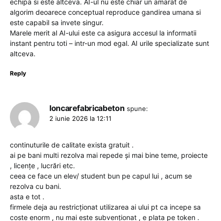
echipa si este altceva. AI-ul nu este chiar un amarat de
algorim deoarece conceptual reproduce gandirea umana si
este capabil sa invete singur.
Marele merit al AI-ului este ca asigura accesul la informatii
instant pentru toti – intr-un mod egal. AI urile specializate sunt
altceva.
Reply
Ioncarefabricabeton
spune:
2 iunie 2026 la 12:11
continuturile de calitate exista gratuit .
ai pe bani multi rezolva mai repede și mai bine teme, proiecte
, licențe , lucrări etc.
ceea ce face un elev/ student bun pe capul lui , acum se
rezolva cu bani.
asta e tot .
firmele deja au restricționat utilizarea ai ului pt ca incepe sa
coste enorm , nu mai este subvenționat , e plata pe token .