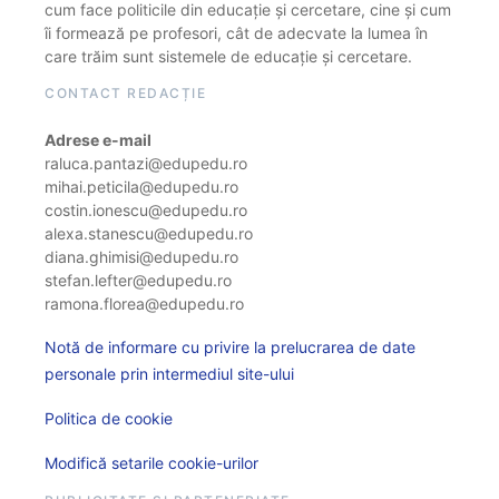
cum face politicile din educație și cercetare, cine și cum
îi formează pe profesori, cât de adecvate la lumea în
care trăim sunt sistemele de educație și cercetare.
CONTACT REDACȚIE
Adrese e-mail
raluca.pantazi@edupedu.ro
mihai.peticila@edupedu.ro
costin.ionescu@edupedu.ro
alexa.stanescu@edupedu.ro
diana.ghimisi@edupedu.ro
stefan.lefter@edupedu.ro
ramona.florea@edupedu.ro
Notă de informare cu privire la prelucrarea de date
personale prin intermediul site-ului
Politica de cookie
Modifică setarile cookie-urilor