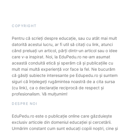
COPYRIGHT
Pentru că scrieți despre educație, sau cu atât mai mult
datorită acestui lucru, ar fi util să citați cu link, atunci
când preluați un articol, părți dintr-un articol sau o idee
care v-a inspirat. Noi, la EduPedu.ro ne-am asumat
această conduită etică și sperăm că și publicațiile cu
mult mai multă experiență vor face la fel. Ne bucurăm
că găsiți subiecte interesante pe Edupedu.ro și suntem
siguri că înțelegeți rugămintea noastră de a cita sursa
(cu link), ca o declarație reciprocă de respect și
profesionalism. Vă mulțumim!
DESPRE NOI
EduPedu.ro este o publicație online care găzduiește
exclusiv articole din domeniul educației și cercetării.
Urmărim constant cum sunt educați copiii noștri, cine și