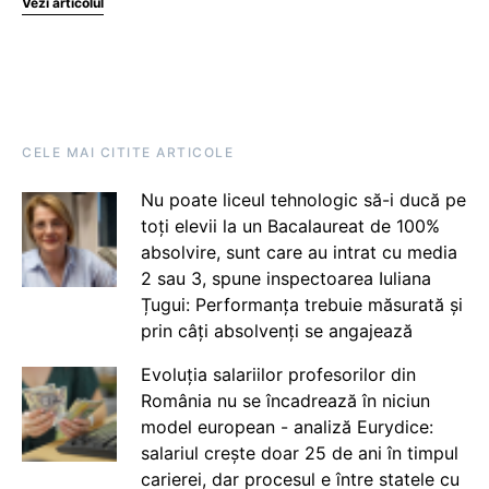
Vezi articolul
CELE MAI CITITE ARTICOLE
Nu poate liceul tehnologic să-i ducă pe
toți elevii la un Bacalaureat de 100%
absolvire, sunt care au intrat cu media
2 sau 3, spune inspectoarea Iuliana
Țugui: Performanța trebuie măsurată și
prin câți absolvenți se angajează
Evoluția salariilor profesorilor din
România nu se încadrează în niciun
model european - analiză Eurydice:
salariul crește doar 25 de ani în timpul
carierei, dar procesul e între statele cu