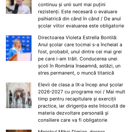
continuu și unii sunt mai puțini
rezistenți. Este necesară o evaluare
psihiatrică din când în când / De anul
școlar viitor evaluarea este obligatorie
Directoarea Violeta Estrella Bontilă:
Anul școlar care tocmai s-a încheiat a
fost, probabil, unul dintre cei mai grei
pe care i-am trăit. Conducerea unei
școli în România înseamnă, astăzi, un
stres permanent, o muncă titanică
Elevii de clasa a IX-a încep anul școlar
2026-2027 cu programe noi / Mai mult
timp pentru recapitulare și exerciții
practice, iar dirigenția este înlocuită de
materia dezvoltare personală și
consiliere care va fi obligatorie
Ministrul Mihai Dimian, despre