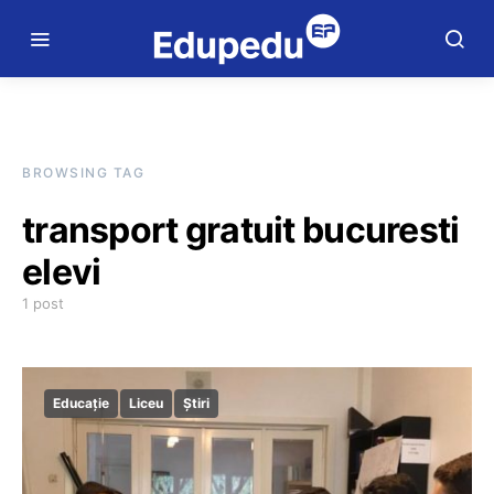
BROWSING TAG
transport gratuit bucuresti
elevi
1 post
Educație
Liceu
Știri