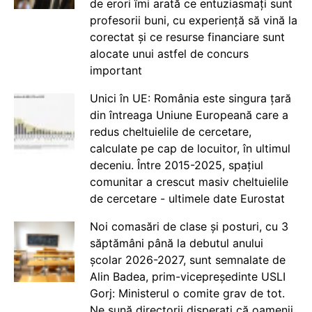
de erori îmi arată ce entuziasmați sunt
profesorii buni, cu experiență să vină la
corectat și ce resurse financiare sunt
alocate unui astfel de concurs
important
Unici în UE: România este singura țară
din întreaga Uniune Europeană care a
redus cheltuielile de cercetare,
calculate pe cap de locuitor, în ultimul
deceniu. Între 2015-2025, spațiul
comunitar a crescut masiv cheltuielile
de cercetare - ultimele date Eurostat
Noi comasări de clase și posturi, cu 3
săptămâni până la debutul anului
școlar 2026-2027, sunt semnalate de
Alin Badea, prim-vicepreședinte USLI
Gorj: Ministerul o comite grav de tot.
Ne sună directorii disperați că oamenii