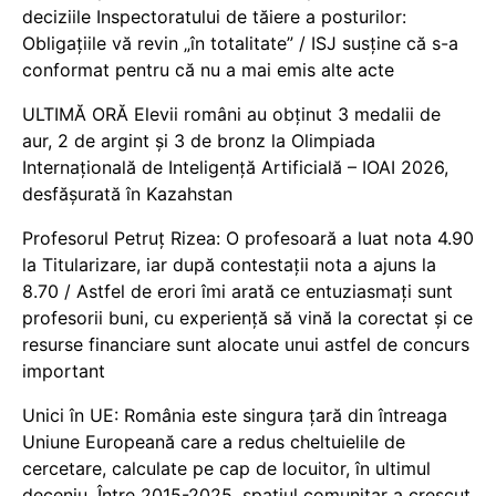
deciziile Inspectoratului de tăiere a posturilor:
Obligațiile vă revin „în totalitate” / ISJ susține că s-a
conformat pentru că nu a mai emis alte acte
ULTIMĂ ORĂ Elevii români au obținut 3 medalii de
aur, 2 de argint și 3 de bronz la Olimpiada
Internațională de Inteligență Artificială – IOAI 2026,
desfășurată în Kazahstan
Profesorul Petruț Rizea: O profesoară a luat nota 4.90
la Titularizare, iar după contestații nota a ajuns la
8.70 / Astfel de erori îmi arată ce entuziasmați sunt
profesorii buni, cu experiență să vină la corectat și ce
resurse financiare sunt alocate unui astfel de concurs
important
Unici în UE: România este singura țară din întreaga
Uniune Europeană care a redus cheltuielile de
cercetare, calculate pe cap de locuitor, în ultimul
deceniu. Între 2015-2025, spațiul comunitar a crescut