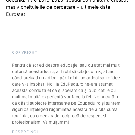
masiv cheltuielile de cercetare – ultimele date
Eurostat
COPYRIGHT
Pentru că scrieți despre educație, sau cu atât mai mult
datorită acestui lucru, ar fi util să citați cu link, atunci
când preluați un articol, părți dintr-un articol sau o idee
care v-a inspirat. Noi, la EduPedu.ro ne-am asumat
această conduită etică și sperăm că și publicațiile cu
mult mai multă experiență vor face la fel. Ne bucurăm
că găsiți subiecte interesante pe Edupedu.ro și suntem
siguri că înțelegeți rugămintea noastră de a cita sursa
(cu link), ca o declarație reciprocă de respect și
profesionalism. Vă mulțumim!
DESPRE NOI