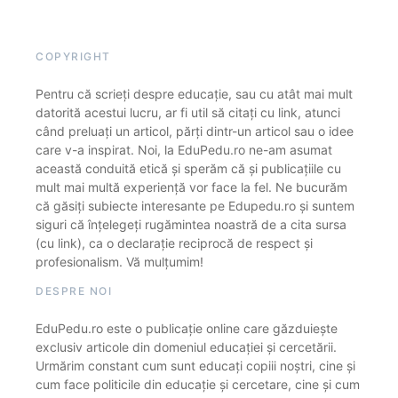
COPYRIGHT
Pentru că scrieți despre educație, sau cu atât mai mult
datorită acestui lucru, ar fi util să citați cu link, atunci
când preluați un articol, părți dintr-un articol sau o idee
care v-a inspirat. Noi, la EduPedu.ro ne-am asumat
această conduită etică și sperăm că și publicațiile cu
mult mai multă experiență vor face la fel. Ne bucurăm
că găsiți subiecte interesante pe Edupedu.ro și suntem
siguri că înțelegeți rugămintea noastră de a cita sursa
(cu link), ca o declarație reciprocă de respect și
profesionalism. Vă mulțumim!
DESPRE NOI
EduPedu.ro este o publicație online care găzduiește
exclusiv articole din domeniul educației și cercetării.
Urmărim constant cum sunt educați copiii noștri, cine și
cum face politicile din educație și cercetare, cine și cum