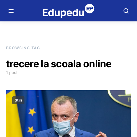
BROWSING TAG
trecere la scoala online
1 post
Știri