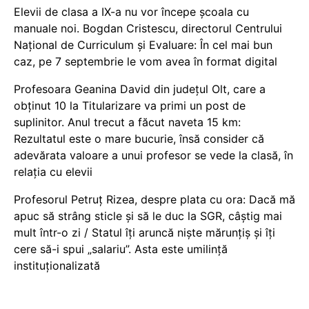
Elevii de clasa a IX-a nu vor începe școala cu
manuale noi. Bogdan Cristescu, directorul Centrului
Național de Curriculum și Evaluare: În cel mai bun
caz, pe 7 septembrie le vom avea în format digital
Profesoara Geanina David din județul Olt, care a
obținut 10 la Titularizare va primi un post de
suplinitor. Anul trecut a făcut naveta 15 km:
Rezultatul este o mare bucurie, însă consider că
adevărata valoare a unui profesor se vede la clasă, în
relația cu elevii
Profesorul Petruț Rizea, despre plata cu ora: Dacă mă
apuc să strâng sticle și să le duc la SGR, câștig mai
mult într-o zi / Statul îți aruncă niște mărunțiș și îți
cere să-i spui „salariu”. Asta este umilință
instituționalizată