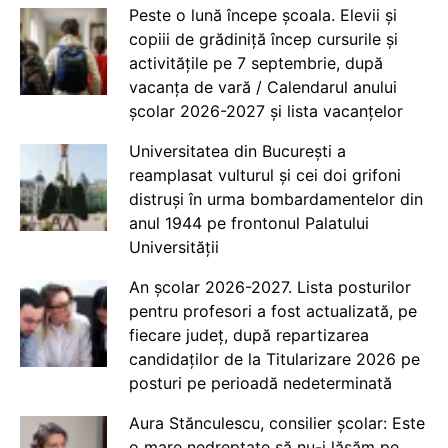
Peste o lună începe școala. Elevii și
copiii de grădiniță încep cursurile și
activitățile pe 7 septembrie, după
vacanța de vară / Calendarul anului
școlar 2026-2027 și lista vacanțelor
Universitatea din București a
reamplasat vulturul și cei doi grifoni
distruși în urma bombardamentelor din
anul 1944 pe frontonul Palatului
Universității
An școlar 2026-2027. Lista posturilor
pentru profesori a fost actualizată, pe
fiecare județ, după repartizarea
candidaților de la Titularizare 2026 pe
posturi pe perioadă nedeterminată
Aura Stănculescu, consilier școlar: Este
o mare nedreptate să nu-i lăsăm pe