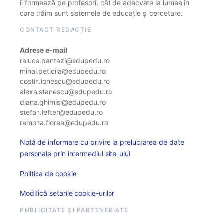
îi formează pe profesori, cât de adecvate la lumea în
care trăim sunt sistemele de educație și cercetare.
CONTACT REDACȚIE
Adrese e-mail
raluca.pantazi@edupedu.ro
mihai.peticila@edupedu.ro
costin.ionescu@edupedu.ro
alexa.stanescu@edupedu.ro
diana.ghimisi@edupedu.ro
stefan.lefter@edupedu.ro
ramona.florea@edupedu.ro
Notă de informare cu privire la prelucrarea de date
personale prin intermediul site-ului
Politica de cookie
Modifică setarile cookie-urilor
PUBLICITATE ȘI PARTENERIATE