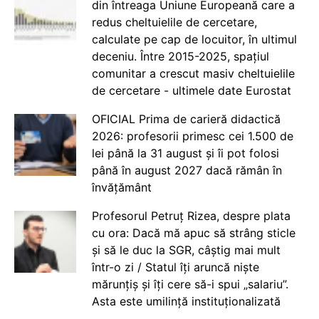
din întreaga Uniune Europeană care a
redus cheltuielile de cercetare,
calculate pe cap de locuitor, în ultimul
deceniu. Între 2015-2025, spațiul
comunitar a crescut masiv cheltuielile
de cercetare - ultimele date Eurostat
OFICIAL Prima de carieră didactică
2026: profesorii primesc cei 1.500 de
lei până la 31 august și îi pot folosi
până în august 2027 dacă rămân în
învățământ
Profesorul Petruț Rizea, despre plata
cu ora: Dacă mă apuc să strâng sticle
și să le duc la SGR, câștig mai mult
într-o zi / Statul îți aruncă niște
mărunțiș și îți cere să-i spui „salariu”.
Asta este umilință instituționalizată