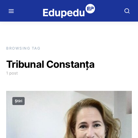
BROWSING TAG
Tribunal Constanța
1 post
Știri