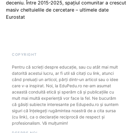
deceniu. Între 2015-2025, spațiul comunitar a crescut
masiv cheltuielile de cercetare – ultimele date
Eurostat
COPYRIGHT
Pentru că scrieți despre educație, sau cu atât mai mult
datorită acestui lucru, ar fi util să citați cu link, atunci
când preluați un articol, părți dintr-un articol sau o idee
care v-a inspirat. Noi, la EduPedu.ro ne-am asumat
această conduită etică și sperăm că și publicațiile cu
mult mai multă experiență vor face la fel. Ne bucurăm
că găsiți subiecte interesante pe Edupedu.ro și suntem
siguri că înțelegeți rugămintea noastră de a cita sursa
(cu link), ca o declarație reciprocă de respect și
profesionalism. Vă mulțumim!
DESPRE NOI