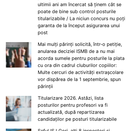
ultimii ani am încercat să ținem cât se
poate de bine sub control posturile
titularizabile / La niciun concurs nu poți
garanta de la început asigurarea unui
post
Mai mulți părinți solicită, într-o petiție,
anularea deciziei ISMB de a nu mai
acorda sumele pentru posturile la plata
cu ora din cadrul cluburilor copiilor:
Multe cercuri de activități extrașcolare
vor dispărea de la 1 septembrie, spun
părinții
Titularizare 2026. Astăzi, lista
posturilor pentru profesori va fi
actualizată, după repartizarea
candidaților pe posturi titularizabile
Șeful ISJ Gorj, alți 8 inspectori și