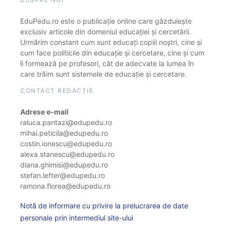
EduPedu.ro este o publicație online care găzduiește
exclusiv articole din domeniul educației și cercetării.
Urmărim constant cum sunt educați copiii noștri, cine și
cum face politicile din educație și cercetare, cine și cum
îi formează pe profesori, cât de adecvate la lumea în
care trăim sunt sistemele de educație și cercetare.
CONTACT REDACȚIE
Adrese e-mail
raluca.pantazi@edupedu.ro
mihai.peticila@edupedu.ro
costin.ionescu@edupedu.ro
alexa.stanescu@edupedu.ro
diana.ghimisi@edupedu.ro
stefan.lefter@edupedu.ro
ramona.florea@edupedu.ro
Notă de informare cu privire la prelucrarea de date
personale prin intermediul site-ului