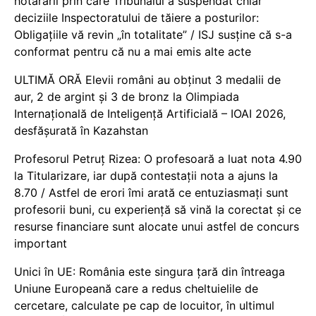
hotărârii prin care Tribunalul a suspendat chiar
deciziile Inspectoratului de tăiere a posturilor:
Obligațiile vă revin „în totalitate” / ISJ susține că s-a
conformat pentru că nu a mai emis alte acte
ULTIMĂ ORĂ Elevii români au obținut 3 medalii de
aur, 2 de argint și 3 de bronz la Olimpiada
Internațională de Inteligență Artificială – IOAI 2026,
desfășurată în Kazahstan
Profesorul Petruț Rizea: O profesoară a luat nota 4.90
la Titularizare, iar după contestații nota a ajuns la
8.70 / Astfel de erori îmi arată ce entuziasmați sunt
profesorii buni, cu experiență să vină la corectat și ce
resurse financiare sunt alocate unui astfel de concurs
important
Unici în UE: România este singura țară din întreaga
Uniune Europeană care a redus cheltuielile de
cercetare, calculate pe cap de locuitor, în ultimul