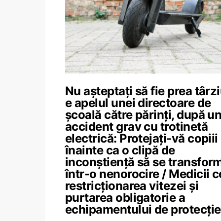
Nu așteptați să fie prea târzi
e apelul unei directoare de
școală către părinți, după u
accident grav cu trotinetă
electrică: Protejați-vă copiii
înainte ca o clipă de
inconștiență să se transfor
într-o nenorocire / Medicii c
restricționarea vitezei și
purtarea obligatorie a
echipamentului de protecție