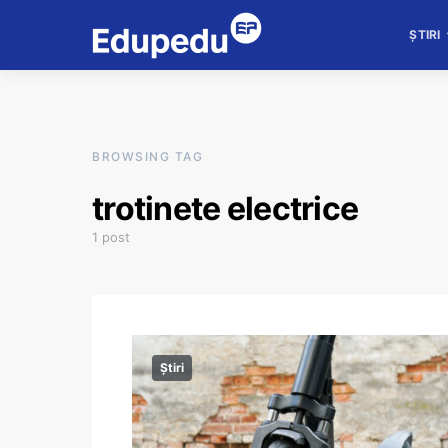
ȘTIRI
BROWSING TAG
trotinete electrice
1 post
Știri