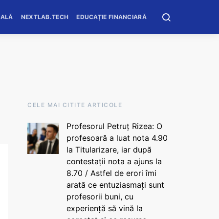
OALĂ
NEXTLAB.TECH
EDUCAȚIE FINANCIARĂ
CELE MAI CITITE ARTICOLE
Profesorul Petruț Rizea: O
profesoară a luat nota 4.90
la Titularizare, iar după
contestații nota a ajuns la
8.70 / Astfel de erori îmi
arată ce entuziasmați sunt
profesorii buni, cu
experiență să vină la