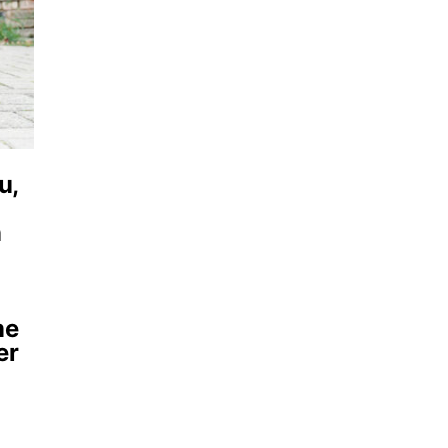
u,
n
me
er