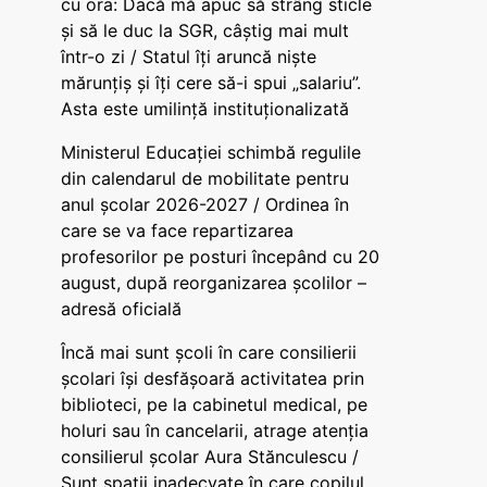
cu ora: Dacă mă apuc să strâng sticle
și să le duc la SGR, câștig mai mult
într-o zi / Statul îți aruncă niște
mărunțiș și îți cere să-i spui „salariu”.
Asta este umilință instituționalizată
Ministerul Educației schimbă regulile
din calendarul de mobilitate pentru
anul școlar 2026-2027 / Ordinea în
care se va face repartizarea
profesorilor pe posturi începând cu 20
august, după reorganizarea școlilor –
adresă oficială
Încă mai sunt școli în care consilierii
școlari își desfășoară activitatea prin
biblioteci, pe la cabinetul medical, pe
holuri sau în cancelarii, atrage atenția
consilierul școlar Aura Stănculescu /
Sunt spații inadecvate în care copilul