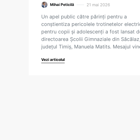
21 mai 2026
Mihai Peticilă
Un apel public către părinți pentru a
conștientiza pericolele trotinetelor electr
pentru copii și adolescenți a fost lansat d
directoarea Școlii Gimnaziale din Săcălaz
județul Timiș, Manuela Matits. Mesajul vi
Vezi articolul