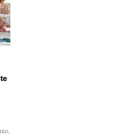
ste
,
tăzi,