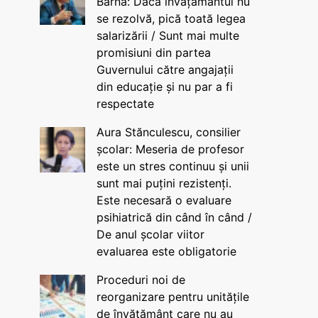
Barna: Dacă învățământul nu
se rezolvă, pică toată legea
salarizării / Sunt mai multe
promisiuni din partea
Guvernului către angajații
din educație și nu par a fi
respectate
Aura Stănculescu, consilier
școlar: Meseria de profesor
este un stres continuu și unii
sunt mai puțini rezistenți.
Este necesară o evaluare
psihiatrică din când în când /
De anul școlar viitor
evaluarea este obligatorie
Proceduri noi de
reorganizare pentru unitățile
de învățământ care nu au