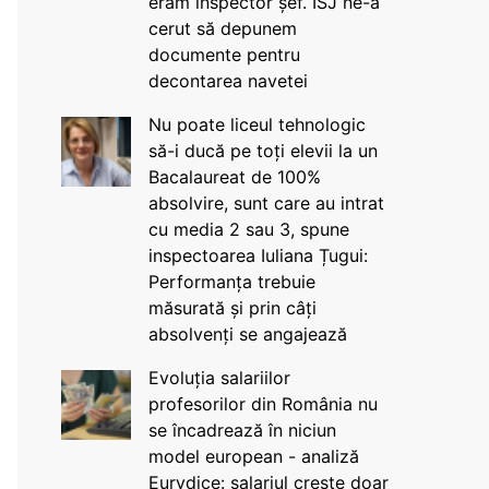
eram inspector șef. ISJ ne-a
cerut să depunem
documente pentru
decontarea navetei
Nu poate liceul tehnologic
să-i ducă pe toți elevii la un
Bacalaureat de 100%
absolvire, sunt care au intrat
cu media 2 sau 3, spune
inspectoarea Iuliana Țugui:
Performanța trebuie
măsurată și prin câți
absolvenți se angajează
Evoluția salariilor
profesorilor din România nu
se încadrează în niciun
model european - analiză
Eurydice: salariul crește doar