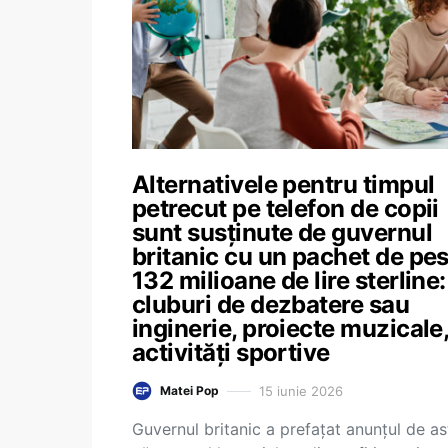
Alternativele pentru timpul
petrecut pe telefon de copii
sunt susținute de guvernul
britanic cu un pachet de pe
132 milioane de lire sterline:
cluburi de dezbatere sau
inginerie, proiecte muzicale
activități sportive
15 iunie 2026
Matei Pop
Guvernul britanic a prefațat anunțul de as