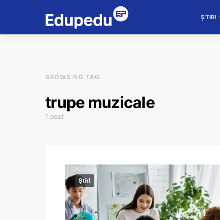
ȘTIRI
BROWSING TAG
trupe muzicale
1 post
Știri