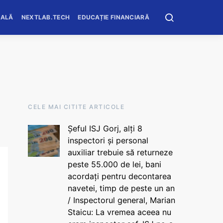
OALĂ
NEXTLAB.TECH
EDUCAȚIE FINANCIARĂ
CELE MAI CITITE ARTICOLE
Șeful ISJ Gorj, alți 8
inspectori și personal
auxiliar trebuie să returneze
peste 55.000 de lei, bani
acordați pentru decontarea
navetei, timp de peste un an
/ Inspectorul general, Marian
Staicu: La vremea aceea nu